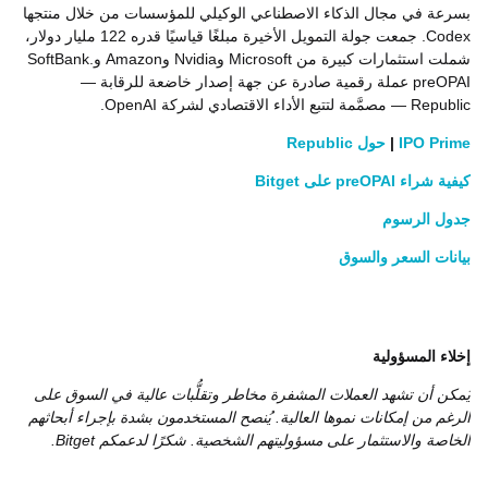
بسرعة في مجال الذكاء الاصطناعي الوكيلي للمؤسسات من خلال منتجها
Codex. جمعت جولة التمويل الأخيرة مبلغًا قياسيًا قدره 122 مليار دولار،
شملت استثمارات كبيرة من Microsoft وNvidia وAmazon وSoftBank.
preOPAI عملة رقمية صادرة عن جهة إصدار خاضعة للرقابة —
Republic — مصمَّمة لتتبع الأداء الاقتصادي لشركة OpenAI.
IPO Prime
|
حول Republic
كيفية شراء preOPAI على Bitget
جدول الرسوم
بيانات السعر والسوق
إخلاء المسؤولية
يُمكن أن تشهد العملات المشفرة مخاطر وتقلُّبات عالية في السوق على
الرغم من إمكانات نموها العالية. يُنصح المستخدمون بشدة بإجراء أبحاثهم
الخاصة والاستثمار على مسؤوليتهم الشخصية. شكرًا لدعمكم Bitget.