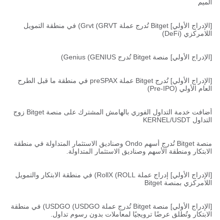
الميم
[الإدراج الأولي] Bitget تُدرج عملة Grvt (GRVT) في منطقة التمويل
اللامركزي (DeFi)
[الإدراج الأولي] منصة Bitget تُدرج Genius (GENIUS)
[الإدراج الأولي] تُدرج Bitget عملة preSPAX في منطقة ما قبل الطرح
العام الأولي (Pre-IPO)
أضافت خدمة التداول الفوري بالهامش المشترك على منصة Bitget زوج
التداول KERNEL/USDT
منصة Bitget تُدرج أسهم Ondo وصناديق الاستثمار المتداولة في منطقة
الابتكار ومنطقة الأسهم وصناديق الاستثمار المتداولة.
[الإدراج الأولي] إدراج عملة RollX (ROLL) في منطقة الابتكار والتمويل
اللامركزي بمنصة Bitget
[الإدراج الأولي] منصة Bitget تُدرج عملة USDGO (USDGO) في منطقة
الابتكار وتُطلق عرضًا ترويجيًا لمعاملات بدون رسوم تداول.