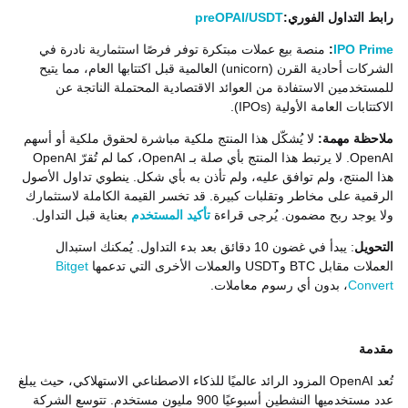
رابط التداول الفوري:
preOPAI/USDT
IPO Prime
:
منصة بيع عملات مبتكرة توفر فرصًا استثمارية نادرة في
الشركات أحادية القرن (unicorn) العالمية قبل اكتتابها العام، مما يتيح
للمستخدمين الاستفادة من العوائد الاقتصادية المحتملة الناتجة عن
الاكتتابات العامة الأولية (IPOs).
ملاحظة مهمة:
لا يُشكّل هذا المنتج ملكية مباشرة لحقوق ملكية أو أسهم
OpenAI. لا يرتبط هذا المنتج بأي صلة بـ OpenAI، كما لم تُقرّ OpenAI
هذا المنتج، ولم توافق عليه، ولم تأذن به بأي شكل. ينطوي تداول الأصول
الرقمية على مخاطر وتقلبات كبيرة. قد تخسر القيمة الكاملة لاستثمارك
ولا يوجد ربح مضمون. يُرجى قراءة
تأكيد المستخدم
بعناية قبل التداول.
التحويل
: يبدأ في غضون 10 دقائق بعد بدء التداول. يُمكنك استبدال
العملات مقابل BTC وUSDT والعملات الأخرى التي تدعمها
Bitget
Convert
، بدون أي رسوم معاملات.
مقدمة
تُعد OpenAI المزود الرائد عالميًا للذكاء الاصطناعي الاستهلاكي، حيث يبلغ
عدد مستخدميها النشطين أسبوعيًا 900 مليون مستخدم. تتوسع الشركة