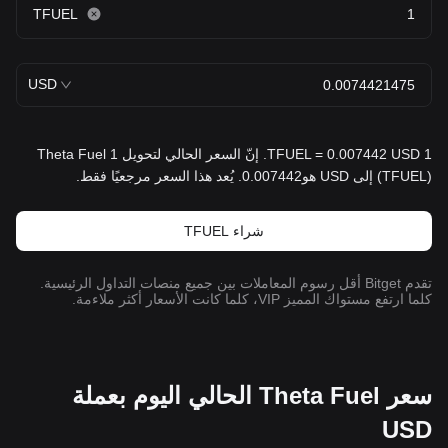
TFUEL
USD
1 TFUEL = 0.007442 USD. إنّ السعر الحالي لتحويل 1 Theta Fuel
(TFUEL) إلى USD هو0.007442. يُعد هذا السعر مرجعيًا فقط.
شراء TFUEL
تقدم Bitget أقل رسوم المعاملات بين جميع منصات التداول الرئيسية.
كلما ارتفع مستواك المميز VIP، كلما كانت الأسعار أكثر ملاءمة.
سعر Theta Fuel الحالي اليوم بعملة
USD