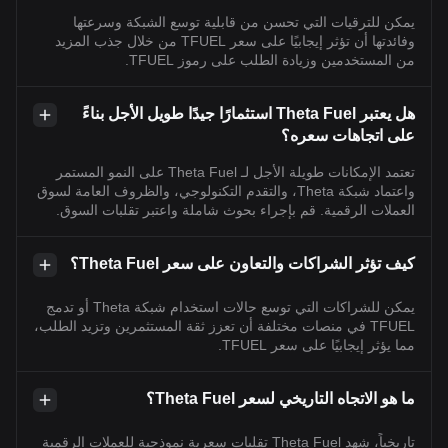
يمكن للترقيات التي تحسن من قابلية توسع الشبكة وسرعتها
وفائدتها أن تؤثر إيجابيًا على سعر TFUEL من خلال جذب المزيد
من المستخدمين وزيادة الطلب على رموز TFUEL.
هل يعتبر Theta Fuel استثمارًا جيدًا طويل الأجل بناءً
على اتجاهات سعره؟
تعتمد الإمكانات طويلة الأجل لـ Theta Fuel على النمو المستمر
واعتماد شبكة Theta، والتقدم التكنولوجي، والظروف العامة لسوق
العملات الرقمية. قم بإجراء بحوث شاملة واعتبر تقلبات السوق.
كيف تؤثر الشراكات والتعاون على سعر Theta Fuel؟
يمكن للشراكات التي توسع حالات استخدام شبكة Theta أو تدمج
TFUEL في منصات مختلفة أن تعزز ثقة المستثمرين وتزيد الطلب،
مما يؤثر إيجابيًا على سعر TFUEL.
ما هو الاتجاه التاريخي لسعر Theta Fuel؟
تاريخياً، شهد Theta Fuel تقلبات سعرية نموذجية للعملات الرقمية