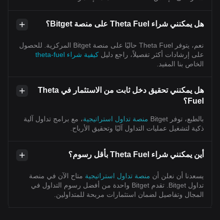
هل يمكنني شراء Theta Fuel على منصة Bitget؟
نعم، يتوفر Theta Fuel حاليًا على منصة Bitget المركزية. للحصول
على إرشادات أكثر تفصيلاً، راجع دليل
كيفية شراء theta-fuel
الخاص بنا المفيد.
هل يمكنني تحقيق دخل ثابت من الاستثمار في Theta
Fuel؟
بالطبع، توفر Bitget
منصة تداول استراتيجية
، مع برامج تداول آلية
ذكية لتشغيل عمليات التداول آليًا وتحقيق الأرباح.
أين يمكنني شراء Theta Fuel بأقل رسوم؟
يسعدنا أن نعلن أن
منصة تداول استراتيجية
متاح الآن في منصة
تداول Bitget. تقدم Bitget واحدة من أفضل رسوم التداول في
المجال وتفاصيل لضمان استثمارات مربحة للمتداولين.