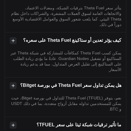
يتأثر سعر Theta Fuel بترقيات الشبكة، ومعدلات الاعتماد،
والاتجاهات العامة لسوق العملات المشفرة، والشراكات داخل نظام
Theta البيئي. كما يلعب شعور السوق والعوامل الاقتصادية الأوسع
دوراً في ذلك.
كيف يؤثر تعدين أو ستاكينغ Theta Fuel على سعره؟
يمكن كسب Theta Fuel كمكافآت للمشاركة في شبكة Theta عبر
الستاكينغ أو تشغيل Guardian Nodes. عادةً ما يؤدي زيادة الطلب
على الستاكينغ إلى تقليل العرض المتداول، مما قد يدعم زيادة
الأسعار.
هل يمكن تداول سعر Theta Fuel في بورصة Bitget؟
نعم، يتوفر Theta Fuel (TFUEL) للتداول في بورصة Bitget، حيث
يمكن للمستخدمين تداوله مقابل أزواج متعددة، بما في ذلك USDT
و BTC.
ما تأثير ترقيات شبكة ثيتا على سعر TFUEL؟