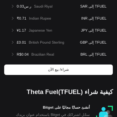
TFUEL إلى SAR
Saudi Riyal
ر.س0.03
TFUEL إلى INR
Indian Rupee
₹0.71
TFUEL إلى JPY
Japanese Yen
¥1.17
TFUEL إلى GBP
British Pound Sterling
£0.01
TFUEL إلى BRL
Brazilian Real
R$0.04
شراء/ بيع الآن
كيفية شراء Theta Fuel(TFUEL)
أنشئ حسابًا مجانيًا على Bitget
سجّل اشتراكك في Bitget باستخدام عنوان بريدك