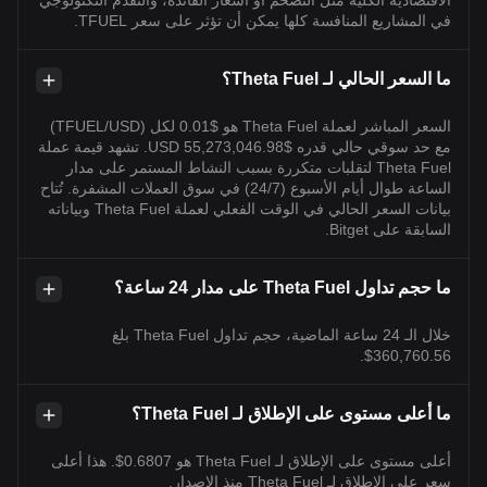
الاقتصادية الكلية مثل التضخم أو أسعار الفائدة، والتقدم التكنولوجي
في المشاريع المنافسة كلها يمكن أن تؤثر على سعر TFUEL.
ما السعر الحالي لـ Theta Fuel؟
السعر المباشر لعملة Theta Fuel هو $0.01 لكل (TFUEL/USD)
مع حد سوقي حالي قدره $55,273,046.98 USD. تشهد قيمة عملة
Theta Fuel لتقلبات متكررة بسبب النشاط المستمر على مدار
الساعة طوال أيام الأسبوع (24/7) في سوق العملات المشفرة. تُتاح
بيانات السعر الحالي في الوقت الفعلي لعملة Theta Fuel وبياناته
السابقة على Bitget.
ما حجم تداول Theta Fuel على مدار 24 ساعة؟
خلال الـ 24 ساعة الماضية، حجم تداول Theta Fuel بلغ
360,760.56$.
ما أعلى مستوى على الإطلاق لـ Theta Fuel؟
أعلى مستوى على الإطلاق لـ Theta Fuel هو 0.6807$. هذا أعلى
سعر على الإطلاق لـ Theta Fuel منذ الإصدار.