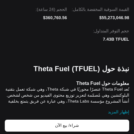
القيمة السوقية المخفضة بالكامل:
الحجم (24 ساعة):
$360,760.56
$55,273,046.98
حجم التوفر المتداول:
7.43B TFUEL
نبذة حول Theta Fuel (TFUEL)
معلومات حول
Theta Fuel
تُعد
Theta Fuel
عنصرًا محوريًا في شبكة
Theta
، وهي شبكة تعمل بتقنية
البلوكتشين وهي مُصمّمة لتعزيز توزيع محتوى الفيديو من شخص لشخص.
أنشأ المشروع مؤسسة
Theta Labs
، وهي عبارة عن فريق يتمتع بخلفية
غنية في مجال الإبداع والألعاب، وقد حظي المشروع باهتمام وتطوير
إظهار المزيد
كبيرين. وجّه المجلس الاستشاري، الذي يضم خبراء
إعلاميين بما في ذلك
مؤسسو يوتيوب وتويتر، المشروع لتحقيق إنجازات مهمة.
تعمل
Theta Fuel
، المعروفة أيضًا باسم
TFUEL
، كعملة تشغيل
شراء/ بيع الآن
بروتوكول
Theta
. حيث أصدرها المؤسسان؛
Mitch Liu
و
Jieyi Long
في