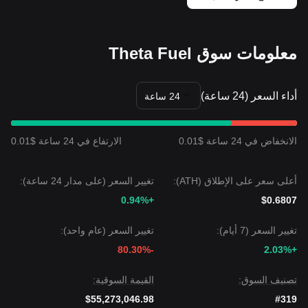
تقلبات أو تجميعًا في المدى القصير، فإنه ما دام السعر فوق مستوى
الدعم المحوري
$0.0755
، فمن المتوقع أن يحافظ اتجاه متوسط
الأجل على مسار
تعافٍ صعودي
.
معلومات سوق Theta Fuel
أداء السعر (24 ساعة)
24 ساعة
الانخفاض في 24 ساعة $0.01
الارتفاع في 24 ساعة $0.01
أعلى سعر على الإطلاق (ATH):
تغيير السعر (على مدار 24 ساعة):
+0.94%
$0.6807
تغيير السعر (7 أيام):
تغيير السعر (عام واحد):
-80.30%
+2.03%
تصنيف السوق:
القيمة السوقية:
$55,273,046.98
#319