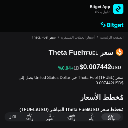
Bitget App
تداول بذكاء
الصفحة الرئيسية
/
أسعار العملات المشفرة
/
سعر Theta Fuel
سعر Theta Fuel
TFUEL
$0.007442
USD
%0.94+
1D
سعر Theta Fuel (TFUEL) في United States Dollar يصل إلى
$0.007442USD.
مُخطط الأسعار
مُخطط سعر Theta Fuel/USD المباشر (TFUEL/USD)
يوم
7
شهر
3
عام
الكل
واحد
أيام
واحد
أشهر
واحد