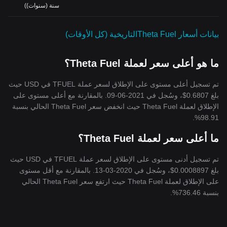
سنة (سنوات))
خوارزمية إجماع «إثبات الحصة» القوية، مما يعزّز النهج اللامركزي
والفعال لتقديم المحتوى، ويقضي على تحديات النطاق الترددي المحدود
ل
لخادم وجودة البث الرديئة. وباعتبارها العملة التشغيلية لبروتوكول
Theta
،
بيانات أسعار Theta Fuelالتاريخية (كل الأوقات)
تسهّل
TFUEL
العديد من الخدمات التي تتراوح من مشاركة بث الفيديو
إلى التعامل مع العقود الذكية، مما يؤدي إلى إحداث تأثير كبير في القطاع
المالي برأسمال سوقي يزيد عن 197$ مليون دولار أمريكي.
علاوةً على
ما هو أعلى سعر لعملة Theta Fuel؟
ذلك، يشير النمو والتطوير المستمران اللذان يشرف عليهما رواد المجال،
بما فيهم مؤسسو يوتيوب وتويتر، إلى مسار واعد لهذا الأصل الرقمي
تم تسجيل أعلى مستوى على الإطلاق لسعر عملة TFUEL في USD حيث
المبتكر. وبالتالي يتم تشجيع المستثمرين وعشاق العملات المشفرة على
بلغ 0.6807$، وسُجل في 2021-06-09. بالمقارنة مع أعلى مستوى على
مراقبة أداء
TFUEL
في السوق عن كثب والاستفادة من إم
كاناتها لإعادة
الإطلاق لعملة Theta Fuel حيث انخفض سعر Theta Fuel الحالي بنسبة
تعريف الديناميكيات المالية لصناعة توزيع المحتوى.
98.91%.
ما أعلى سعر لعملة Theta Fuel؟
تم تسجيل أدنى مستوى على الإطلاق لسعر عملة TFUEL في USD حيث
بلغ 0.0008897$، وسُجل في 2020-03-13. بالمقارنة مع أقل مستوى
على الإطلاق لعملة Theta Fuel حيث ارتفع سعر Theta Fuel الحالي
بنسبة 736.46%.