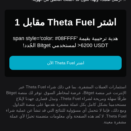
اشترِ Theta Fuel مقابل 1
USD
هدية ترحيبية بقيمة span style='color: #08FFFF'
>6200 USDT لمستخدمي Bitget الجُدد!
اشتر Theta Fuel الآن
استثمارات العملات المشفرة، بما في ذلك شراء Theta Fuel عبر
الإنترنت عبر منصة Bitget، عرضة لمخاطر السوق. توفر لك منصة Bitget
طرقًا سهلة ومريحة لشراء Theta Fuel، ونبذل قصارى جهدنا لإبلاغ
مستخدمينا بشكل كامل بكل عملة مشفرة نقدمها على منصة التداول.
ومع ذلك، فإننا لا نتحمل أي مسؤولية للنتائج التي قد تنشأ عن عملية شراء
Theta Fuel. لا تُعد هذه الصفحة وأي معلومات متضمنة تحيزًا لأي عملة
مشفرة معينة.