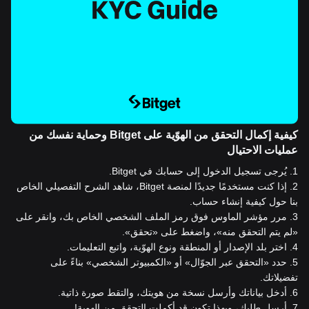
كيفية إكمال التحقق من الهوّية على Bitget وحماية نفسك من
عمليات الاحتيال
1
.
يُرجى تسجيل الدخول إلى حسابك في Bitget.
2
.
إذا كنت مستخدمًا جديدًا لمنصة Bitget، شاهد الشرح التفصيلي الخاص
بنا حول كيفية إنشاء حساب.
3
.
مرر مؤشر الماوس فوق رمز الملف الشخصي الخاص بك، وانقر على
«لم يتم التحقق منه»، واضغط على «تحقق».
4
.
اختر بلد الإصدار أو المنطقة ونوع الهوّية، واتبع التعليمات.
5
.
حدد «التحقق عبر الجوّال» أو «الكمبيوتر الشخصي» بناءً على
تفضيلاتك.
6
.
أدخل بياناتك وأرسل نسخة من هويتك، والتقط صورة ذاتية.
7
.
أرسل طلبك، وبهذا تكون قد أكملت التحقق من الهوية!