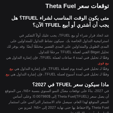
توقعات سعر Theta Fuel
متى يكون الوقت المناسب لشراء TFUEL؟ هل
يجب أن أشتري أو أبيع TFUEL الآن؟
عند اتخاذ قرار شراء أو بيع TFUEL، يجب عليك أولاً التفكير في
استراتيجية التداول الخاصة بك. سيكون نشاط التداول للمتداولين على
المدى الطويل والمتداولين على المدى القصير مختلفًا أيضًا. وقد يوفر لك
تحليل Bitget الفني لعملة TFUEL مرجعًا للتداول.
وفقًا لـ تحليل فني لمدة 4 ساعات لعملة TFUEL، فإن إشارة التداول هي
بيع قوي
.
وفقًا لـ تحليل فني لمدة يوم لعملة TFUEL، فإن إشارة التداول هي
بيع
.
وفقًا لـ تحليل فني لمدة أسبوع لعملة TFUEL، فإن إشارة التداول هي
بيع
.
ماذا سيكون سعر TFUEL في 2027؟
في 2027، بناءً على توقعات معدّل النمو السنوي بنسبة +5%، من المتوقع
أن يصل سعر Theta Fuel(TFUEL) إلى $0.007980؛ وعلى أساس
السعر المتوقع لهذا العام، سيصل عائد الاستثمار التراكمي على استثمار
Theta Fuel والاحتفاظ بها حتى نهاية 2027 إلى +5%. لمزيدٍ من