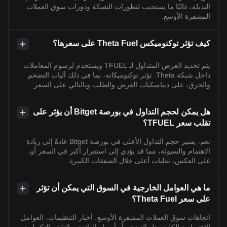
البديلة، غالبًا ما يستجيب لتطورات الشبكة ودورات سوق العملات
المشفرة الأوسع.
كيف تؤثر توكنوميكس Theta Fuel على سعرها؟
يتم تحديد العرض المتداول لـ TFUEL ويستخدم لرسوم المعاملات
داخل شبكة Theta. تؤثر توكنوميكاته، بما في ذلك آليات التضخم
والحرق، على ديناميكيات العرض والطلب وبالتالي على السعر.
هل يمكن لحجم التداول في بورصة Bitget أن يؤثر على
تقلب سعر TFUEL؟
نعم، يشير حجم التداول الأعلى في بورصة Bitget عادةً إلى زيادة
الاهتمام والسيولة، مما قد يؤدي إلى استقرار أكبر في السعر أو،
على العكس، تقلبات أعلى خلال الصفقات الكبيرة.
ما هي العوامل الخارجية في السوق التي يمكن أن تؤثر
على سعر Theta Fuel؟
اتجاهات سوق العملات المشفرة الأوسع، أخبار التنظيمات، العوامل