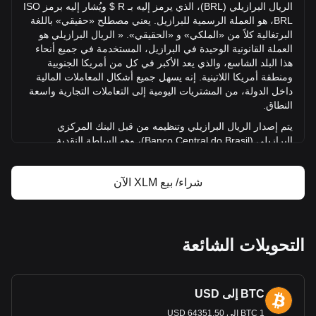
الريال البرازيلي (
BRL
)، الذي يرمز إليه بـ
R
$ ويُشار إليه برمز
ISO
BRL
، هو العملة الرسمية للبرازيل. يعني مصطلح «حقيقي» باللغة
مزيد من المعلومات حول Stellar من Bitget
البرتغالية كلاً من «الملكي» و «الحقيقي». « الريال البرازيلي هو
العملة القانونية الوحيدة في البرازيل، المستخدمة في جميع أنحاء
سعر Stellar
هذا البلد الشاسع، والذي يعد الأكبر في كل من أمريكا الجنوبية
توقعات سعر Stellar
ومنطقة أمريكا ا
للاتينية. إنه يسهل جميع أشكال المعاملات المالية
تعريف Stellar (XLM)
داخل الدولة، من المشتريات اليومية إلى التعاملات التجارية واسعة
حاسبة ربح Stellar
النطاق.
يتم إصدار الريال البرازيلي وتنظيمه من قبل البنك المركزي
البرازيلي (
Banco Central do Brasil
)، وهو السلطة النقدية
الأساسية في البلاد. تأسس
البنك المركزي في 31 ديسمبر 1964،
وهو مسؤول عن ضمان استقرار القوة الشرائية للعملة وسلامة
شراء/ بيع XLM الآن
النظام المالي الوطني.
ما هو تاريخ عملة
Blur
؟
تم تقديم الريال البرازيلي الحديث في 1 يوليو 1994، خلال رئاسة
التحويلات الشائعة
إيتامار فرانكو. كان هذا جزءًا من خطة
Plano Real
، وهي خطة
كبيرة
لتحقيق الاستقرار في الاقتصاد البرازيلي. وحلت العملة محل
الريال الكروزيرو بمعدل 1 ريال = 2750 كروزيرو ريال. في البداية،
تم ربط الريال بالدولار الأمريكي، مما ساعد على استقرار قيمته.
BTC إلى USD
ومع ذلك، في عام 1999، في أعقاب التخلف عن سداد الديون
الروسية والأزمة المالي
ة العالمية التي تلت ذلك، اضطرت البرازيل
1 BTC إلى 64351.50 USD