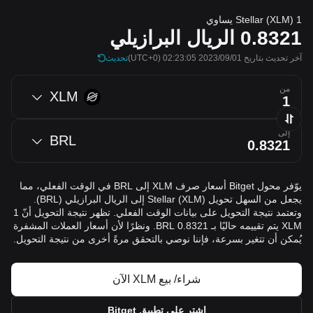
1 Stellar (XLM) يساوي
0.8321
الريال البرازيلي
آخر تحديث بتاريخ 2023/09/01 02:23:05
(UTC+0)
تحديث
من
XLM
إلى
BRL
يوّفر محول Bitget أسعار صرف XLM إلى BRL في الوقت الفعلي، مما
يجعل من السهل تحويل Stellar (XLM) إلى الريال البرازيلي (BRL).
وتعتمد نتيجة التحويل على بيانات الوقت الفعلي. تظهر نتيجة التحويل أنّ 1
XLM يتم تقييمه حاليًا بـ 0.8321 BRL. ونظرًا لأن أسعار العملات المشفرة
يُمكن أن تتغير بسرعة، فإننا نوصي بالتحقق مرةً أخرى من نتيجة التحويل.
شراء/ بيع XLM الآن
اشترِ على تطبيق Bitget