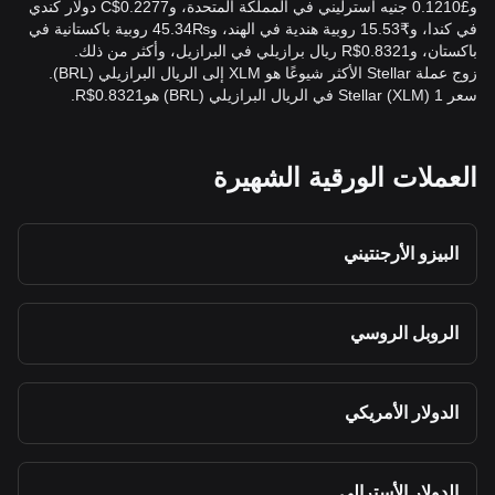
و£0.1210 جنيه استرليني في المملكة المتحدة، وC$0.2277 دولار كندي
في كندا، و₹15.53 روبية هندية في الهند، و₨45.34 روبية باكستانية في
باكستان، وR$0.8321 ريال برازيلي في البرازيل، وأكثر من ذلك.
زوج عملة Stellar الأكثر شيوعًا هو XLM إلى الريال البرازيلي (BRL).
سعر 1 Stellar (XLM) في الريال البرازيلي (BRL) هوR$0.8321.
العملات الورقية الشهيرة
البيزو الأرجنتيني
الروبل الروسي
الدولار الأمريكي
الدولار الأسترالي