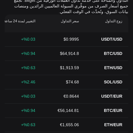
التداول والمتاحة على خدمة تداول العملات الورقية من Bitget. تُجمَّع
جميع أسعار الصرف من موفِّري السيولة العالميين الرائدين ومنصات
بيانات السوق، وتُحدَّث في الوقت الفعلي.
زوج التداول
سعر التداول
التغيير لمدة 24 ساعة (%)
%0.03+
$0.9995
USDT/USD
%0.94+
$64,914.8
BTC/USD
%0.63+
$1,913.59
ETH/USD
%2.46+
$74.68
SOL/USD
%0.03+
€0.8644
USDT/EUR
%0.94+
€56,144.81
BTC/EUR
%0.63+
€1,655.06
ETH/EUR