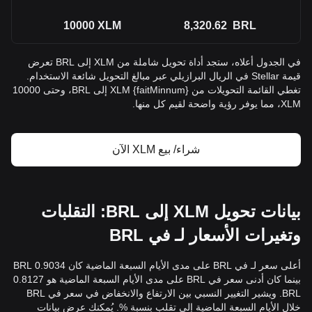
10000
XLM
8,320.62
BRL
في الجدول أعلاه، ستجد أداة تحويل شاملة من XLM إلى BRL تعرض
قيمة Stellar في الريال البرازيلي عبر مبالغ التحويل شائعة الاستخدام.
تغطي القائمة التحويلات من {faitMinnum} XLM إلى BRL، وحتى 10000
XLM، مما يوفر رؤية واضحة لقيم كل منها.
شراء/ بيع XLM الآن
بيانات تحويل XLM إلى BRL: التقلبات
وتغيرات الأسعار لـ في BRL
أعلى سعر لـ في BRL على مدى الأيام السبعة الماضية كان 0.9034 BRL
بينما كان أدنى سعر في BRL على مدى الأيام السبعة الماضية هو 0.8127
BRL. ويشير التغيير النسبي بين الارتفاع والانخفاض في سعر في BRL
خلال الأيام السبعة الماضية إلى تقلب بنسبة %. يُمكنك عرض بيانات