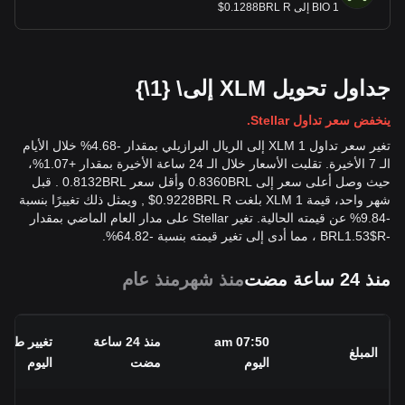
1 BIO إلى 0.1288BRL R$
جداول تحويل XLM إلى\ {1\}
ينخفض سعر تداول Stellar.
تغير سعر تداول 1 XLM إلى الريال البرازيلي بمقدار -4.68% خلال الأيام
الـ 7 الأخيرة. تقلبت الأسعار خلال الـ 24 ساعة الأخيرة بمقدار +1.07%،
حيث وصل أعلى سعر إلى 0.8360BRL وأقل سعر 0.8132BRL . قبل
شهر واحد، قيمة 1 XLM بلغت 0.9228BRL R$ , ويمثل ذلك تغييرًا بنسبة
-9.84% عن قيمته الحالية. تغير Stellar على مدار العام الماضي بمقدار
-
R$
1.53
BRL
، مما أدى إلى تغير قيمته بنسبة -64.82%.
منذ 24 ساعة مضت
منذ شهر
منذ عام
07:50 am
منذ 24 ساعة
تغيير طوال
المبلغ
اليوم
مضت
اليوم