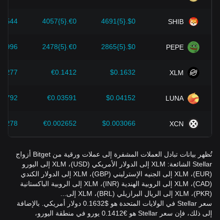
}6544
€0.{5}4057
$0.{5}4691
SHIB
}3996
€0.{5}2478
$0.{5}2865
PEPE
.2277
€0.1412
$0.1632
XLM
05792
€0.03591
$0.04152
LUNA
04278
€0.002652
$0.003066
XCN
تُظهر بيانات تبادل العملات المشفرة إلى عملات ورقية من Bitget أزواج
Stellar الشائعة: XLM إلى الدولار الأمريكي (USD)، XLM إلى اليورو
(EUR)، XLM إلى الجنيه الإسترليني (GBP)، XLM إلى الدولار الكندي
(CAD)، XLM إلى الروبية الهندية (INR)، XLM إلى الروبية الباكستانية
(PKR)، XLM إلى الريال البرازيلي (BRL)، XLM إلى...
سعر Stellar في الولايات المتحدة هو $0.1632 دولار أمريكي. بالإضافة
إلى ذلك، فإن سعر Stellar هو €0.1412 يورو في منطقة اليورو،