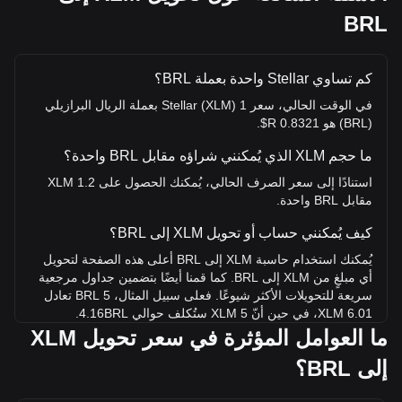
BRL
كم تساوي Stellar واحدة بعملة BRL؟
في الوقت الحالي، سعر 1 Stellar (XLM) بعملة الريال البرازيلي
(BRL) هو 0.8321 R$.
ما حجم XLM الذي يُمكنني شراؤه مقابل BRL واحدة؟
استنادًا إلى سعر الصرف الحالي، يُمكنك الحصول على 1.2 XLM
مقابل BRL واحدة.
كيف يُمكنني حساب أو تحويل XLM إلى BRL؟
يُمكنك استخدام حاسبة XLM إلى BRL أعلى هذه الصفحة لتحويل
أي مبلغٍ من XLM إلى BRL. كما قمنا أيضًا بتضمين جداول مرجعية
سريعة للتحويلات الأكثر شيوعًا. فعلى سبيل المثال، 5 BRL تعادل
6.01 XLM، في حين أنّ 5 XLM ستُكلف حوالي 4.16BRL.
ما العوامل المؤثرة في سعر تحويل XLM
ما أعلى سعر لـ XLM/BRL في التاريخ؟
إلى BRL؟
أعلى سعر على الإطلاق لعملة XLM واحدة في BRL هو R$4.78.
وما علينا سوى معرفة ما إذا كانت قيمة XLM/BRL واحدة ستتجاوز