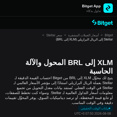
Bitget App
تداول بذكاء
Bitget
>
أسعار العملات المشفرة
>
سعر Stellar
>
Stellar إلى الريال البرازيلي (XLM إلى BRL)
XLM إلى BRL المحول والآلة
الحاسبة
يتيح لك محوِّل XLM إلى BRL من Bitget احتساب القيمة الدقيقة لـ
Stellar بعملة الريال البرازيلي استنادًا إلى مؤشر الأسعار العالمي لـ
Stellar في الوقت الفعلي. تُستمَد بيانات معدل التحويل من تجميع
معلومات أسعار التداول العالمية لـ Stellar. وسواء كنت تخطط للصفقات،
أو تتابع قيمة المحفظة، أو ترصد ديناميكيات السوق، يوفر المحوِّل تقييمات
دقيقة وفي الوقت المناسب.
بيانات الوقت الحقيقي
2026-08-08 07:50 UTC+0
·