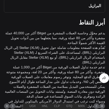
البرازيل
أبرز النقاط
يدعم محوِّل وحاسبة العملات المشفرة من Bitget أكثر من 40,000 عملة
مشفرة وأكثر من 80 عملة ورقية، مما يجعلهما من بين أدوات تحويل
القيمة الأكثر شمولًا المتاحة.
تُقدِّم هذه الصفحة معلومات شاملة حول تحويل Stellar (XLM) إلى الريال
البرازيلي (BRL)، لمساعدتك على الشراء السريع لـ Stellar (XLM)
باستخدام الريال البرازيلي (BRL)، أو بيع Stellar (XLM) مقابل الريال
البرازيلي (BRL).
تدعم خدمة تداول العملات الورقية من Bitget أكثر من 1,000 عملة
مشفرة، وأكثر من 80 عملة ورقية، وأكثر من 20 لغة، ومجموعة متنوعة
من طرق الدفع المحلية. وتوفر رسوم معاملات على العملات الورقية
تنخفض إلى 0%، وخدمات تداول على مدار الساعة طوال أيام الأسبوع.
يمكن للمستخدمين التبديل بسلاسة بين العملات المشفرة والعملات
الورقية دون مغادرة المنصة. وتُستمَد بيانات التحويل من المنصات العالمية
الرائدة وموفِّري بيانات السوق للمساعدة في ضمان الدقة.
وسواء كنت ترغب في استبدال الدولار الأمريكي بالبيتكوين للتداول في
سوق التداول الفوري على Bitget، أو التحقق من قيمة اليورو لمقتنياتك
TND
ZAR
UGX
HNL
CLP
GTQ
MXN