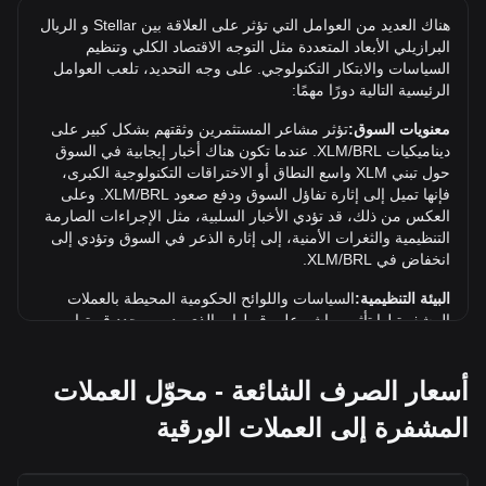
أعلى مستوى حالي على الإطلاق.
هناك العديد من العوامل التي تؤثر على العلاقة بين Stellar و الريال
ما توجه سعر في BRL؟
البرازيلي الأبعاد المتعددة مثل التوجه الاقتصاد الكلي وتنظيم
السياسات والابتكار التكنولوجي. على وجه التحديد، تلعب العوامل
على مدار الأيام السبعة الماضية، انخفض سعر صرف Stellar
الرئيسية التالية دورًا مهمًا:
(XLM) بمقدار 4.68%. على مدار الشهر الماضي، انخفض سعر
صرف Stellar (XLM) بمقدار 9.84% مقابل الريال البرازيلي
معنويات السوق:
تؤثر مشاعر المستثمرين وثقتهم بشكل كبير على
(BRL).
ديناميكيات XLM/BRL. عندما تكون هناك أخبار إيجابية في السوق
حول تبني XLM واسع النطاق أو الاختراقات التكنولوجية الكبرى،
فإنها تميل إلى إثارة تفاؤل السوق ودفع صعود XLM/BRL. وعلى
العكس من ذلك، قد تؤدي الأخبار السلبية، مثل الإجراءات الصارمة
التنظيمية والثغرات الأمنية، إلى إثارة الذعر في السوق وتؤدي إلى
انخفاض في XLM/BRL.
البيئة التنظيمية:
السياسات واللوائح الحكومية المحيطة بالعملات
المشفرة لها تأثير مباشر على قبولها، والذي بدوره يحدد قيمتها
بالنسبة للعملات التقليدية مثل الدولار الأمريكي. يمكن للوائح
الواضحة والداعمة أن تعزز ثقة المستثمرين في العملات المشفرة
أسعار الصرف الشائعة - محوّل العملات
وتزيد قيمتها. وعلى العكس من ذلك، قد تعيق السياسات التنظيمية
الغامضة أو الصارمة للغاية تطوير العملات المشفرة وتتسبب في
المشفرة إلى العملات الورقية
انخفاض قيمتها.
المؤشرات الاقتصادية:
تلعب عوامل الاقتصاد الكلي في البلد الذي