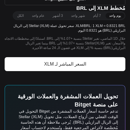
مُخطط XLM إلى BRL
يوم واحد
7 أيام
شهر واحد
3 أشهر
عام واحد
الكل
XLM/BRL: 1 XLM = 0.8321 BRL. سعر تحويل عملة Stellar (XLM) إلى الريال
البرازيلي (BRL) هو 0.8321 اليوم.
خلال 1D الماضي، تغير Stellar بنسبة +1.07% إلى BRL. استنادًا إلى مخططات الاتجاه
والأسعار، تغير Stellar(XLM) بنسبة +1.07% إلى BRL بينما تغير الريال
البرازيلي(BRL) بنسبة % إلى XLM في غضون الـ 24 ساعة الأخيرة.
السعر المباشر لـ XLM
تحويل العملات المشفرة والعملات الورقية
على منصة Bitget
تدعم حاسبة أسعار العملات المشفرة من Bitget التحويل في
الوقت الفعلي بين أزواج العملات، مثل تحويل Stellar (XLM)
إلى الريال البرازيلي (BRL). يُرجى ملاحظة أن هذه الحاسبة
مُخصَّصة لأغراض المرجعية فقط، وتُستخدم لاحتساب أسعار