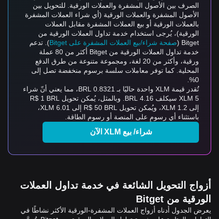
الصرف بين الأصول المشفرة والعملات الورقية. للتحويل بين
الأصول المشفرة والعملات الورقية (أي شراء العملات المشفرة
بالعملات الورقية أو بيع العملات المشفرة مقابل العملات
الورقية)، يُرجى استخدام خدمة تداول العملات الورقية من
Bitget (
صفحة شراء/بيع العملات المشفرة على Bitget
). تدعم
خدمة تداول العملات الورقية من Bitget أكثر من 80 عملة
ورقية، وأكثر من 20 لغة، ومجموعة متنوعة من طرق الدفع
المحلية. كما توفر معاملات سلسة برسوم منخفضة تصل إلى
0%.
تُقدر قيمة XLM واحدة حاليًا بـ 0.8321 BRL، مما يعني أنّ شراء
5 XLM سيكلف 4.16 BRL. وبالمثل، يُمكن تحويل R$ 1 BRL
إلى 1.2 XLM، ويُمكن تحويل R$ 50 BRL إلى 6.01 XLM،
باستثناء أي رسومٍ على المنصة أو رسوم الطاقة.
شراء/ بيع XLM الآن
أزواج التحويل الشائعة في خدمة تداول العملات
الورقية من Bitget
يعرض الجدول أدناه أزواج العملات المشفرة-الورقية الأكثر نشاطًا في