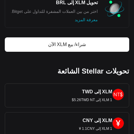
تحويل XLM إلى BRL
اختر من بين العملات المشفرة للتداول على Bitget.
معرفة المزيد
شراء/ بيع XLM الآن
تحويلات Stellar الشائعة
XLM إلى TWD
1 XLM إلى 5.26TWD NT$
XLM إلى CNY
1 XLM إلى 1.1CNY ¥