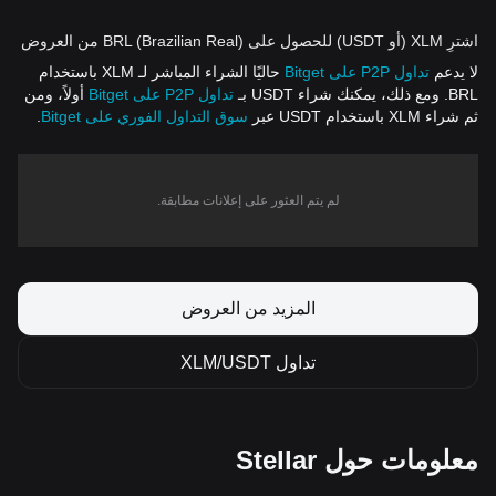
اشترِ XLM (أو USDT) للحصول على BRL (Brazilian Real) من العروض
لا يدعم
تداول P2P على Bitget
حاليًا الشراء المباشر لـ XLM باستخدام
BRL. ومع ذلك، يمكنك شراء USDT بـ
تداول P2P على Bitget
أولاً، ومن
ثم شراء XLM باستخدام USDT عبر
سوق التداول الفوري على Bitget
.
لم يتم العثور على إعلانات مطابقة.
المزيد من العروض
تداول XLM/USDT
معلومات حول Stellar