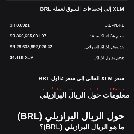
XLM إلى إحصاءات السوق لعملة BRL
0.8321 R$
:
XLM
/
BRL
حجم XLM 24 ساعة
:
366,665,031.07 R$
حد توفر XLM السوقي
:
28,633,892,026.42 R$
حجم تداول XLM
:
XLM
34.41B
سعر XLM الحالي إلي سعر تداول BRL
Stellar إلى الريال البرازيلي ينخفض هذا الأسبوع.
معلومات حول الريال البرازيلي
سعر السوق الحالي لعملة Stellar يبلغ 0.8321 R$ لكل XLM، ويبلغ
إجمالي حد التوفر السوقي لـ 28,633,892,026.42BRL R$ بناءً
على حجم تداول قدره 34,413,167,000 XLM. تغير حجم تداول
حول الريال البرازيلي (
BRL
)
Stellar بمقدار -31.96% (172,212,244.08BRL- R$) خلال الـ ٢٤
ساعة الأخيرة. بلغ حجم تداول XLM في اليوم الأخير للتداول
ما هو الريال البرازيلي (
BRL
)؟
538,877,275.15 R$.