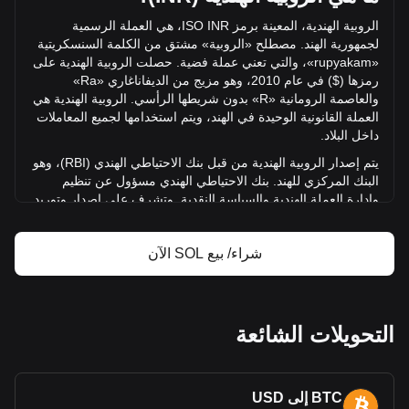
142,387,484,953.23 ₹.
الروبية الهندية، المعينة برمز
ISO INR
، هي العملة الرسمية
لجمهورية الهند. مصطلح «الروبية» مشتق من الكلمة السنسكريتية
مزيد من المعلومات حول Solana من Bitget
«
rupyakam
»، والتي تعني عملة فضية. حصلت الروبية الهندية على
رمزها ($) في عام 2010، وهو مزيج من الديفاناغاري «
Ra
»
سعر Solana
والعاصمة الرومانية «
R
» بدون شريطها الرأسي. الروبية الهندية هي
توقعات سعر Solana
العملة القانونية الوحيدة في الهند، ويتم استخدامها لجميع المعاملات
تعريف Solana (SOL)
داخل البلاد.
حاسبة ربح Solana
يتم إصدار ال
روبية الهندية من قبل بنك الاحتياطي الهندي (
RBI
)، وهو
البنك المركزي للهند. بنك الاحتياطي الهندي مسؤول عن تنظيم
وإدارة العملة الهندية والسياسة النقدية. وتشرف على إصدار وتوريد
الروبية، مما يضمن الاستقرار والنزاهة في النظام المالي للبلاد.
يقوم
RBI
أيضًا بتنفيذ
تدابير لمكافحة التزوير وإدارة تصميم العملة
شراء/ بيع SOL الآن
وفئاتها.
ما تاريخ عمليات العرض الأولي للعملات
(
ICO
)؟
التحويلات الشائعة
قام قانون العملات لعام 1835 بتوحيد العملات في الهند، حيث أدخل
عملات معدنية تحمل تمثال ويليام الرابع ولاحقًا الملكة فيكتوريا.
واجهت الروبية، التي كانت في الأصل
عملة فضية، انخفاضًا في
قيمة العملة مقابل الذهب خلال القرن التاسع عشر بسبب اكتشاف
BTC إلى USD
احتياطيات فضية كبيرة في أوروبا والولايات المتحدة. خلال الحرب