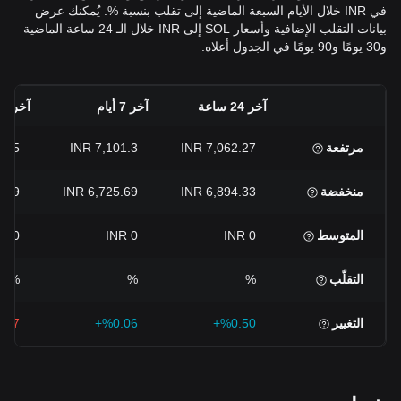
في INR خلال الأيام السبعة الماضية إلى تقلب بنسبة %. يُمكنك عرض
بيانات التقلب الإضافية وأسعار SOL إلى INR خلال الـ 24 ساعة الماضية
و30 يومًا و90 يومًا في الجدول أعلاه.
آخر 24 ساعة
آخر 7 أيام
آخر 30 يومًا
مرتفعة
7,062.27 INR
7,101.3 INR
5 INR
منخفضة
6,894.33 INR
6,725.69 INR
9 INR
المتوسط
0 INR
0 INR
0 INR
التقلّب
%
%
%
التغيير
%0.50+
%0.06+
.27-