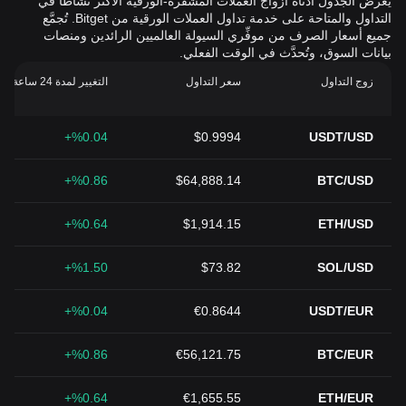
يعرض الجدول أدناه أزواج العملات المشفرة-الورقية الأكثر نشاطًا في
التداول والمتاحة على خدمة تداول العملات الورقية من Bitget. تُجمَّع
جميع أسعار الصرف من موفِّري السيولة العالميين الرائدين ومنصات
بيانات السوق، وتُحدَّث في الوقت الفعلي.
زوج التداول
سعر التداول
التغيير لمدة 24 ساعة (%)
%0.04+
$0.9994
USDT/USD
%0.86+
$64,888.14
BTC/USD
%0.64+
$1,914.15
ETH/USD
%1.50+
$73.82
SOL/USD
%0.04+
€0.8644
USDT/EUR
%0.86+
€56,121.75
BTC/EUR
%0.64+
€1,655.55
ETH/EUR