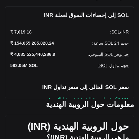
SOL إلى إحصاءات السوق لعملة INR
7,019.18 ₹
:
SOL
/
INR
حجم SOL 24 ساعة
:
154,055,285,020.24 ₹
حد توفر SOL السوقي
:
4,085,525,440,286.9 ₹
حجم تداول SOL
:
SOL
582.05M
سعر SOL الحالي إلي سعر تداول INR
Solana حتى الروبية الهندية ترتفع هذا الأسبوع.
معلومات حول الروبية الهندية
سعر السوق الحالي لعملة Solana يبلغ 7,019.18 ₹ لكل SOL،
ويبلغ إجمالي حد التوفر السوقي لـ 4,085,525,440,286.9INR ₹
بناءً على حجم تداول قدره 582,051,500 SOL. تغير حجم تداول
حول الروبية الهندية (
INR
)
Solana بمقدار +8.19% (11,667,800,067.01INR ₹) خلال الـ ٢٤
ساعة الأخيرة. بلغ حجم تداول SOL في اليوم الأخير للتداول
ما هي الروبية الهندية (
INR
)؟