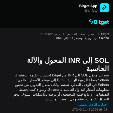
Bitget App
تداول بذكاء
Bitget
>
أسعار العملات المشفرة
>
سعر Solana
>
Solana إلى الروبية الهندية (SOL إلى INR)
SOL إلى INR المحول والآلة
الحاسبة
يتيح لك محوِّل SOL إلى INR من Bitget احتساب القيمة الدقيقة لـ
Solana بعملة الروبية الهندية استنادًا إلى مؤشر الأسعار العالمي لـ
Solana في الوقت الفعلي. تُستمَد بيانات معدل التحويل من تجميع
معلومات أسعار التداول العالمية لـ Solana. وسواء كنت تخطط
للصفقات، أو تتابع قيمة المحفظة، أو ترصد ديناميكيات السوق، يوفر
المحوِّل تقييمات دقيقة وفي الوقت المناسب.
بيانات الوقت الحقيقي
2026-08-08 01:43 UTC+0
·