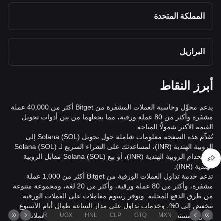
المملكة المتحدة
البرازيل
أبرز النقاط
يدعم محوِّل وحاسبة العملات المشفرة من Bitget أكثر من 40,000 عملة
مشفرة وأكثر من 80 عملة ورقية، مما يجعلهما من بين أدوات تحويل
القيمة الأكثر شمولًا المتاحة.
تُقدِّم هذه الصفحة معلومات شاملة حول تحويل Solana (SOL) إلى
الروبية الهندية (INR)، لمساعدتك على الشراء السريع لـ Solana (SOL)
باستخدام الروبية الهندية (INR)، أو بيع Solana (SOL) مقابل الروبية
الهندية (INR).
تدعم خدمة تداول العملات الورقية من Bitget أكثر من 1,000 عملة
مشفرة، وأكثر من 80 عملة ورقية، وأكثر من 20 لغة، ومجموعة متنوعة
من طرق الدفع المحلية. وتوفر رسوم معاملات على العملات الورقية
تنخفض إلى 0%، وخدمات تداول على مدار الساعة طوال أيام الأسبوع.
MXN
GTQ
CLP
HNL
UGX
ZAR
يمكن للمستخدمين التبديل بسلاسة بين العملات المشفرة والعملات
TND