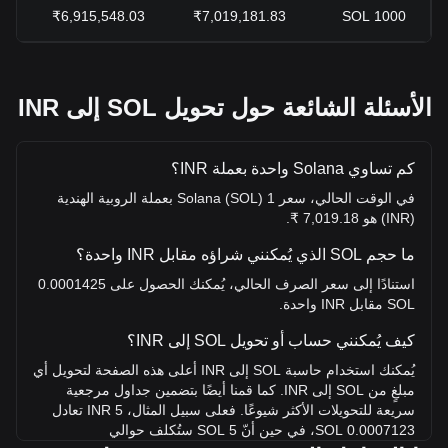
+
₹6,915,548.03
₹7,019,181.83
SOL
1000
الأسئلة الشائعة حول تحويل SOL إلى INR
كم تساوي Solana واحدة بعملة INR؟
في الوقت الحالي، سعر 1 Solana (SOL) بعملة الروبية الهندية
(INR) هو 7,019.18 ₹.
ما حجم SOL الذي يُمكنني شراؤه مقابل INR واحدة؟
استنادًا إلى سعر الصرف الحالي، يُمكنك الحصول على 0.0001425
SOL مقابل INR واحدة.
كيف يُمكنني حساب أو تحويل SOL إلى INR؟
يُمكنك استخدام حاسبة SOL إلى INR أعلى هذه الصفحة لتحويل أي
مبلغٍ من SOL إلى INR. كما قمنا أيضًا بتضمين جداول مرجعية
سريعة للتحويلات الأكثر شيوعًا. فعلى سبيل المثال، 5 INR تعادل
0.0007123 SOL، في حين أنّ 5 SOL ستُكلف حوالي