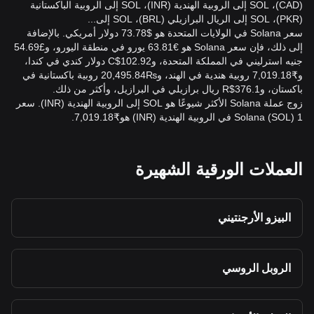
(CAD)، SOL إلى الروبية الهندية (INR)، SOL إلى الروبية الباكستانية
(PKR)، SOL إلى الريال البرازيلي (BRL)، SOL إلى...
سعر Solana في الولايات المتحدة هو $73.78 دولار أمريكي. بالإضافة
إلى ذلك، فإن سعر Solana هو €63.81 يورو في منطقة اليورو، و£54.69
جنيه استرليني في المملكة المتحدة، وC$102.92 دولار كندي في كندا،
و₹7,019.18 روبية هندية في الهند، و₨20,495.84 روبية باكستانية في
باكستان، وR$376.1 ريال برازيلي في البرازيل، وأكثر من ذلك.
زوج عملة Solana الأكثر شيوعًا هو SOL إلى الروبية الهندية (INR). سعر
1 Solana (SOL) في الروبية الهندية (INR) هو₹7,019.18.
العملات الورقية الشهيرة
البيزو الأرجنتيني
الروبل الروسي