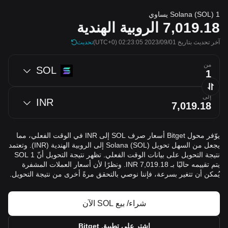
1 Solana (SOL) يساوي
7,019.18
الروبية الهندية
آخر تحديث بتاريخ 2023/09/01 02:23:05
(UTC+0)
تحديث
من
SOL
إلى
INR
يوّفر محول Bitget أسعار صرف SOL إلى INR في الوقت الفعلي، مما
يجعل من السهل تحويل Solana (SOL) إلى الروبية الهندية (INR). وتعتمد
نتيجة التحويل على بيانات الوقت الفعلي. تظهر نتيجة التحويل أنّ 1 SOL
يتم تقييمه حاليًا بـ 7,019.18 INR. ونظرًا لأن أسعار العملات المشفرة
يُمكن أن تتغير بسرعة، فإننا نوصي بالتحقق مرةً أخرى من نتيجة التحويل.
شراء/ بيع SOL الآن
اشترِ على تطبيق Bitget