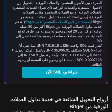
الصرف بين الأصول المشفرة والعملات الورقية. للتحويل بين
الأصول المشفرة والعملات الورقية (أي شراء العملات المشفرة
بالعملات الورقية أو بيع العملات المشفرة مقابل العملات
الورقية)، يُرجى استخدام خدمة تداول العملات الورقية من
Bitget (
صفحة شراء/بيع العملات المشفرة على Bitget
). تدعم
خدمة تداول العملات الورقية من Bitget أكثر من 80 عملة
ورقية، وأكثر من 20 لغة، ومجموعة متنوعة من طرق الدفع
المحلية. كما توفر معاملات سلسة برسوم منخفضة تصل إلى
0%.
تُقدر قيمة SOL واحدة حاليًا بـ 7,019.18 INR، مما يعني أنّ
شراء 5 SOL سيكلف 35,095.91 INR. وبالمثل، يُمكن تحويل ₹
1 INR إلى 0.0001425 SOL، ويُمكن تحويل ₹ 50 INR إلى
0.0007123 SOL، باستثناء أي رسومٍ على المنصة أو رسوم
الطاقة.
شراء/ بيع SOL الآن
أزواج التحويل الشائعة في خدمة تداول العملات
الورقية من Bitget