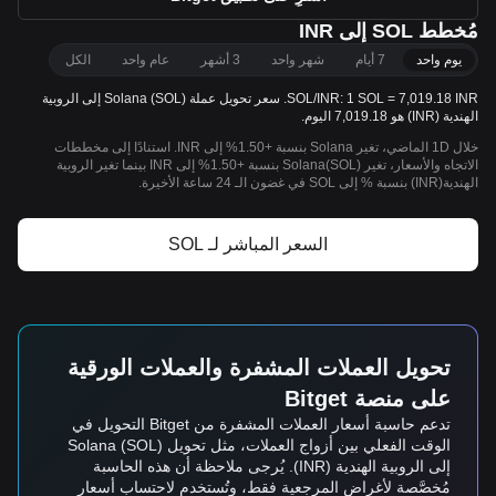
مُخطط SOL إلى INR
يوم واحد
7 أيام
شهر واحد
3 أشهر
عام واحد
الكل
SOL/INR: 1 SOL = 7,019.18 INR. سعر تحويل عملة Solana (SOL) إلى الروبية
الهندية (INR) هو 7,019.18 اليوم.
خلال 1D الماضي، تغير Solana بنسبة +1.50% إلى INR. استنادًا إلى مخططات
الاتجاه والأسعار، تغير Solana(SOL) بنسبة +1.50% إلى INR بينما تغير الروبية
الهندية(INR) بنسبة % إلى SOL في غضون الـ 24 ساعة الأخيرة.
السعر المباشر لـ SOL
تحويل العملات المشفرة والعملات الورقية
على منصة Bitget
تدعم حاسبة أسعار العملات المشفرة من Bitget التحويل في
الوقت الفعلي بين أزواج العملات، مثل تحويل Solana (SOL)
إلى الروبية الهندية (INR). يُرجى ملاحظة أن هذه الحاسبة
مُخصَّصة لأغراض المرجعية فقط، وتُستخدم لاحتساب أسعار