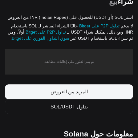
شراء
بيع
اشترِ SOL (أو USDT) للحصول على INR (Indian Rupee) من العروض
لا يدعم
تداول P2P على Bitget
حاليًا الشراء المباشر لـ SOL باستخدام
INR. ومع ذلك، يمكنك شراء USDT بـ
تداول P2P على Bitget
أولاً، ومن
ثم شراء SOL باستخدام USDT عبر
سوق التداول الفوري على Bitget
.
لم يتم العثور على إعلانات مطابقة.
المزيد من العروض
تداول SOL/USDT
معلومات حول Solana