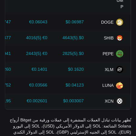
09747
€0.06043
$0.06987
DOGE
}6477
€0.{5}4016
$0.{5}4643
SHIB
}3941
€0.{5}2443
$0.{5}2825
PEPE
.2260
€0.1401
$0.1620
XLM
05752
€0.03566
$0.04123
LUNA
04195
€0.002601
$0.003007
XCN
تُظهر بيانات تبادل العملات المشفرة إلى عملات ورقية من Bitget أزواج
Solana الشائعة: SOL إلى الدولار الأمريكي (USD)، SOL إلى اليورو
(EUR)، SOL إلى الجنيه الإسترليني (GBP)، SOL إلى الدولار الكندي