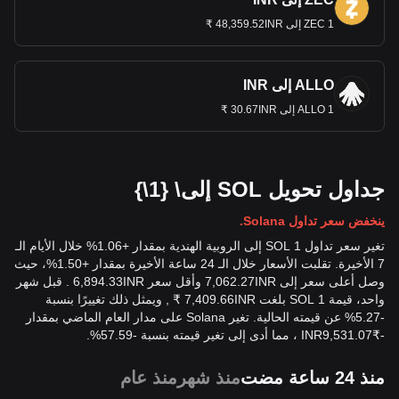
1 ZEC إلى 48,359.52INR ₹
ALLO إلى INR
1 ALLO إلى 30.67INR ₹
جداول تحويل SOL إلى\ {1\}
ينخفض سعر تداول Solana.
تغير سعر تداول 1 SOL إلى الروبية الهندية بمقدار +1.06% خلال الأيام الـ
7 الأخيرة. تقلبت الأسعار خلال الـ 24 ساعة الأخيرة بمقدار +1.50%، حيث
وصل أعلى سعر إلى 7,062.27INR وأقل سعر 6,894.33INR . قبل شهر
واحد، قيمة 1 SOL بلغت 7,409.66INR ₹ , ويمثل ذلك تغييرًا بنسبة
-5.27% عن قيمته الحالية. تغير Solana على مدار العام الماضي بمقدار
-
₹
9,531.07
INR
، مما أدى إلى تغير قيمته بنسبة -57.59%.
منذ 24 ساعة مضت
منذ شهر
منذ عام