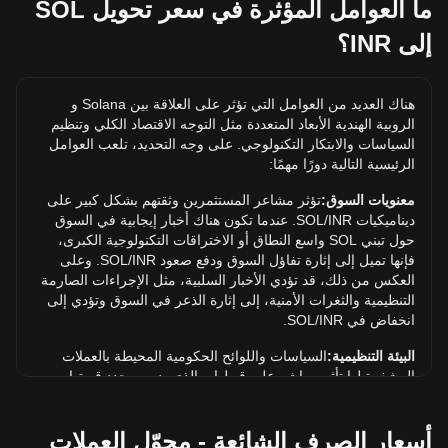
35,095.91INR.
ما العوامل المؤثرة في سعر تحويل SOL
إلى INR؟
ما أعلى سعر لـ SOL/INR في التاريخ؟
أعلى سعر على الإطلاق لعملة SOL واحدة في INR هو
₹28,002.38. وما علينا سوى معرفة ما إذا كانت قيمة SOL/INR
هناك العديد من العوامل التي تؤثر على العلاقة بين Solana و
واحدة ستتجاوز أعلى مستوى حالي على الإطلاق.
الروبية الهندية الأبعاد المتعددة مثل التوجه الاقتصاد الكلي وتنظيم
ما توجه سعر في INR؟
السياسات والابتكار التكنولوجي. على وجه التحديد، تلعب العوامل
الرئيسية التالية دورًا مهمًا:
على مدار الأيام السبعة الماضية، ارتفع سعر صرف Solana (SOL)
بمقدار {7dPricech}. على مدار الشهر الماضي، انخفض سعر
معنويات السوق:
تؤثر مشاعر المستثمرين وثقتهم بشكل كبير على
صرف Solana (SOL) بمقدار 5.27% مقابل الروبية الهندية (INR).
ديناميكيات SOL/INR. عندما تكون هناك أخبار إيجابية في السوق
حول تبني SOL واسع النطاق أو الاختراقات التكنولوجية الكبرى،
فإنها تميل إلى إثارة تفاؤل السوق ودفع صعود SOL/INR. وعلى
العكس من ذلك، قد تؤدي الأخبار السلبية، مثل الإجراءات الصارمة
التنظيمية والثغرات الأمنية، إلى إثارة الذعر في السوق وتؤدي إلى
انخفاض في SOL/INR.
البيئة التنظيمية:
السياسات واللوائح الحكومية المحيطة بالعملات
المشفرة لها تأثير مباشر على قبولها، والذي بدوره يحدد قيمتها
بالنسبة للعملات التقليدية مثل الدولار الأمريكي. يمكن للوائح
الواضحة والداعمة أن تعزز ثقة المستثمرين في العملات المشفرة
أسعار الصرف الشائعة - محوّل العملات
وتزيد قيمتها. وعلى العكس من ذلك، قد تعيق السياسات التنظيمية