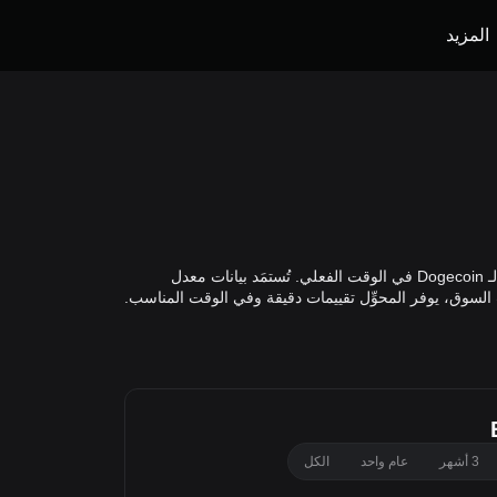
المزيد
يتيح لك محوِّل DOGE إلى BRL من Bitget احتساب القيمة الدقيقة لـ Dogecoin بعملة الريال البرازيلي استنادًا إلى مؤشر الأسعار العالمي لـ Dogecoin في الوقت الفعلي. تُستمَد بيانات معدل
3 أشهر
عام واحد
الكل