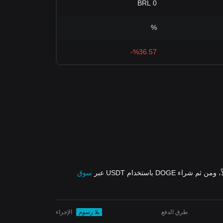
0 BRL
%
%36.57-
ومن ثم شراء DOGE باستخدام USDT عبر
سوق
طرق الدفع
بلا رسوم
الإجراء