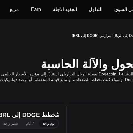
ى السوق
التداول
العقود الآجلة
Earn
مربع
D إلى BRL)
مُخطط DOGE إلى BRL
يوم واحد
7 أيام
شهر واحد