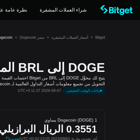
شراء العملات المشفرة
نظرة عامة عل
Bitget
>
أسعار العملات المشفرة
>
سعر Dogecoin
>
Dogecoin إلى الريال البرازيلي (OGE
DOGE إلى BRL المحول والآلة الحاسبة
التحويل من تجميع معلومات أسعار التداول العالمية لـ Dogecoin. وسواء كنت تخطط للصفقات، أو تتابع قيمة المحفظة، أو ترصد ديناميكيات السوق، يوفر المحوِّل تقييمات دقيقة وفي الوقت المناسب.
بيانات الوقت الحقيقي
·
2026-08-07 11:37 UTC+0
1 Dogecoin (DOGE) يساوي
0.3551
الريال البرازيلي
آخر تحديث بتاريخ 2023/09/01 02:23:05
(UTC+0)
تحديث