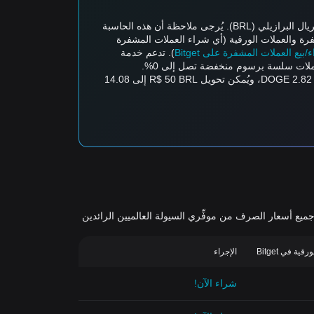
تدعم حاسبة أسعار العملات المشفرة من Bitget التحويل في الوقت الفعلي بين أزواج العملات، مثل تحويل Dogecoin (DOGE) إلى الريال البرازيلي (BRL). يُرجى ملاحظة أن هذه الحاسبة
رة والعملات الورقية (أي شراء العملات المشفرة
ع العملات المشفرة على Bitget
). تدعم خدمة
تُقدر قيمة DOGE واحدة حاليًا بـ 0.3551 BRL، مما يعني أنّ شراء 5 DOGE سيكلف 1.78 BRL. وبالمثل، يُمكن تحويل R$ 1 BRL إلى 2.82 DOGE، ويُمكن تحويل R$ 50 BRL إلى 14.08
اج العملات المشفرة-الورقية الأكثر نشاطًا في التداول والمتاحة على خدمة تداول العملات الورقية من Bitget. تُجمَّع جميع أسعار الصرف من موفِّري السيولة العالميين الرائدين
ة في Bitget
الإجراء
شراء الآن!