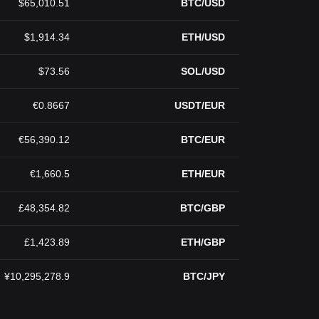
$65,010.51
BTC/USD
$1,914.34
ETH/USD
$73.56
SOL/USD
€0.8667
USDT/EUR
€56,390.12
BTC/EUR
€1,660.5
ETH/EUR
£48,354.82
BTC/GBP
£1,423.89
ETH/GBP
¥10,295,278.9
BTC/JPY