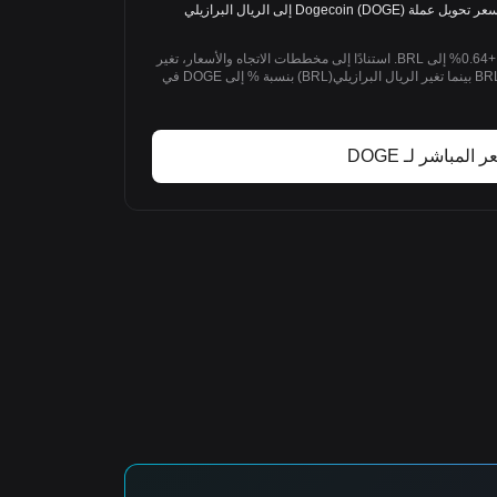
DOGE/BRL: 1 DOGE = 0.3551 BRL. سعر تحويل عملة Dogecoin (DOGE) إلى الريال البرازيلي
خلال 1D الماضي، تغير Dogecoin بنسبة +0.64% إلى BRL. استنادًا إلى مخططات الاتجاه والأسعار، تغير
Dogecoin(DOGE) بنسبة +0.64% إلى BRL بينما تغير الريال البرازيلي(BRL) بنسبة % إلى DOGE في
 المباشر لـ DOGE