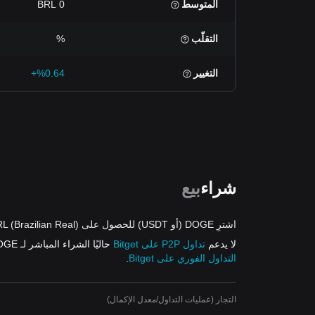
المتوسط
0 BRL
التقلّب
%
التغيير
%0.64+
شراء
بيع
اشترِ DOGE (أو USDT) للحصول على BRL (Brazilian Real) من العروض
لا يدعم
تداول P2P على Bitget
حاليًا الشراء المباشر لـ DOGE باستخدام BRL. ومع ذلك، يمكنك شراء USDT بـ
التداول الفوري على Bitget
.
التجار (عمليات التداول/معدل الإكمال)