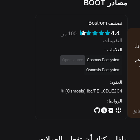
مصادر BOOT
تصنيف Bostrom
4.4
100 من
التقييمات
التداول
العلامات
：
مستخدم للعملات المشفرة يفضلون التداول على Bitget. تدعم
Opensource
Cosmos Ecosystem
ة
Osmosis Ecosystem
العقود
:
)
Osmosis
(
ibc/FE
...
0D1E2C4
الروابط
:
ماذا يمكنك أن تفعل بالعملات