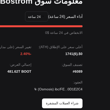
معلومات سوق Bostrom
أداء السعر (24 ساعة)
24 ساعة
الانخفاض في 24 ساعة $0
أعلى سعر على الإطلاق (ATH):
تغيير السعر (على مدار 24 ساعة)
-2.40%
$0.{6}1741
تصنيف السوق:
إجمالي العرض:
481.62T BOOT
#6089
العقود
:
)
Osmosis
(
ibc/FE
...
0D1E2C4
شراء العملات المشفرة