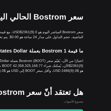
سعر Bostrom الحالي اليوم بعملة USD
الماضية، حجم التداول على مدار 24 ساعة هو 0.00$. يتم تحديث معدل التحويلBOOT/USD(BostromإلىUSD) في الوقت الفعلي.
ما قيمة 1 Bostrom بعملة United States Dollar؟
هو $0.{9}2486 USD، وأقل سعر BOOT إلى USD هو $0.{9}2341 USD.
هل تعتقد أنّ سعر Bostrom سيرتفع أو ينخفض اليوم؟
مجموع الأصوات: