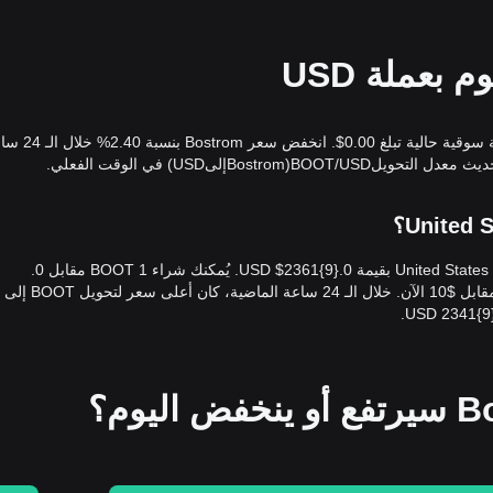
سعر Bostrom المباشر اليوم هو 0.{9}2361$USD، مع قيمة سوقية حالية تبلغ .00
اعتبارًا من الآن، يُقيّم سعر Bostrom (BOOT) بعملة United States Dollar بقيمة 0.{9}2361$ USD. يُمكنك شراء 1 BOOT مقابل 0.