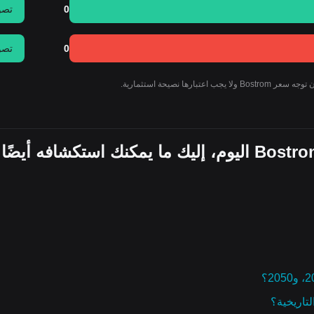
0
تصو
0
تصو