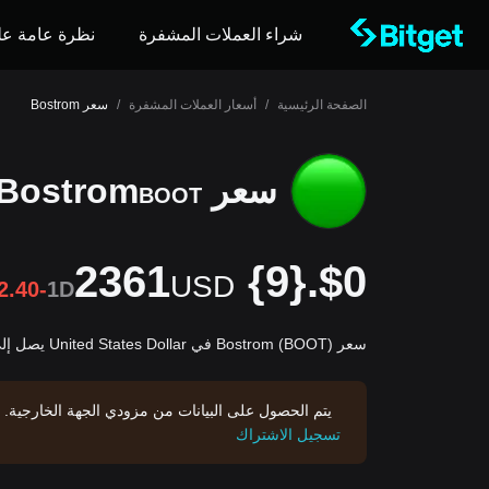
شراء العملات المشفرة
نظرة عامة عل
الصفحة الرئيسية
/
أسعار العملات المشفرة
/
سعر Bostrom
سعر Bostrom
BOOT
$0.{9}2361
USD
2.40-
1D
سعر Bostrom (BOOT) في United States Dollar يصل إلى $0.{9}2361USD.
يتم الحصول على البيانات من مزودي الجهة الخارجية. 
تسجيل الاشتراك