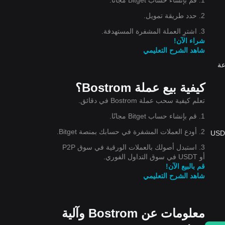
2. حدد طريقة تمويل.
3. اشترِ العملة المشفرة المستهدفة.
شراء الآن!
شاهد الشرح التعليمي
0$. انخفض سعر Bostrom بنسبة 2.40% خلال الـ 24 ساعة
كيفية بيع عملة Bostrom؟
تعلم كيفية سحب عملة Bostrom في دقائق.
1. قم بإنشاء حساب Bitget مجانًا.
2. أودع العملات المشفرة في حسابك بمنصة Bitget.
{9}2361$الآن، يُمكنك شراء 42,358,325,168.77 BOOT مقابل $10 الآن. خلال الـ 24 ساعة الماضية، كان أعلى سعر لتحويل BOOT إلى USD
3. استبدل أصولك بالعملات الورقية في سوق P2P
أو USDT في سوق التداول الفوري.
قم بالبيع الآن!
شاهد الشرح التعليمي
معلومات عن Bostrom وآلية