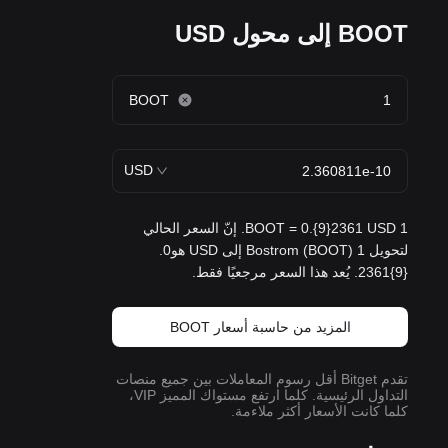
BOOT إلى محول USD
BOOT
USD
1 BOOT = 0.{9}2361 USD. إنّ السعر الحالي
لتحويل 1 Bostrom (BOOT) إلى USD هو0.
{9}2361. يُعد هذا السعر مرجعيًا فقط.
المزيد من حاسبة أسعار BOOT
تقدم Bitget أقل رسوم المعاملات بين جميع منصات
التداول الرئيسية. كلما ارتفع مستواك المميز VIP،
كلما كانت الأسعار أكثر ملاءمة.