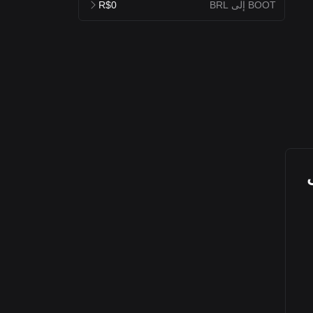
BOOT إلى BRL
R$0
B على