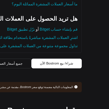
ما أسعار العملات المشفرة المماثلة اليوم؟
هل تريد الحصول على العملات ال
قم بإنشاء حساب Bitget
أو
نزّل تطبيق Bitget
اشترِ العملات المشفرة مباشرةً باستخدام بطاقة ائ
تداول مجموعة متنوعة من العملات المشفرة على م
شراء/ بيع Bostrom الآن
جميع أسعار العم
المعلومات التالية مضمنة:
توقع سعر Bostrom، مقدمة عن مشروع Bostrom، سجل التطوير، والمزيد. استمر في القراءة للحصول على فهم أعمق لـ Bostrom.