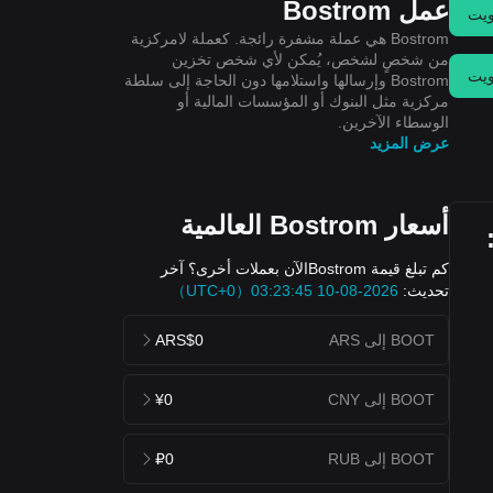
عمل Bostrom
يت
Bostrom هي عملة مشفرة رائجة. كعملة لامركزية
من شخصٍ لشخص، يُمكن لأي شخص تخزين
يت
Bostrom وإرسالها واستلامها دون الحاجة إلى سلطة
مركزية مثل البنوك أو المؤسسات المالية أو
الوسطاء الآخرين.
عرض المزيد
أسعار Bostrom العالمية
كم تبلغ قيمة Bostromالآن بعملات أخرى؟ آخر
تحديث:
2026-08-10 03:23:45（UTC+0）
BOOT إلى ARS
ARS$0
BOOT إلى CNY
¥0
BOOT إلى RUB
₽0