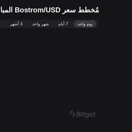
مُخطط سعر Bostrom/USD المباشر (BOOT/USD)
يوم واحد
7 أيام
شهر واحد
3 أشهر
ع