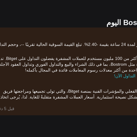
سعر Bostrom (BOOT) الحالي هو$0.{9}2361، مع تغيير لمدة 24 ساعة بقيمة -2.40%. تبلغ القيمة السوقية الحالية تقريبًا --، وحجم 
الآن بعد أن فهمت السوق، حان الوقت للشراء والتداول. أكثر من 100 مليون 
Bitget مجموعة كبيرة من طرق التداول للأصول المشفرة مثل Bostrom، بما في ذلك الشراء والبيع والتداول الفوري وتداول العقود الآجل
 واحدة من أكثر معدلات رسوم المعاملات فائدة في المجال بأكمله!
يعتمد التحليل أعلاه على بيانات الرسم البياني في الوقت الفعلي والمؤشرات الفنية بمنصة Bitget، والتي تولى تجميعها ومراجعتها فريق
قط ولا تشكل نصيحة استثمارية. أسعار العملات المشفرة متقلبةٌ للغاية. لذا، يُرجى اتخاذ
قبل 5 دقائق