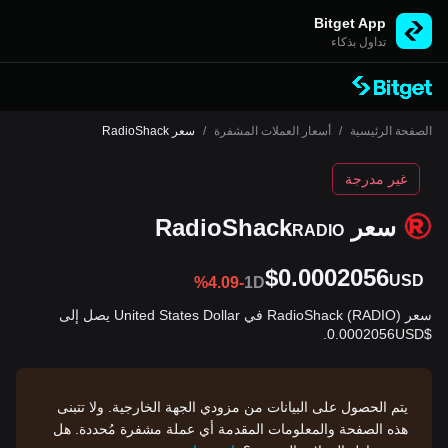
Bitget App
تداول بذكاء
الصفحة الرئيسية
/
أسعار العملات المشفرة
/
سعر RadioShack
غير مدرجة
سعر RadioShack
RADIO
$0.0002056
USD
%4.09-
1D
سعر RadioShack (RADIO) في United States Dollar يصل إلى
$0.0002056USD.
يتم الحصول على البيانات من مزودي الجهة الخارجية. ولا تتبنى
هذه الصفحة والمعلومات المقدمة أي عملة مشفرة مُحددة. هل