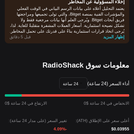
إخلاء المسؤولية عن المخاطر
يعتمد التحليل أعلاه على بيانات الرسم البياني في الوقت الفعلي
والمؤشرات الفنية بمنصة Bitget، والتي تولى تجميعها ومراجعتها
فريق أبحاث Bitget. ويُرجى العلم أنها بيانات مرجعية فقط ولا
تشكل نصيحة استثمارية. أسعار العملات المشفرة متقلبةٌ للغاية. لذا،
يُرجى اتخاذ قرارات استثمارية بناءً على قدرتك على تحمل المخاطر.
إظهار المزيد
قبل 5 دقائق
معلومات سوق RadioShack
أداء السعر (24 ساعة)
24 ساعة
الانخفاض في 24 ساعة $0
الارتفاع في 24 ساعة $0
أعلى سعر على الإطلاق (ATH):
تغيير السعر (على مدار 24 ساعة):
-4.09%
$0.03955