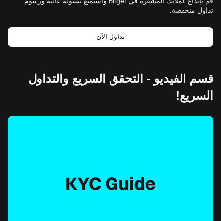
قم بإيداع عملاتك المشفرة في Bitget واستمتع بسيولة عالية ورسوم
تداول منخفضة.
تداول الآن
قسم الفيديو - التحقق السريع والتداول
السريع!