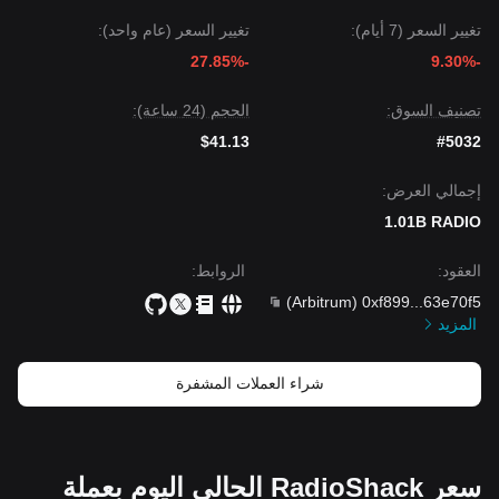
تغيير السعر (7 أيام):
تغيير السعر (عام واحد):
-27.85%
-9.30%
تصنيف السوق:
الحجم (24 ساعة):
$41.13
#5032
إجمالي العرض:
1.01B RADIO
العقود
:
الروابط
:
)
Arbitrum
(
0xf899
...
63e70f5
المزيد
شراء العملات المشفرة
سعر RadioShack الحالي اليوم بعملة