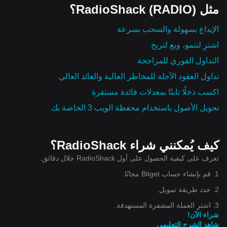
مثل RadioShack (RADIO)؟
الإيداع بسهولة والسحب بسرعة
اشترِ لتنمو، وبع لتربح
التداول الفوري للمراجحة
تداول العقود الآجلة للمخاطر العالية والعائد العالي
اكسب دخلًا ثابتًا بمعدلات فائدة مستقرة
تحويل الأصول باستخدام محفظة الويب 3 الخاصة بك
كيف يُمكنني شراء RadioShack؟
تعرف على كيفية الحصول على أول RadioShack خلال دقائق.
1. قم بإنشاء حساب Bitget مجانًا.
2. حدد طريقة تمويل.
3. اشترِ العملة المشفرة المستهدفة.
شراء الآن!
شاهد الشرح التعليمي