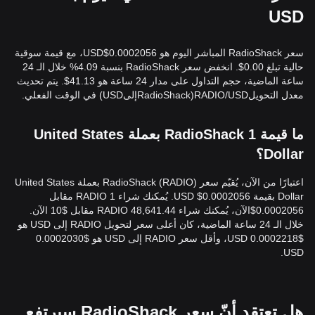
USD
سعر RadioShack المباشر اليوم هو 0.0002056$USD، مع قيمة سوقية
حالية تبلغ 0.00$. انخفض سعر RadioShack بنسبة 4.09% خلال الـ 24
ساعة الماضية، حجم التداول على مدار 24 ساعة هو 41.13$. يتم تحديث
معدل التحويلRADIO/USD(RadioShackإلىUSD) في الوقت الفعلي.
ما قيمة 1 RadioShack بعملة United States
Dollar؟
اعتبارًا من الآن، يُقيّم سعر RadioShack (RADIO) بعملة United States
Dollar بقيمة 0.0002056$ USD. يُمكنك شراء 1 RADIO مقابل
0.0002056$الآن، يُمكنك شراء 48,641.44 RADIO مقابل $10 الآن.
خلال الـ 24 ساعة الماضية، كان أعلى سعر لتحويل RADIO إلى USD هو
$0.0002218 USD، وأقل سعر RADIO إلى USD هو $0.0002030
USD.
هل تعتقد أنّ سعر RadioShack سيرتفع