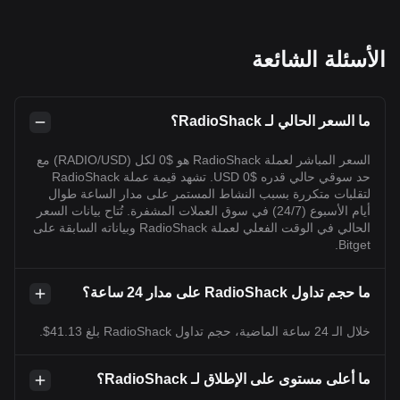
الأسئلة الشائعة
ما السعر الحالي لـ RadioShack؟
السعر المباشر لعملة RadioShack هو $0 لكل (RADIO/USD) مع
حد سوقي حالي قدره $0 USD. تشهد قيمة عملة RadioShack
لتقلبات متكررة بسبب النشاط المستمر على مدار الساعة طوال
أيام الأسبوع (24/7) في سوق العملات المشفرة. تُتاح بيانات السعر
الحالي في الوقت الفعلي لعملة RadioShack وبياناته السابقة على
Bitget.
ما حجم تداول RadioShack على مدار 24 ساعة؟
خلال الـ 24 ساعة الماضية، حجم تداول RadioShack بلغ 41.13$.
ما أعلى مستوى على الإطلاق لـ RadioShack؟