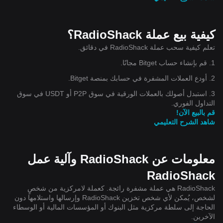
كيفية بيع عملة RadioShack؟
تعلم كيفية سحب عملة RadioShack في دقائق.
1. قم بإنشاء حساب Bitget مجانًا.
2. أودع العملات المشفرة في حسابك بمنصة Bitget.
3. استبدل أصولك بالعملات الورقية في سوق P2P أو USDT في سوق
التداول الفوري.
قم بالبيع الآن!
شاهد الشرح التعليمي
معلومات عن RadioShack وآلية عمل
RadioShack
RadioShack هي عملة مشفرة رائجة. كعملة لامركزية من شخصٍ
لشخص، يُمكن لأي شخص تخزين RadioShack وإرسالها واستلامها دون
الحاجة إلى سلطة مركزية مثل البنوك أو المؤسسات المالية أو الوسطاء
الآخرين.