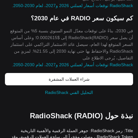
RadioShack توقعات أسعار لعملتي 2026 و2027، لعام 2030-2050
.
كم سيكون سعر RADIO في عام 2030؟
في 2030، بناءً على توقعات معدّل النمو السنوي بنسبة 5% من المتوقع
أن يصل سعر RadioShack(RADIO) إلى $0.0002615؛ وعلى أساس
السعر المتوقع لهذا العام، سيصل عائد الاستثمار التراكمي على استثمار
RadioShack والاحتفاظ بها حتى نهاية 2030 إلى 21.55%. لمزيدٍ من
التفاصيل، يُرجى الاطلاع على
RadioShack توقعات أسعار لعملتي 2026 و2027، لعام 2030-2050
.
شراء العملات المشفرة
التحليل الفني RadioShack
نبذة حول RadioShack (RADIO)
Title: رمز RadioShack: جوهر العملة الرقمية والأهمية التاريخية
RadioShack Token ، وصلت مؤخراً إلى ساحة العملات الرقمية، وقد