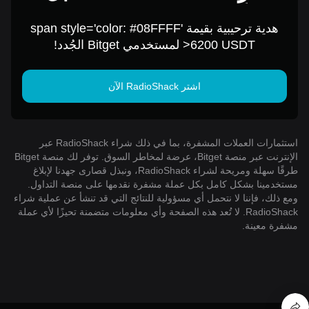
USD
هدية ترحيبية بقيمة span style='color: #08FFFF'
>6200 USDT لمستخدمي Bitget الجُدد!
اشتر RadioShack الآن
استثمارات العملات المشفرة، بما في ذلك شراء RadioShack عبر
الإنترنت عبر منصة Bitget، عرضة لمخاطر السوق. توفر لك منصة Bitget
طرقًا سهلة ومريحة لشراء RadioShack، ونبذل قصارى جهدنا لإبلاغ
مستخدمينا بشكل كامل بكل عملة مشفرة نقدمها على منصة التداول.
ومع ذلك، فإننا لا نتحمل أي مسؤولية للنتائج التي قد تنشأ عن عملية شراء
RadioShack. لا تُعد هذه الصفحة وأي معلومات متضمنة تحيزًا لأي عملة
مشفرة معينة.