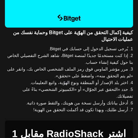
كيفية إكمال التحقق من الهوّية على Bitget وحماية نفسك من
عمليات الاحتيال
1
.
يُرجى تسجيل الدخول إلى حسابك في Bitget.
2
.
إذا كنت مستخدمًا جديدًا لمنصة Bitget، شاهد الشرح التفصيلي الخاص
بنا حول كيفية إنشاء حساب.
3
.
مرر مؤشر الماوس فوق رمز الملف الشخصي الخاص بك، وانقر على
«لم يتم التحقق منه»، واضغط على «تحقق».
4
.
اختر بلد الإصدار أو المنطقة ونوع الهوّية، واتبع التعليمات.
5
.
حدد «التحقق عبر الجوّال» أو «الكمبيوتر الشخصي» بناءً على
تفضيلاتك.
6
.
أدخل بياناتك وأرسل نسخة من هويتك، والتقط صورة ذاتية.
7
.
أرسل طلبك، وبهذا تكون قد أكملت التحقق من الهوية!
اشترِ RadioShack مقابل 1