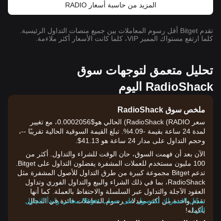
المزيد من حاسبة أسعار RADIO
تقدم Bitget أقل رسوم المعاملات بين جميع منصات التداول الرئيسية.
كلما ارتفع مستواك المميز VIP، كلما كانت الأسعار أكثر ملاءمة.
تحليل متعمق لتوجهات سوق
RadioShack اليوم
ملخص سوق RadioShack
سعر RadioShack (RADIO) الحالي هو$0.0002056، مع تغيير
لمدة 24 ساعة بقيمة -4.09%. تبلغ القيمة السوقية الحالية تقريبًا --،
وحجم التداول على مدار 24 ساعة هو 41.13$.
الآن بعد أن فهمت السوق، حان الوقت للشراء والتداول. أكثر من
100 مليون مستخدم للعملات المشفرة يفضلون التداول على Bitget.
تدعم Bitget مجموعة كبيرة من طرق التداول للأصول المشفرة مثل
RadioShack، بما في ذلك الشراء والبيع والتداول الفوري وتداول
العقود الآجلة والتداول عبر السلسلة والاحتفاظ بالعملة. كما أنها
تقدم واحدة من أكثر معدلات رسوم المعاملات فائدة في المجال
سجّل الاشتراك للحصول على حساب Bitget مجاني وابدأ التداول
الآن!
بأكمله!