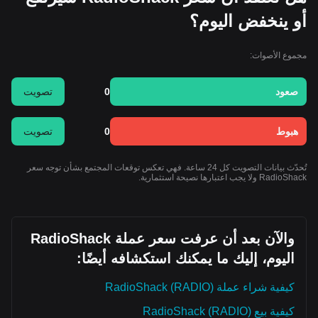
أو ينخفض اليوم؟
مجموع الأصوات:
صعود
0
تصويت
هبوط
0
تصويت
تُحدّث بيانات التصويت كل 24 ساعة. فهي تعكس توقعات المجتمع بشأن توجه سعر
RadioShack ولا يجب اعتبارها نصيحة استثمارية.
والآن بعد أن عرفت سعر عملة RadioShack
اليوم، إليك ما يمكنك استكشافه أيضًا:
كيفية شراء عملة RadioShack (RADIO)
كيفية بيع RadioShack (RADIO)