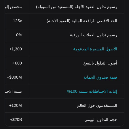
السهولة
رسوم تداول العقود الآجلة (المستفيد من السيولة)
تنخفض إلى 0.02%
للحصول على رمز RadioShack، كل ما عليك فعله هو فتح حساب على
منصة التداول وشراء الرموز. لا تحتاج إلى القلق حول أي إجراءات معقدة
أو متطلبات صارمة للتحقق.
الحد الأقصى للرافعة المالية (العقود الآجلة)
125x
في الختام، يقدم رمز RadioShack فرصة رائعة لأولئك الذين يتطلعون
إلى استثمار في العملات الرقمية. بجمع التكنولوجيا الحديثة مع الثقة
رسوم تداول العملات الورقية
0%
المكتسبة من خلال السنوات العديدة في الأعمال التجارية، RadioShack
Token هو إضافة مثيرة لإثارة الاهتمام في عالم العملات المشفرة.
الأصول المشفرة المدعومة
1,300+
أصول التداول بالنسخ
600+
قيمة صندوق الحماية
$300M+
إثبات الاحتياطيات بنسبة 100%
نسبة الاحتياطي > 100% (تم التحقق منها بنظ
المستخدمون حول العالم
120M+
حجم التداول اليومي
$20B+