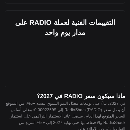
التقييمات الفنية لعملة RADIO على
مدار يوم واحد
ماذا سيكون سعر RADIO في 2027؟
في 2027، بناءً على توقعات معدّل النمو السنوي بنسبة +5%، من المتوقع
أن يصل سعر RadioShack(RADIO) إلى $0.0002259؛ وعلى أساس
السعر المتوقع لهذا العام، سيصل عائد الاستثمار التراكمي على استثمار
RadioShack والاحتفاظ بها حتى نهاية 2027 إلى +5%. لمزيدٍ من
التفاصيل، يُرجى الاطلاع على