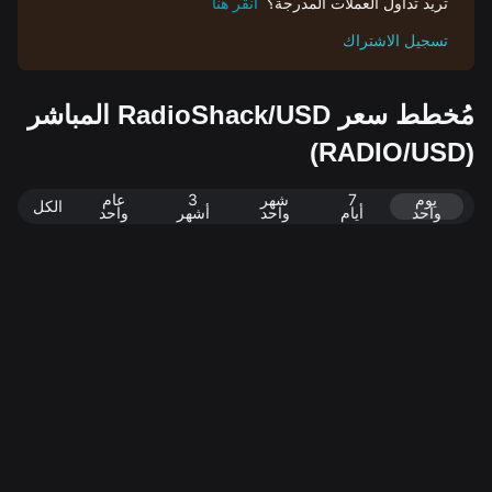
تريد تداول العملات المدرجة؟
انقر هنا
تسجيل الاشتراك
مُخطط سعر RadioShack/USD المباشر
(RADIO/USD)
يوم
7
شهر
3
عام
الكل
واحد
أيام
واحد
أشهر
واحد