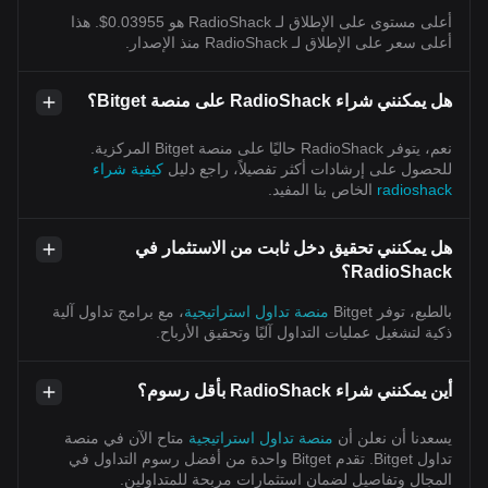
أعلى مستوى على الإطلاق لـ RadioShack هو 0.03955$. هذا
أعلى سعر على الإطلاق لـ RadioShack منذ الإصدار.
هل يمكنني شراء RadioShack على منصة Bitget؟
نعم، يتوفر RadioShack حاليًا على منصة Bitget المركزية.
للحصول على إرشادات أكثر تفصيلاً، راجع دليل
كيفية شراء
radioshack
الخاص بنا المفيد.
هل يمكنني تحقيق دخل ثابت من الاستثمار في
RadioShack؟
بالطبع، توفر Bitget
منصة تداول استراتيجية
، مع برامج تداول آلية
ذكية لتشغيل عمليات التداول آليًا وتحقيق الأرباح.
أين يمكنني شراء RadioShack بأقل رسوم؟
يسعدنا أن نعلن أن
منصة تداول استراتيجية
متاح الآن في منصة
تداول Bitget. تقدم Bitget واحدة من أفضل رسوم التداول في
المجال وتفاصيل لضمان استثمارات مربحة للمتداولين.