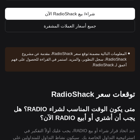
شراء/ بيع RadioShack الآن
جميع أسعار العملات المشفرة
المعلومات التالية مضمنة:
توقع سعر RadioShack، مقدمة عن مشروع
RadioShack، سجل التطوير، والمزيد. استمر في القراءة للحصول على فهم
أعمق لـ RadioShack.
توقعات سعر RadioShack
متى يكون الوقت المناسب لشراء RADIO؟ هل
يجب أن أشتري أو أبيع RADIO الآن؟
عند اتخاذ قرار شراء أو بيع RADIO، يجب عليك أولاً التفكير في
استراتيجية التداول الخاصة بك. سيكون نشاط التداول للمتداولين على