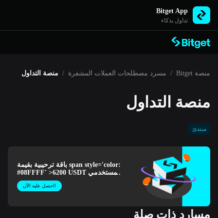
Bitget App
تداول بذكاء
منصة Bitget
/
مسرد مصطلحات العملات المشفرة
/
منصة التداول
منصة التداول
مبتدئ
باقة ترحيبية بقيمة span style='color:
#08FFFF' >6200 USDT لمستخدمي
Bitget الجُدد!
احصل عليه الآن!
مسارد ذات صلة