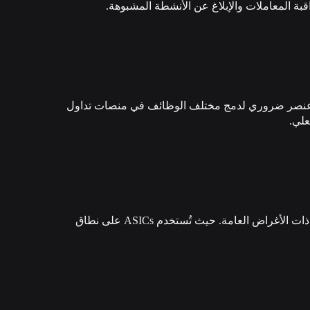
ة المعاملات والإبلاغ عن الأنشطة المشبوهة.
الاتصال، وهي عنصر ضروري لدمج مختلف الوظائف في منصات تداول
علي.
يُشير مصطلح الدائرة المتكاملة الخاصة بالتطبيق (ASIC) إلى نوع من الرقائق الدقيقة المصممة لاستخدام مُحدد بدلًا من التطبيقات ذات الأغراض العامة. حيث تُستخدم ASICs على نطاق