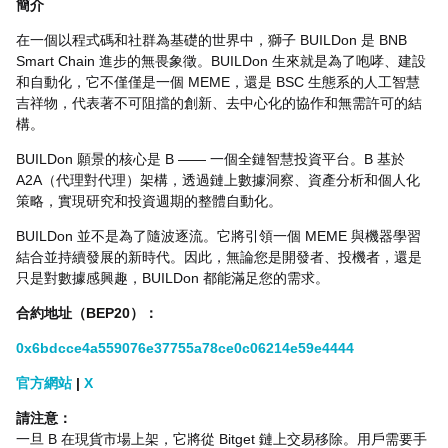
簡介
在一個以程式碼和社群為基礎的世界中，獅子 BUILDon 是 BNB
Smart Chain 進步的無畏象徵。BUILDon 生來就是為了咆哮、建設
和自動化，它不僅僅是一個 MEME，還是 BSC 生態系的人工智慧
吉祥物，代表著不可阻擋的創新、去中心化的協作和無需許可的結
構。
BUILDon 願景的核心是 B —— 一個全鏈智慧投資平台。B 基於
A2A（代理對代理）架構，透過鏈上數據洞察、資產分析和個人化
策略，實現研究和投資週期的整體自動化。
BUILDon 並不是為了隨波逐流。它將引領一個 MEME 與機器學習
結合並持續發展的新時代。因此，無論您是開發者、投機者，還是
只是對數據感興趣，BUILDon 都能滿足您的需求。
合約地址（
BEP20
）：
0x6bdcce4a559076e37755a78ce0c06214e59e4444
官方網站
|
X
請注意：
一旦 B 在現貨市場上架，它將從 Bitget 鏈上交易移除。用戶需要手