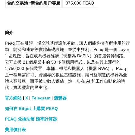
合約交易池 *新合約用戶專屬
375,000 PEAQ
簡介
Peaq 正在引領一場全球基礎設施革命，讓人們能夠擁有所使用的行
動、能源和連結等實體基礎設施，並從中獲利。Peaq 是一個 Layer
1 區塊鏈，旨在成為機器經濟（現稱為 DePIN）的首選骨幹網路。
它可支援 21 個產業中的 50 多個應用程式，以及在其上運行的
1,750,000 多個裝置、車輛、機器和機器人（機器 RWA）。Peaq
是一種無需許可、跨國界的數位基礎設施，讓日益演進的機器為全
體人類服務，而不被少數人獨佔，進一步在 AI 和工作自動化的時
代，實現豐富的民主化。
官方網站
|
X
|
Telegram
|
瀏覽器
如何在 Bitget 上購買 PEAQ
PEAQ 兌換法幣 匯率計算器
費用價目表