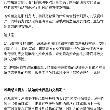
代幣用於交割，否則系統將取消該筆交易，同時解凍買方的資金，
並將賣方凍結的保證金賠付給買方作為補償。
若幣種交割順利完成，相對應數量的代幣將會新增到買方的現貨帳
戶，同時買方的鎖定資金將會在扣除手續費之後用於付款，並新增
到賣方的現貨帳戶。
請注意：
1）到達交割時間後，系統會依照訂單成交時間依序執行交割。交割
預計在 1 小時內完成，建議賣方在交割時間開始的 30 分鐘內不要
進行相對應交割幣種的資金操作，避免因為資金無法扣除而導致交
割失敗的風險。
2）若您同時有買單和賣單，請確保交割時您的現貨帳戶具備所有賣
單所需數量的幣種，數量不足的訂單將按照「保證金賠付」處理。
若我想當賣方，該如何進行盤前交易呢？
作為賣方，您需要使用現貨帳戶裡的 USDT 來支付保證金。您可以
透過【發布訂單】，把新代幣按照預期的價格在訂單市場中掛出，
也可以直接在訂單市場找到求購的訂單，以對方的求購價格立即出