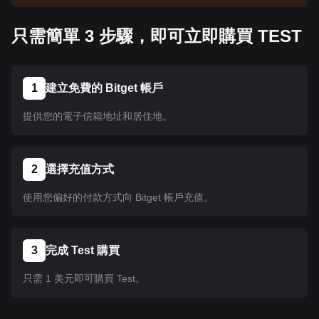
告以了解上架資訊。幣種在 Bitget 上架後即可按照
教學指示購買。所有已在 Bitget 上架的幣種均可採
只需簡單 3 步驟，即可立即購買 TEST
用相同的操作流程。
1
建立免費的 Bitget 帳戶
提供您的電子信箱地址和居住地。
2
選擇充值方式
使用您偏好的付款方式向 Bitget 帳戶充值。
3
完成 Test 購買
只需 1 美元即可購買 Test。