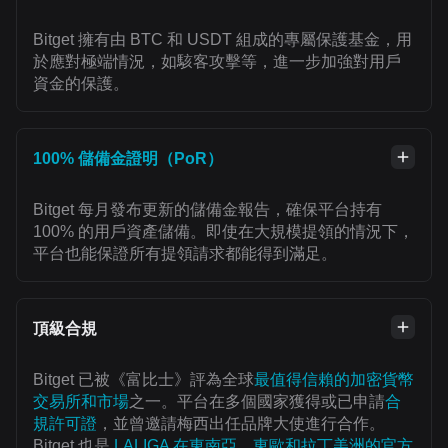
Bitget 擁有由 BTC 和 USDT 組成的專屬保護基金，用
於應對極端情況，如駭客攻擊等，進一步加強對用戶
資金的保護。
100% 儲備金證明（PoR）
Bitget 每月發布更新的儲備金報告，確保平台持有
100% 的用戶資產儲備。即使在大規模提領的情況下，
平台也能保證所有提領請求都能得到滿足。
頂級合規
Bitget 已被《富比士》評為全球
最值得信賴的加密貨幣
交易所和市場
之一。平台在多個國家獲得或已申請
合
規許可證
，並曾邀請梅西出任品牌大使進行合作。
Bitget 也是
LALIGA 在東南亞、東歐和拉丁美洲的官方