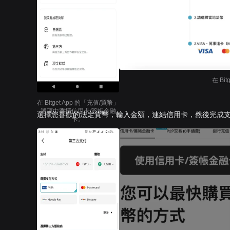
在 B
在 Bitget App 的「充值/買幣」
選項中選擇信用卡/簽帳金融
選擇您喜歡的法定貨幣，輸入金額，連結信用卡，然後完成
卡。