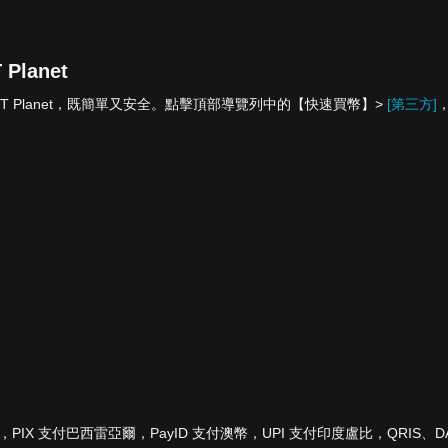
Planet
餘額兌換為 BOT Planet，既簡單又安全。點擊頂部導覽列中的【快速買幣】>
[第三方]
歐元，PIX 支付巴西雷亞爾，PayID 支付澳幣，UPI 支付印度盧比，QRIS、D