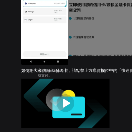
如使用大來信用卡/發現卡，請點擊上方導覽欄位中的「快速
添加新卡，在 Bitget App 上完
成支付。