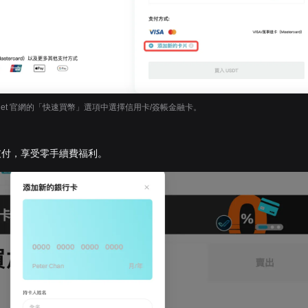
itget 官網的「快速買幣」選項中選擇信用卡/簽帳金融卡。
支付，享受零手續費福利。