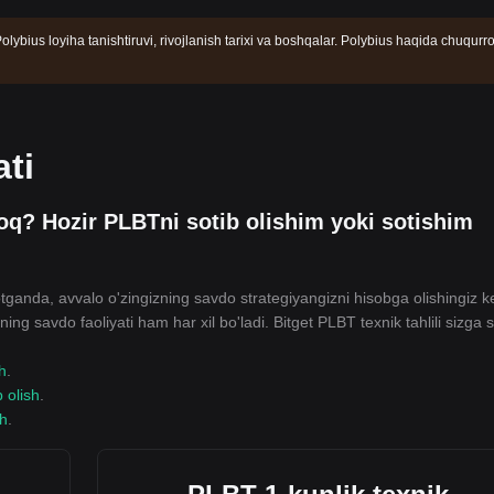
olybius loyiha tanishtiruvi, rivojlanish tarixi va boshqalar. Polybius haqida chuqurr
ti
oq? Hozir PLBTni sotib olishim yoki sotishim
otganda, avvalo o'zingizning savdo strategiyangizni hisobga olishingiz k
ing savdo faoliyati ham har xil bo'ladi. Bitget PLBT texnik tahlili sizga
sh
.
b olish
.
sh
.