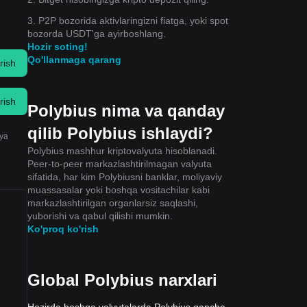
3. P2P bozorida aktivlaringizni fiatga, yoki spot
bozorda USDT'ga ayirboshlang.
Hozir soting!
Qo'llanmaga qarang
rish
rish
Polybius nima va qanday
qilib Polybius ishlaydi?
iya
Polybius mashhur kriptovalyuta hisoblanadi.
Peer-to-peer markazlashtirilmagan valyuta
sifatida, har kim Polybiusni banklar, moliyaviy
muassasalar yoki boshqa vositachilar kabi
markazlashtirilgan organlarsiz saqlashi,
yuborishi va qabul qilishi mumkin.
Ko'proq ko'rish
Global Polybius narxlari
Hozirda boshqa valyutalarda Polybius qancha