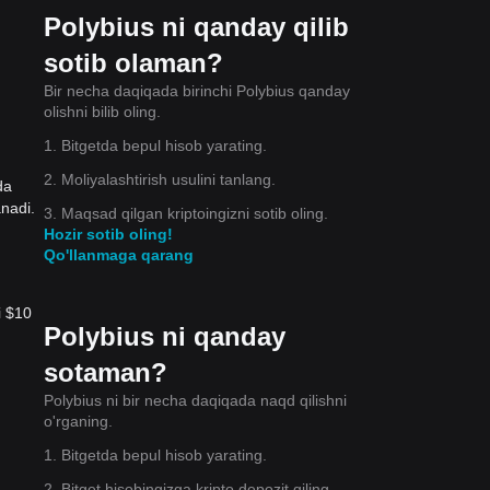
Polybius ni qanday qilib
sotib olaman?
Bir necha daqiqada birinchi Polybius qanday
olishni bilib oling.
1. Bitgetda bepul hisob yarating.
2. Moliyalashtirish usulini tanlang.
da
nadi.
3. Maqsad qilgan kriptoingizni sotib oling.
Hozir sotib oling!
Qo'llanmaga qarang
i $10
Polybius ni qanday
sotaman?
Polybius ni bir necha daqiqada naqd qilishni
o'rganing.
1. Bitgetda bepul hisob yarating.
2. Bitget hisobingizga kripto depozit qiling.