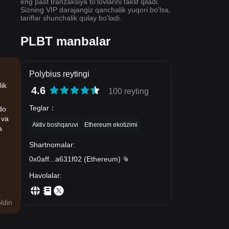
eng past tranzaksiya to'lovlarini taklif qiladi.
Sizning VIP darajangiz qanchalik yuqori bo'lsa,
tariflar shunchalik qulay bo'ladi.
PLBT manbalar
Polybius reytingi
lik
4.6
100 reyting
Teglar
：
do
 va
Aktiv boshqaruvi
Ethereum ekotizimi
a
Shartnomalar
:
0x0aff
...
a631f02
(
Ethereum
)
Havolalar
:
.
ldin