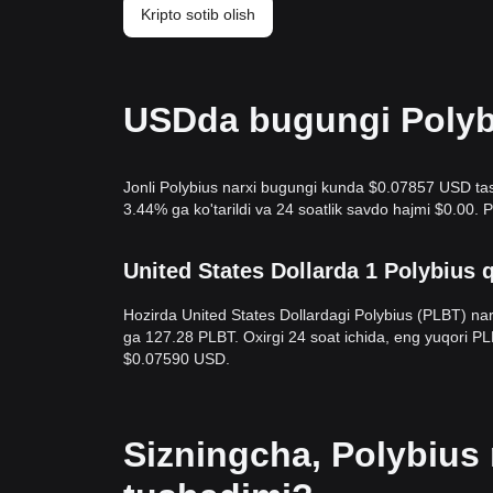
Kripto sotib olish
USDda bugungi Polybi
Jonli Polybius narxi bugungi kunda $0.07857 USD tashk
3.44% ga ko'tarildi va 24 soatlik savdo hajmi $0.00.
United States Dollarda 1 Polybius 
Hozirda United States Dollardagi Polybius (PLBT) na
ga 127.28 PLBT. Oxirgi 24 soat ichida, eng yuqori 
$0.07590 USD.
Sizningcha, Polybius