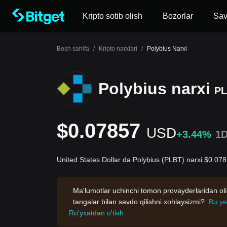
Kripto sotib olish
Bozorlar
Sa
Bosh sahifa
/
Kripto narxlari
/
Polybius Narxi
Polybius narxi
P
$0.07857
USD
+3.44%
1
United States Dollar da Polybius (PLBT) narxi $0.07
Ma'lumotlar uchinchi tomon provayderlaridan oli
tangalar bilan savdo qilishni xohlaysizmi?
Bu ye
Ro'yxatdan o'tish