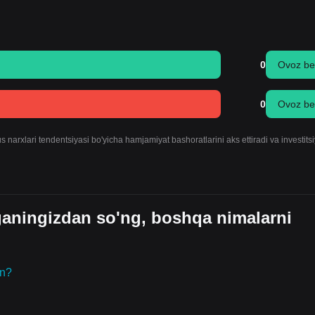
0
Ovoz be
0
Ovoz be
 narxlari tendentsiyasi bo'yicha hamjamiyat bashoratlarini aks ettiradi va investits
ganingizdan so'ng, boshqa nimalarni
in?