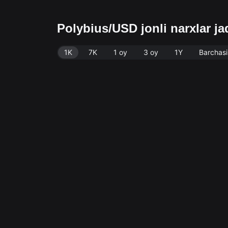
Polybius/USD jonli narxlar j
1K
7K
1 oy
3 oy
1Y
Barchasi