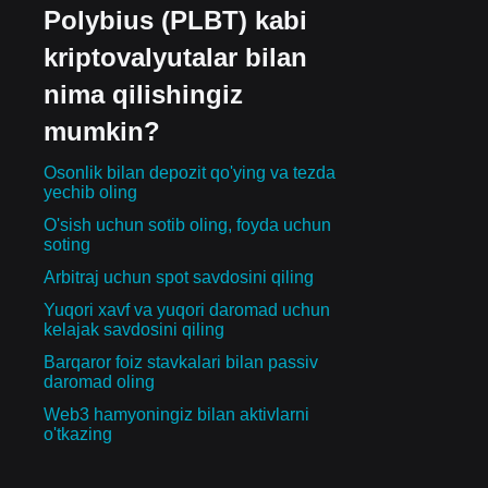
Polybius (PLBT) kabi
kriptovalyutalar bilan
nima qilishingiz
mumkin?
Osonlik bilan depozit qo'ying va tezda
yechib oling
O'sish uchun sotib oling, foyda uchun
soting
Arbitraj uchun spot savdosini qiling
Yuqori xavf va yuqori daromad uchun
kelajak savdosini qiling
Barqaror foiz stavkalari bilan passiv
daromad oling
Web3 hamyoningiz bilan aktivlarni
o'tkazing