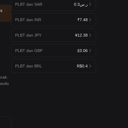
PLBT dan SAR
ر.س0.3
oq
PLBT dan INR
₹7.48
PLBT dan JPY
¥12.38
PLBT dan GBP
£0.06
PLBT dan BRL
R$0.4
erak.
 savdo