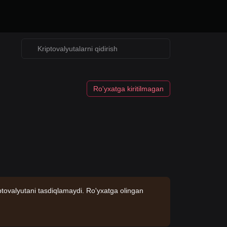
Ro'yxatga kiritilmagan
ptovalyutani tasdiqlamaydi. Ro'yxatga olingan