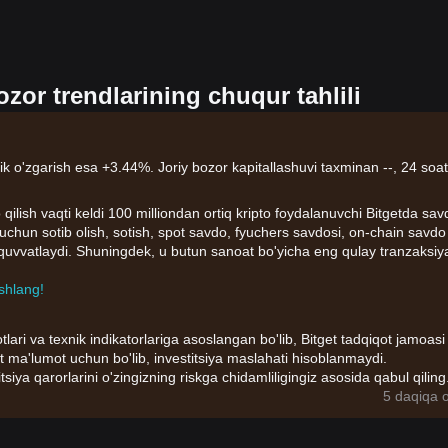
zor trendlarining chuqur tahlili
ik o'zgarish esa +3.44%. Joriy bozor kapitallashuvi taxminan --, 24 soat
 qilish vaqti keldi 100 milliondan ortiq kripto foydalanuvchi Bitgetda sav
lar uchun sotib olish, sotish, spot savdo, fyuchers savdosi, on-chain savdo
b-quvvatlaydi. Shuningdek, u butun sanoat bo'yicha eng qulay tranzaksiy
shlang!
tlari va texnik indikatorlariga asoslangan bo'lib, Bitget tadqiqot jamoasi
t ma'lumot uchun bo'lib, investitsiya maslahati hisoblanmaydi.
itsiya qarorlarini o'zingizning riskga chidamliligingiz asosida qabul qiling
5 daqiqa o