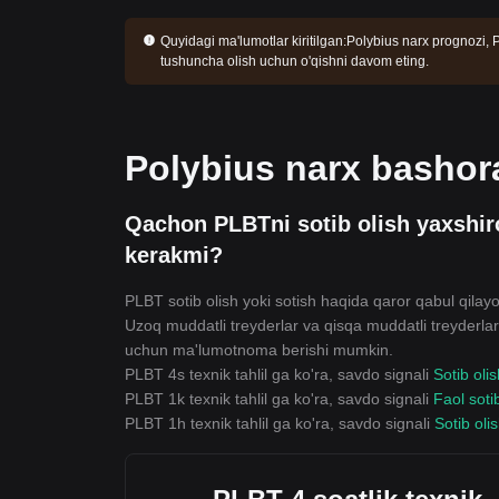
Quyidagi ma'lumotlar kiritilgan:
Polybius narx prognozi, P
tushuncha olish uchun o'qishni davom eting.
Polybius narx bashora
Qachon PLBTni sotib olish yaxshir
kerakmi?
PLBT sotib olish yoki sotish haqida qaror qabul qilay
Uzoq muddatli treyderlar va qisqa muddatli treyderlarn
uchun ma'lumotnoma berishi mumkin.
PLBT 4s texnik tahlil ga ko'ra, savdo signali
Sotib oli
PLBT 1k texnik tahlil ga ko'ra, savdo signali
Faol soti
PLBT 1h texnik tahlil ga ko'ra, savdo signali
Sotib oli