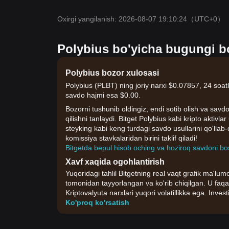
Oxirgi yangilanish: 2026-08-07 19:10:24
（UTC+0）
Polybius bo'yicha bugungi bo
Polybius bozor xulosasi
Polybius (PLBT) ning joriy narxi $0.07857, 24 soatl
savdo hajmi esa $0.00.
Bozorni tushunib oldingiz, endi sotib olish va savdo
qilishni tanlaydi. Bitget Polybius kabi kripto aktiv
steyking kabi keng turdagi savdo usullarini qo'lla
komissiya stavkalaridan birini taklif qiladi!
Bitgetda bepul hisob oching va hoziroq savdoni bo
Xavf xaqida ogohlantirish
Yuqoridagi tahlil Bitgetning real vaqt grafik ma'lumo
tomonidan tayyorlangan va ko'rib chiqilgan. U faqa
Kriptovalyuta narxlari yuqori volatillikka ega. Invest
Ko'proq ko'rsatish