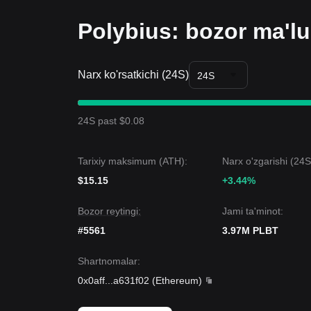
Polybius: bozor ma'lu
Narx ko'rsatkichi (24S)
24S
24S past $0.08
Tarixiy maksimum (ATH):
Narx o'zgarishi (24S
$15.15
+3.44%
Bozor reytingi:
Jami ta'minot:
#5561
3.97M PLBT
Shartnomalar
:
0x0aff
...
a631f02
(
Ethereum
)