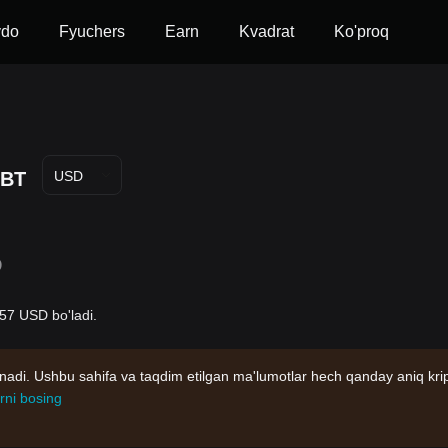
vdo
Fyuchers
Earn
Kvadrat
Ko'proq
LBT
USD
D
857 USD bo'ladi.
nadi. Ushbu sahifa va taqdim etilgan ma'lumotlar hech qanday aniq kri
rni bosing