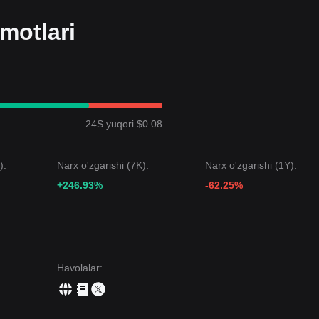
motlari
24S yuqori $0.08
):
Narx o'zgarishi (7K):
Narx o'zgarishi (1Y):
+246.93%
-62.25%
Havolalar
: