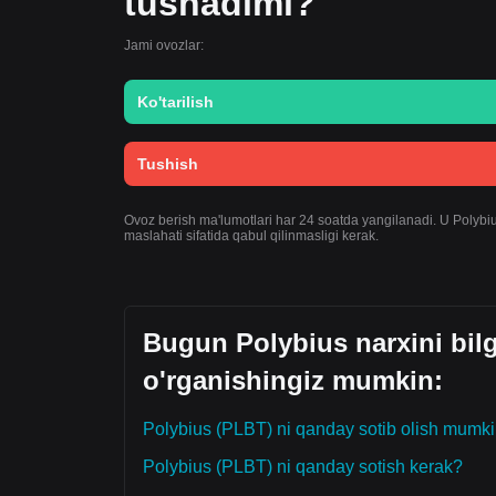
tushadimi?
Jami ovozlar:
Ko'tarilish
Tushish
Ovoz berish ma'lumotlari har 24 soatda yangilanadi. U Polybius
maslahati sifatida qabul qilinmasligi kerak.
Bugun Polybius narxini bil
o'rganishingiz mumkin:
Polybius (PLBT) ni qanday sotib olish mumk
Polybius (PLBT) ni qanday sotish kerak?