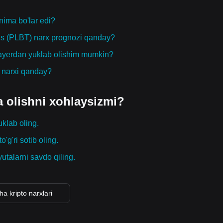
nima bo'lar edi?
ius (PLBT) narx prognozi qanday?
 qayerdan yuklab olishim mumkin?
g narxi qanday?
a olishni xohlaysizmi?
uklab oling.
o'g'ri sotib oling.
yutalarni savdo qiling.
ha kripto narxlari