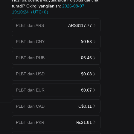
turadi? Oxirgi yangilanish:
2026-08-07
19:10:24（UTC+0）
PLBT dan ARS
ARS$117.77
PLBT dan CNY
¥0.53
PLBT dan RUB
₽6.46
PLBT dan USD
$0.08
PLBT dan EUR
€0.07
PLBT dan CAD
C$0.11
PLBT dan PKR
₨21.81