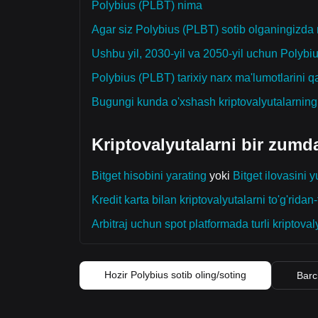
Polybius (PLBT) nima
Agar siz Polybius (PLBT) sotib olganingizda 
Ushbu yil, 2030-yil va 2050-yil uchun Polyb
Polybius (PLBT) tarixiy narx ma'lumotlarini
Bugungi kunda o'xshash kriptovalyutalarnin
Kriptovalyutalarni bir zumd
Bitget hisobini yarating
yoki
Bitget ilovasini y
Kredit karta bilan kriptovalyutalarni to'g'ridan-t
Arbitraj uchun spot platformada turli kriptoval
Hozir Polybius sotib oling/soting
Barc