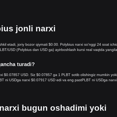
us jonli narxi
il etadi, joriy bozor qiymati $0.00. Polybius narxi so'nggi 24 soat ichi
 PLBT/USD (Polybius dan USD ga) ayirboshlash kursi real vaqtda yangila
qancha turadi?
rxi $0.07857 USD. Siz $0.07857 ga 1 PLBT sotib olishingiz mumkin yok
PLBT ni USDga narxi $0.07917 USD edi va eng pastPLBT ni USDga narxi
 narxi bugun oshadimi yoki