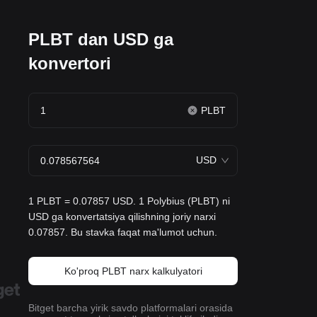
PLBT dan USD ga
konvertori
PLBT
USD
1 PLBT = 0.07857 USD. 1 Polybius (PLBT) ni
USD ga konvertatsiya qilishning joriy narxi
0.07857. Bu stavka faqat ma'lumot uchun.
Ko'proq PLBT narx kalkulyatori
Bitget barcha yirik savdo platformalari orasida