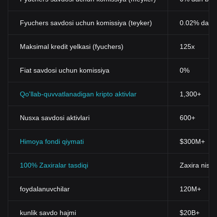
Fyuchers savdosi uchun komissiya (teyker)
0.02% dan 
Maksimal kredit yelkasi (fyuchers)
125x
Fiat savdosi uchun komissiya
0%
Qo'llab-quvvatlanadigan kripto aktivlar
1,300+
Nusxa savdosi aktivlari
600+
Himoya fondi qiymati
$300M+
100% Zaxiralar tasdiqi
Zaxira nisba
foydalanuvchilar
120M+
kunlik savdo hajmi
$20B+