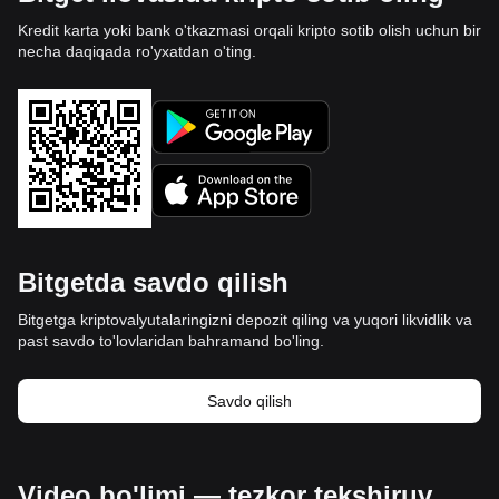
Kredit karta yoki bank o'tkazmasi orqali kripto sotib olish uchun bir
necha daqiqada ro'yxatdan o'ting.
Bitgetda savdo qilish
Bitgetga kriptovalyutalaringizni depozit qiling va yuqori likvidlik va
past savdo to'lovlaridan bahramand bo'ling.
Savdo qilish
Video bo'limi — tezkor tekshiruv,