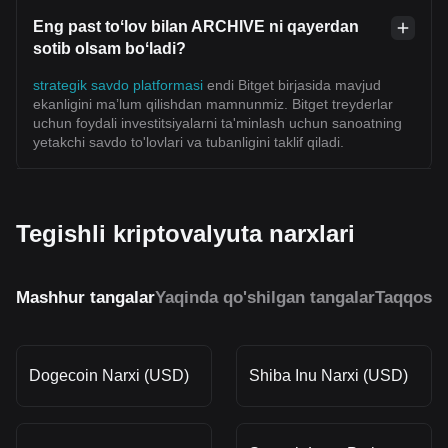
Eng past toʻlov bilan ARCHIVE ni qayerdan
sotib olsam boʻladi?
strategik savdo platformasi
endi Bitget birjasida mavjud
ekanligini ma’lum qilishdan mamnunmiz. Bitget treyderlar
uchun foydali investitsiyalarni ta'minlash uchun sanoatning
yetakchi savdo to'lovlari va tubanligini taklif qiladi.
Tegishli kriptovalyuta narxlari
Mashhur tangalar
Yaqinda qo'shilgan tangalar
Taqqosla
Dogecoin Narxi (USD)
Shiba Inu Narxi (USD)