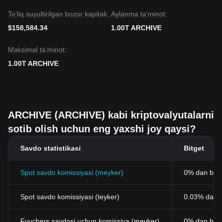
To’liq suyultirilgan bozor kapitali:
Aylanma ta'minot:
$158,584.34
1.00T ARCHIVE
Maksimal ta'minot:
1.00T ARCHIVE
ARCHIVE (ARCHIVE) kabi kriptovalyutalarni
sotib olish uchun eng yaxshi joy qaysi?
Savdo statistikasi
Bitget
Spot savdo komissiyasi (meyker)
0% dan bos
Spot savdo komissiyasi (teyker)
0.03% dan b
Fyuchers savdosi uchun komissiya (meyker)
0% dan bos