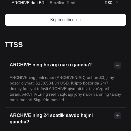
ARCHIVE dan BRL
Brazilian Real
R$0
Kripto sotib olish
TTSS
ARCHIVE ning hozirgi narxi qancha?
ARCHIVEning jonli narxi (ARCHIVE/USD) uchun $0, joriy
bozor qiymati $158,584.34 USD. Kripto bozorida 24/7
doimiy faoliyat tufayli ARCHIVE qiymati tez-tez o'zgarib
turadi. ARCHIVEning real vaqtdagi joriy narxi va uning tarixiy
maʼlumotlari Bitget’da mavjud.
ARCHIVE ning 24 soatlik savdo hajmi
qancha?