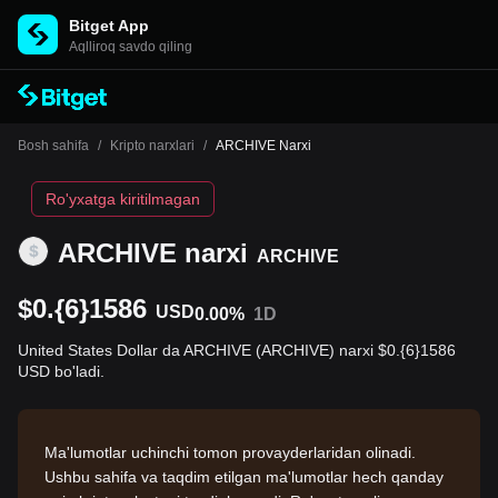
Bitget App
Aqlliroq savdo qiling
Bosh sahifa
/
Kripto narxlari
/
ARCHIVE Narxi
Ro'yxatga kiritilmagan
ARCHIVE narxi
ARCHIVE
$0.{6}1586
USD
0.00%
1D
United States Dollar da ARCHIVE (ARCHIVE) narxi $0.{6}1586
USD bo'ladi.
Ma'lumotlar uchinchi tomon provayderlaridan olinadi.
Ushbu sahifa va taqdim etilgan ma'lumotlar hech qanday