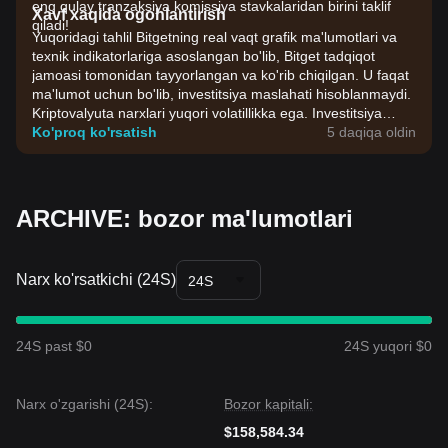
eng qulay tranzaksiya komissiya stavkalaridan birini taklif
Xavf xaqida ogohlantirish
qiladi!
Yuqoridagi tahlil Bitgetning real vaqt grafik ma'lumotlari va
texnik indikatorlariga asoslangan bo'lib, Bitget tadqiqot
jamoasi tomonidan tayyorlangan va ko'rib chiqilgan. U faqat
ma'lumot uchun bo'lib, investitsiya maslahati hisoblanmaydi.
Kriptovalyuta narxlari yuqori volatillikka ega. Investitsiya
qarorlarini o'zingizning riskga chidamliligingiz asosida qabul
Ko'proq ko'rsatish
5 daqiqa oldin
qiling.
ARCHIVE: bozor ma'lumotlari
Narx ko'rsatkichi (24S)
24S
24S past $0
24S yuqori $0
Narx o'zgarishi (24S):
Bozor kapitali:
$158,584.34