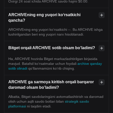
Oxirgi 24 soat ichida ARCHIVE savdo hajmi $0.00.
ARCHIVEning eng yuqori koʻrsatkichi
qancha?
ARCHIVEning eng yuqori ko‘rsatkichi --. Bu ARCHIVE ishga
tushirilgandan beri eng yuqori narx hisoblanadi.
Bitget orqali ARCHIVE sotib olsam bo'ladimi?
Ha, ARCHIVE hozirda Bitget markazlashtirilgan birjasida
mavjud. Batafsil koʻrsatmalar uchun foydali
archive qanday
sotib olinadi
qoʻllanmamizni koʻrib chiqing.
ARCHIVE ga sarmoya kiritish orqali barqaror
daromad olsam bo'ladimi?
Albatta, Bitget savdolaringizni avtomatlashtirish va daromad
olish uchun aqlli savdo botlari bilan
strategik savdo
platformasi
ni taqdim etadi.