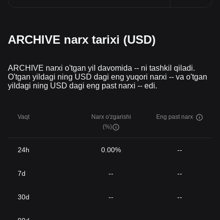
ARCHIVE narx tarixi (USD)
ARCHIVE narxi o'tgan yil davomida -- ni tashkil qiladi.
O'tgan yildagi ning USD dagi eng yuqori narxi -- va o'tgan
yildagi ning USD dagi eng past narxi -- edi.
Vaqt
Narx o'zgarishi
Eng past narx
(%)
24h
0.00%
--
7d
--
--
30d
--
--