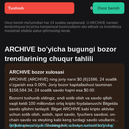
Tushish
0
Ovoz berish
Ovoz berish ma'lumotlari har 24 soatda yangilanadi. U ARCHIVE narxlari
tendentsiyasi bo'yicha hamjamiyat bashoratlarini aks ettiradi va investitsiya
maslahati sifatida qabul qilinmasligi kerak.
ARCHIVE bo'yicha bugungi bozor
trendlarining chuqur tahlili
ARCHIVE bozor xulosasi
ARCHIVE (ARCHIVE) ning joriy narxi $0.{6}1586, 24 soatlik
o'zgarish esa 0.00%. Joriy bozor kapitallashuvi taxminan
$158,584.34, 24 soatlik savdo hajmi esa $0.00.
Bozorni tushunib oldingiz, endi sotib olish va savdo qilish
vaqti keldi 100 milliondan ortiq kripto foydalanuvchi Bitgetda
savdo qilishni tanlaydi. Bitget ARCHIVE kabi kripto aktivlar
uchun sotib olish, sotish, spot savdo, fyuchers savdosi, on-
chain savdo va steyking kabi keng turdagi savdo usullarini
qo'llab-quvvatlaydi. Shuningdek, u butun sanoat bo'yicha
Bitgetda bepul hisob oching va hoziroq savdoni boshlang!