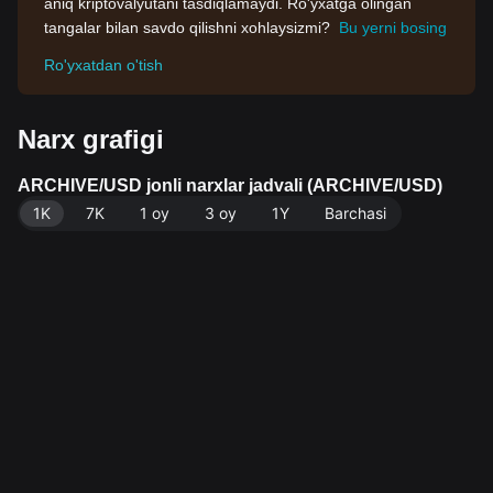
aniq kriptovalyutani tasdiqlamaydi. Ro'yxatga olingan
tangalar bilan savdo qilishni xohlaysizmi?
Bu yerni bosing
Ro'yxatdan o'tish
Narx grafigi
ARCHIVE/USD jonli narxlar jadvali (ARCHIVE/USD)
1K
7K
1 oy
3 oy
1Y
Barchasi