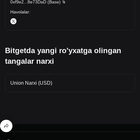
0xf9e2
...
8e73DaD
(
Base
)
Havolalar
:
Bitgetda yangi ro'yxatga olingan
tangalar narxi
Union Narxi (USD)