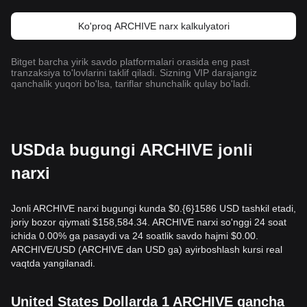
Ko'proq ARCHIVE narx kalkulyatori
Bitget barcha yirik savdo platformalari orasida eng past
tranzaksiya to'lovlarini taklif qiladi. Sizning VIP darajangiz
qanchalik yuqori bo'lsa, tariflar shunchalik qulay bo'ladi.
USDda bugungi ARCHIVE jonli
narxi
Jonli ARCHIVE narxi bugungi kunda $0.{​6}1586 USD tashkil etadi,
joriy bozor qiymati $158,584.34. ARCHIVE narxi so'nggi 24 soat
ichida 0.00% ga pasaydi va 24 soatlik savdo hajmi $0.00.
ARCHIVE/USD (ARCHIVE dan USD ga) ayirboshlash kursi real
vaqtda yangilanadi.
United States Dollarda 1 ARCHIVE qancha