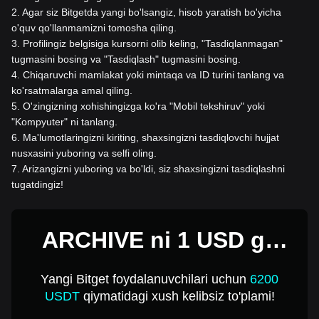
2
.
Agar siz Bitgetda yangi bo'lsangiz, hisob yaratish bo'yicha
o'quv qo'llanmamizni tomosha qiling.
3
.
Profilingiz belgisiga kursorni olib keling, "Tasdiqlanmagan"
tugmasini bosing va "Tasdiqlash" tugmasini bosing.
4
.
Chiqaruvchi mamlakat yoki mintaqa va ID turini tanlang va
ko'rsatmalarga amal qiling.
5
.
O'zingizning xohishingizga ko'ra "Mobil tekshiruv" yoki
"Kompyuter" ni tanlang.
6
.
Ma'lumotlaringizni kiriting, shaxsingizni tasdiqlovchi hujjat
nusxasini yuboring va selfi oling.
7
.
Arizangizni yuboring va bo'ldi, siz shaxsingizni tasdiqlashni
tugatdingiz!
ARCHIVE ni 1 USD ga
sotib oling
Yangi Bitget foydalanuvchilari uchun
6200
USDT
qiymatidagi xush kelibsiz to'plami!