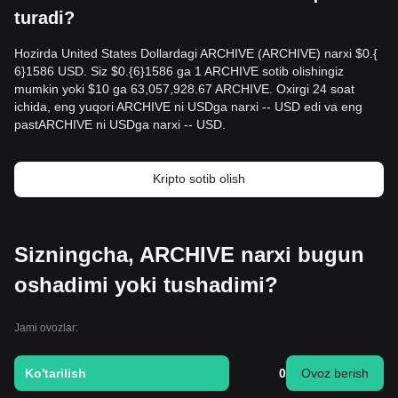
turadi?
Hozirda United States Dollardagi ARCHIVE (ARCHIVE) narxi $0.{​
6}1586 USD. Siz $0.{​6}1586 ga 1 ARCHIVE sotib olishingiz
mumkin yoki $10 ga 63,057,928.67 ARCHIVE. Oxirgi 24 soat
ichida, eng yuqori ARCHIVE ni USDga narxi -- USD edi va eng
pastARCHIVE ni USDga narxi -- USD.
Kripto sotib olish
Sizningcha, ARCHIVE narxi bugun
oshadimi yoki tushadimi?
Jami ovozlar:
Ko'tarilish
0
Ovoz berish