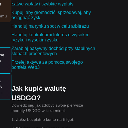
Łatwe wpłaty i szybkie wypłaty
z
Kupuj, aby gromadzić, sprzedawaj, aby
temu
osiągnąć zysk
Handluj na rynku spot w celu arbitrażu
na w
Handluj kontraktami futures o wysokim
ryzyku i wysokim zysku
Zarabiaj pasywny dochód przy stabilnych
stopach procentowych
 są
e
ty.
Przelej aktywa za pomocą swojego
portfela Web3
w
0%
Jak kupić walutę
USDGO?
Dowiedz się, jak zdobyć swoje pierwsze
monety USDGO w kilka minut.
1. Załóż bezpłatne konto na Bitget.