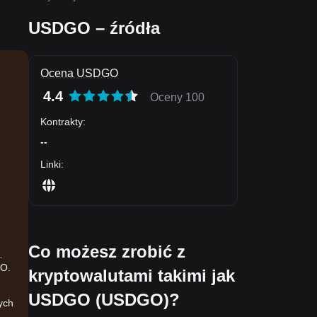
USDGO – źródła
Ocena USDGO
4.4
Oceny 100
Kontrakty
:
--
Linki
:
Co możesz zrobić z
GO.
kryptowalutami takimi jak
USDGO (USDGO)?
ych