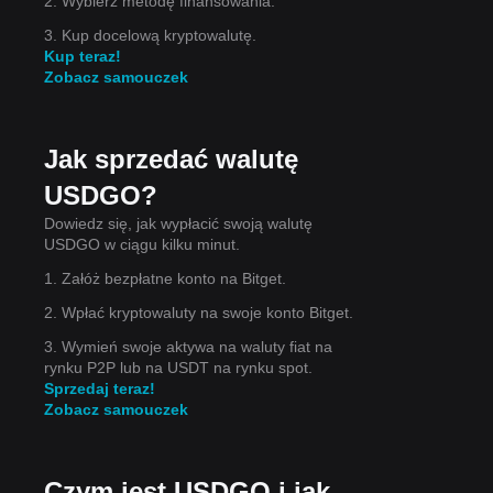
2. Wybierz metodę finansowania.
3. Kup docelową kryptowalutę.
Kup teraz!
Zobacz samouczek
Jak sprzedać walutę
leń
USDGO?
.
Dowiedz się, jak wypłacić swoją walutę
USDGO w ciągu kilku minut.
1. Załóż bezpłatne konto na Bitget.
2. Wpłać kryptowaluty na swoje konto Bitget.
3. Wymień swoje aktywa na waluty fiat na
rynku P2P lub na USDT na rynku spot.
Sprzedaj teraz!
Zobacz samouczek
Czym jest USDGO i jak