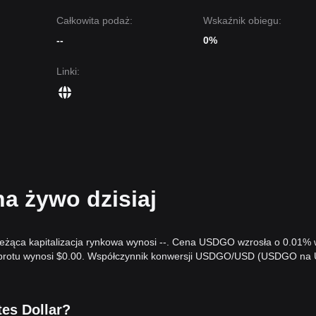
Całkowita podaż:
Wskaźnik obiegu:
--
0%
Linki
:
 żywo dzisiaj
ieżąca kapitalizacja rynkowa wynosi --. Cena USDGO wzrosła o 0.01%
 obrotu wynosi $0.00. Współczynnik konwersji USDGO/USD (USDGO na
tes Dollar?