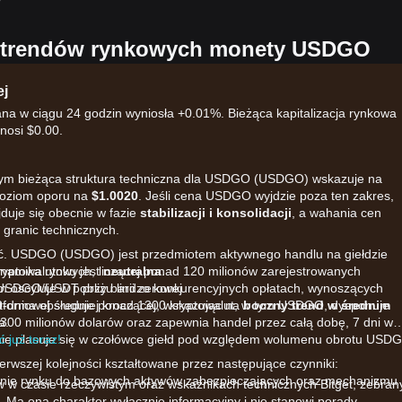
h trendów rynkowych monety USDGO
ej
 w ciągu 24 godzin wyniosła +0.01%. Bieżąca kapitalizacja rynkowa
nosi $0.00.
stym bieżąca struktura techniczna dla USDGO (USDGO) wskazuje na
poziom oporu na
$1.0020
. Jeśli cena USDGO wyjdzie poza ten zakres,
duje się obecnie w fazie
stabilizacji i konsolidacji
, a wahania cen
 granic technicznych.
ać. USDGO (USDGO) jest przedmiotem aktywnego handlu na giełdzie
 kryptowalutowych, liczącej ponad 120 milionów zarejestrowanych
ynamika rynku jest
neutralna
.
ry USDGO/USDT przy bardzo konkurencyjnych opłatach, wynoszących
m oscyluje w pobliżu linii zerowej.
atforma obsługuje ponad 1300 kryptowalut, w tym USDGO, dysponuje
-dniowej średniej kroczącej, wskazując na
boczny trend w średnim
300 milionów dolarów oraz zapewnia handel przez całą dobę, 7 dni w
a.
ennie plasuje się w czołówce giełd pod względem wolumenu obrotu USD
 już teraz!
wszej kolejności kształtowane przez następujące czynniki:
nie rynku do bazowych aktywów zabezpieczających oraz mechanizmu
w w czasie rzeczywistym oraz wskaźnikach technicznych Bitget, zebran
 Ma ona charakter wyłącznie informacyjny i nie stanowi porady