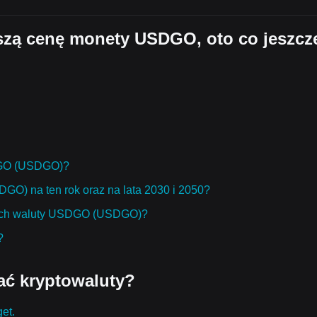
ejszą cenę monety USDGO, oto co jeszcz
SDGO (USDGO)?
GO) na ten rok oraz na lata 2030 i 2050?
nach waluty USDGO (USDGO)?
?
ać kryptowaluty?
get.