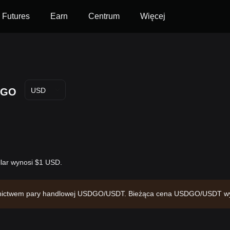
Futures
Earn
Centrum
Więcej
DGO
USD
lar wynosi $1 USD.
ednictwem pary handlowej USDGO/USDT. Bieżąca cena USDGO/USDT wy
lizację rynkową w wysokości -- i podaż w obiegu na poziomie --. Źród