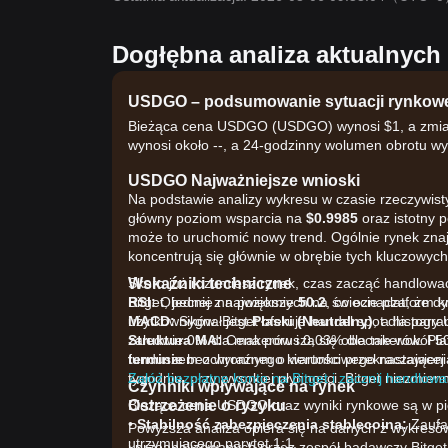
Dogłębna analiza aktualnyc
USDGO – podsumowanie sytuacji rynkow
Bieżąca cena USDGO (USDGO) wynosi $1, a zmiana
wynosi około --, a 24-godzinny wolumen obrotu wy
USDGO Najważniejsze wnioski
Na podstawie analizy wykresu w czasie rzeczywi
główny poziom wsparcia na
$0.9985
oraz istotny 
może to uruchomić nowy trend. Ogólnie rynek znaj
koncentrują się głównie w obrębie tych kluczowych
Wskaźniki techniczne
Skoro już rozumiesz rynek, czas zacząć handlow
RSI:
Bitget, jednej z największych na świecie platform
Obecnie na poziomie
50.2
, co oznacza, że d
MACD:
użytkowników. Bitget oferuje handel spot dla pa
Sygnał jest
Płaski (Neutralny)
, a histogra
Struktura MA:
zaledwie 0% dla makerów i 0,03% dla takerów. Pl
Cena porusza się obecnie wokół 50
terminie
funduszem ochronnym o wartości przekraczającej 
bez wyraźnego kierunkowego nastawieni
tygodniu, przy wysokiej płynności. Bitget niezmi
Załóż bezpłatne konto na Bitget i zacznij handlować
Czynniki wpływające na rynek
Bieżąca cena USDGO oraz wyniki rynkowe są w pier
Ostrzeżenie o ryzyku
•
Stabilność zabezpieczenia stablecoina:
Zaufa
Powyższa analiza opiera się na danych z wykresó
utrzymującego parytet 1:1.
i przeanalizowanych przez zespół badawczy Bitget.