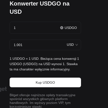
Konwerter USDGO na
USD
USDGO
USD
1 USDGO = 1 USD. Bieżąca cena konwersji 1
USDGO (USDGO) na USD wynosi 1. Stawka
ta ma charakter wyłącznie informacyjny.
Kup USDGO
Bitget oferuje najniższe opłaty transakcyjne
spośród wszystkich głównych platform
handlowych. Im wyższy poziom VIP, tym
korzystniejsze stawki.