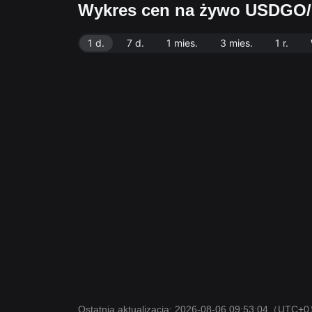
Wykres cen na żywo USDGO
1 d.
7 d.
1 mies.
3 mies.
1 r.
Ostatnia aktualizacja: 2026-08-06 09:53:04
（UTC+0