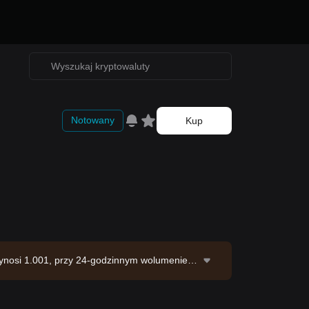
Notowany
Kup
nosi 1.001, przy 24-godzinnym wolumenie o
ło danych: giełda Bitget. Ostatnia aktualizac