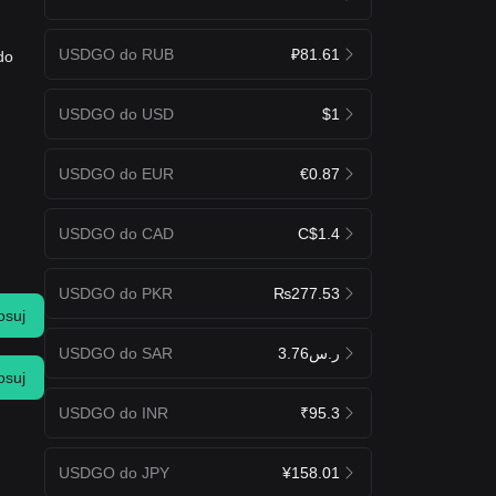
USDGO do RUB
₽81.61
do
USDGO do USD
$1
USDGO do EUR
€0.87
USDGO do CAD
C$1.4
USDGO do PKR
₨277.53
osuj
USDGO do SAR
ر.س3.76
osuj
USDGO do INR
₹95.3
USDGO do JPY
¥158.01