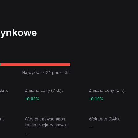
G zdoła
obrą
atnich 7 dni strukturę
w przedziale
, a nastroje rynkowe są ogólnie
ać się
owa pokazuje, że cena pozostaje zamknięta między poziomem wsparcia
1
rynkowe
celem będzie poziom
$1.0050
.
celem może być poziom
$0.9950
.
USDGO może doświadczać drobnych wahań lub krótkoterminowych odchy
zowe wsparcie na
$0.9985
, trend średnioterminowy pozostanie
stabilny
Najwyższ. z 24 godz.: $1
dz.):
Zmiana ceny (7 d.):
Zmiana ceny (1 r.):
+0.02%
+0.10%
a:
W pełni rozwodniona
Wolumen (24h):
kapitalizacja rynkowa:
--
--