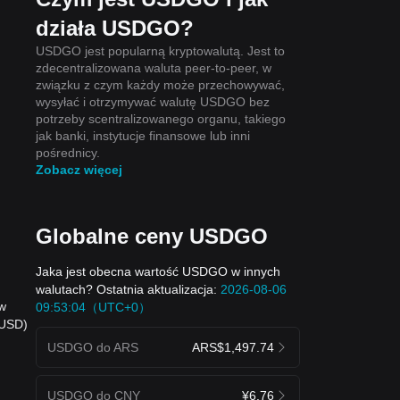
działa USDGO?
USDGO jest popularną kryptowalutą. Jest to
zdecentralizowana waluta peer-to-peer, w
związku z czym każdy może przechowywać,
wysyłać i otrzymywać walutę USDGO bez
potrzeby scentralizowanego organu, takiego
jak banki, instytucje finansowe lub inni
pośrednicy.
Zobacz więcej
Globalne ceny USDGO
Jaka jest obecna wartość USDGO w innych
walutach? Ostatnia aktualizacja:
2026-08-06
 w
09:53:04（UTC+0）
 USD)
USDGO do ARS
ARS$1,497.74
USDGO do CNY
¥6.76