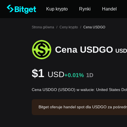
Kup krypto
Rynki
Handel
Strona główna
/
Ceny krypto
/
Cena USDGO
Cena USDGO
US
$1
USD
+0.01%
1D
Cena USDGO (USDGO) w walucie: United States Dol
Bitget oferuje handel spot dla USDGO za pośr
brotu na poziomie $12,796,781.7. USDGO ma kapita
ja: 2026-08-06 09:53:04.