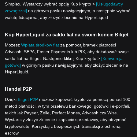
Simplex. Wystarczy wybrać opcję Kup krypto >
[Usługodawcy
zewnętrzni]
na górnym pasku nawigacyjnym, a następnie wybrać
walutę fiducjarną, aby złożyć zlecenie na HyperLiquid.
Kup HyperLiquid za saldo fiat na swoim koncie Bitget
Możesz
Wpłata środków fiat
za pomocą bramek płatności
Advcash, SEPA, Faster Payments lub PIX, aby doładować swoje
saldo fiat na Bitget. Następnie kliknij Kup krypto >
[Konwersja
gotówki]
w górnym pasku nawigacyjnym, aby złożyć zlecenie na
HyperLiquid.
Handel P2P
Dzięki
Bitget P2P
możesz kupować krypto za pomocą ponad 100
metod płatności, w tym przelewu bankowego, gotówki i e-portfeli,
takich jak Payeer, Zelle, Perfect Money, Advcash czy Wise.
Wystarczy złożyć zlecenie i zapłacić sprzedawcy, aby otrzymać
kryptowalutę. Korzystaj z bezpiecznych transakcji z ochroną
escrow.