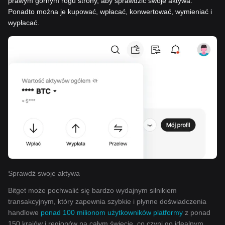
prawym górnym rogu strony, aby sprawdzić swoje aktywa.
Ponadto można je kupować, wpłacać, konwertować, wymieniać i
wypłacać.
Sprawdź swoje aktywa
Bitget może pochwalić się bardzo wydajnym silnikiem
transakcyjnym, który zapewnia szybkie i płynne doświadczenia
handlowe
ponad 100 milionom użytkowników platformy
z ponad
150 krajów i regionów na całym świecie, co czyni go idealnym