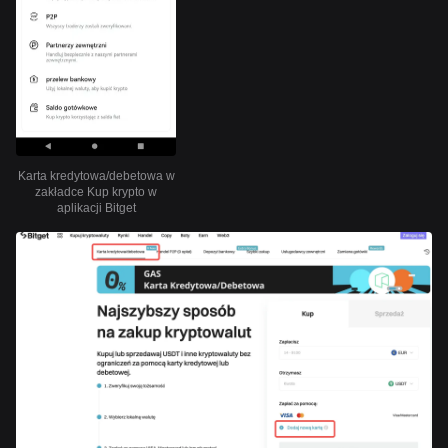
Karta kredytowa/debetowa w
zakładce Kup krypto w
aplikacji Bitget