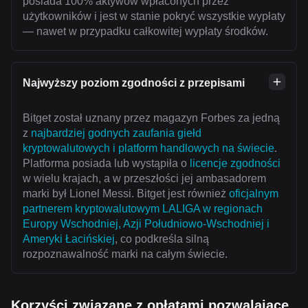
posiada 100% aktywów wpłaconych przez
użytkowników i jest w stanie pokryć wszystkie wypłaty
— nawet w przypadku całkowitej wypłaty środków.
Najwyższy poziom zgodności z przepisami
Bitget został uznany przez magazyn Forbes za jedną
z
najbardziej godnych zaufania giełd
kryptowalutowych i platform handlowych na świecie
.
Platforma posiada lub wystąpiła o
licencje zgodności
w wielu krajach, a w przeszłości jej ambasadorem
marki był Lionel Messi. Bitget jest również
oficjalnym
partnerem kryptowalutowym LALIGA w regionach
Europy Wschodniej, Azji Południowo-Wschodniej i
Ameryki Łacińskiej
, co podkreśla silną
rozpoznawalność marki na całym świecie.
Korzyści związane z opłatami pozwalające