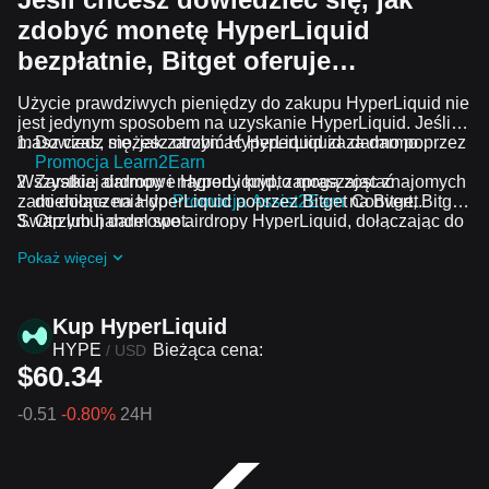
zdobyć monetę HyperLiquid
bezpłatnie, Bitget oferuje…
Użycie prawdziwych pieniędzy do zakupu HyperLiquid nie
jest jedynym sposobem na uzyskanie HyperLiquid. Jeśli
masz czas, możesz otrzymać HyperLiquid za darmo.
Dowiedz się, jak zarobić HyperLiquid za darmo poprzez
Promocja Learn2Earn
Wszystkie airdropy i nagrody krypto mogą zostać
Zarabiaj darmowe HyperLiquid, zapraszając znajomych
zamienione na HyperLiquid poprzez Bitget Convert, Bitget
do dołączenia do
Promocja Assist2Earn
na Bitget.
Swap lub handel spot.
Otrzymuj darmowe airdropy HyperLiquid, dołączając do
Bieżące wyzwania i promocje
.
Pokaż więcej
Kup HyperLiquid
HYPE
Bieżąca cena:
/
USD
$60.34
-0.51
-0.80%
24H