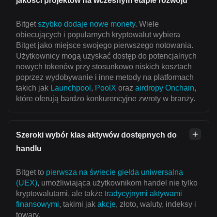
jakości projektów na wczesnym etapie rozwoju
Bitget
szybko dodaje nowe monety
. Wiele
obiecujących i popularnych kryptowalut wybiera
Bitget jako miejsce swojego pierwszego notowania.
Użytkownicy mogą uzyskać dostęp do potencjalnych
nowych tokenów przy stosunkowo niskich kosztach
poprzez wydobywanie i inne metody na platformach
takich jak
Launchpool
,
PoolX
oraz
airdropy Onchain
,
które oferują bardzo konkurencyjne zwroty w branży.
Szeroki wybór klas aktywów dostępnych do
handlu
Bitget to
pierwsza na świecie giełda uniwersalna
(UEX)
, umożliwiająca użytkownikom handel nie tylko
kryptowalutami, ale także
tradycyjnymi aktywami
finansowymi
, takimi jak
akcje
, złoto, waluty, indeksy i
towary.