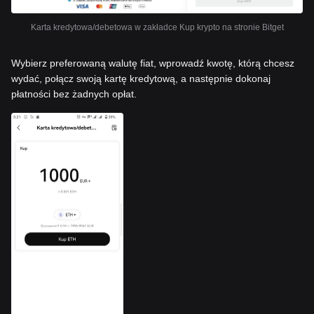
Karta kredytowa/debetowa w zakładce Kup krypto na stronie Bitget
Wybierz preferowaną walutę fiat, wprowadź kwotę, którą chcesz
wydać, połącz swoją kartę kredytową, a następnie dokonaj
płatności bez żadnych opłat.