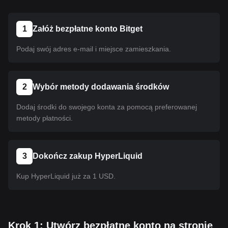
1
Załóż bezpłatne konto Bitget
Podaj swój adres e-mail i miejsce zamieszkania.
2
Wybór metody dodawania środków
Dodaj środki do swojego konta za pomocą preferowanej
metody płatności.
3
Dokończ zakup HyperLiquid
Kup HyperLiquid już za 1 USD.
Krok 1: Utwórz bezpłatne konto na stronie