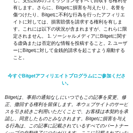
し、支払済みのコミッションをすべて回収する権利を
有します。さらに、Bitgetに損害を与えたり、名誉を
傷つけたり、Bitgetに不利な行為を行ったアフィリエ
イトに対しては、損害賠償を請求する権利を有しま
す。これには以下の状況が含まれますが、これらに限
定されません。 1. ソーシャルメディアにBitgetに関す
る虚偽または否定的な情報を投稿すること。2. ユーザ
ーにBitgetに対して金銭的請求を起こすよう扇動する
こと。
今すぐBitgetアフィリエイトプログラムにご参加くださ
い。
Bitgetは、事前の通知なしにいつでもこの記事を変更、修
正、撤回する権利を留保します。本ウェブサイトのサービ
スを引き続きご利用いただくことで、お客様は本契約を承
認し、同意したものとみなされます。Bitgetに損害を与え
る行為は、この記事に記載されているすべてのパートナー
シップの自動終了につながります。ここに記載されていな