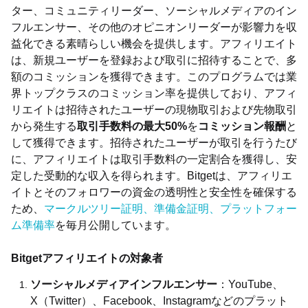
ター、コミュニティリーダー、ソーシャルメディアのイン
フルエンサー、その他のオピニオンリーダーが影響力を収
益化できる素晴らしい機会を提供します。アフィリエイト
は、新規ユーザーを登録および取引に招待することで、多
額のコミッションを獲得できます。このプログラムでは業
界トップクラスのコミッション率を提供しており、アフィ
リエイトは招待されたユーザーの現物取引および先物取引
から発生する
取引手数料の最大50%
を
コミッション報酬
と
して獲得できます。招待されたユーザーが取引を行うたび
に、アフィリエイトは取引手数料の一定割合を獲得し、安
定した受動的な収入を得られます。Bitgetは、アフィリエ
イトとそのフォロワーの資金の透明性と安全性を確保する
ため、
マークルツリー証明、準備金証明、プラットフォー
ム準備率
を毎月公開しています。
Bitgetアフィリエイトの対象者
ソーシャルメディアインフルエンサー
：YouTube、
X（Twitter）、Facebook、Instagramなどのプラット