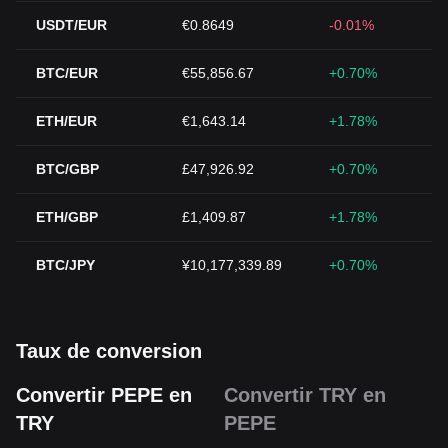
USDT/EUR
€0.8649
-0.01%
BTC/EUR
€55,856.67
+0.70%
ETH/EUR
€1,643.14
+1.78%
BTC/GBP
£47,926.92
+0.70%
ETH/GBP
£1,409.87
+1.78%
BTC/JPY
¥10,177,339.89
+0.70%
Taux de conversion
Convertir PEPE en
Convertir TRY en
TRY
PEPE