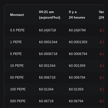
04:21 am
Il y a
Varia
Montant
(aujourd'hui)
24 heures
(24h)
0.5
PEPE
₺0.{4}6718
₺0.{4}6794
-1.13
1
PEPE
₺0.0001344
₺0.0001359
-1.13
5
PEPE
₺0.0006718
₺0.0006794
-1.13
10
PEPE
₺0.001344
₺0.001359
-1.13
50
PEPE
₺0.006718
₺0.006794
-1.13
100
PEPE
₺0.01344
₺0.01359
-1.13
500
PEPE
₺0.06718
₺0.06794
-1.13