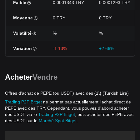
Faible
0.0001343 TRY
0.0001293 TRY
Moyenne
0 TRY
0 TRY
Volatilité
%
%
Variation
-1.13%
+2.66%
Acheter
Vendre
Offres d'achat de PEPE (ou USDT) avec des {1\} (Turkish Lira)
Trading P2P Bitget
ne permet pas actuellement l'achat direct de
PEPE avec des TRY. Cependant, vous pouvez d'abord acheter
des USDT via le
Trading P2P Bitget
, puis acheter des PEPE avec
des USDT sur le
Marché Spot Bitget
.