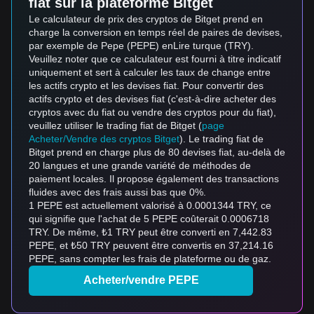
fiat sur la plateforme Bitget
Le calculateur de prix des cryptos de Bitget prend en
charge la conversion en temps réel de paires de devises,
par exemple de Pepe (PEPE) enLire turque (TRY).
Veuillez noter que ce calculateur est fourni à titre indicatif
uniquement et sert à calculer les taux de change entre
les actifs crypto et les devises fiat. Pour convertir des
actifs crypto et des devises fiat (c'est-à-dire acheter des
cryptos avec du fiat ou vendre des cryptos pour du fiat),
veuillez utiliser le trading fiat de Bitget (
page
Acheter/Vendre des cryptos Bitget
). Le trading fiat de
Bitget prend en charge plus de 80 devises fiat, au-delà de
20 langues et une grande variété de méthodes de
paiement locales. Il propose également des transactions
fluides avec des frais aussi bas que 0%.
1 PEPE est actuellement valorisé à 0.0001344 TRY, ce
qui signifie que l'achat de 5 PEPE coûterait 0.0006718
TRY. De même, ₺1 TRY peut être converti en 7,442.83
PEPE, et ₺50 TRY peuvent être convertis en 37,214.16
PEPE, sans compter les frais de plateforme ou de gaz.
Acheter/vendre PEPE