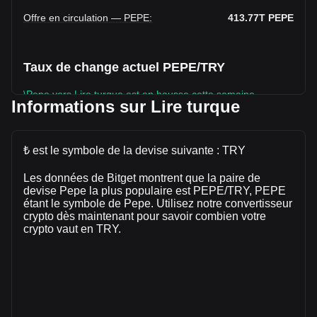
Offre en circulation — PEPE
:
413.77T
PEPE
Taux de change actuel PEPE/TRY
\Pepe vers Lire turque est en hausse cette semaine.
Informations sur Lire turque
Le prix du marché de Pepe est actuellement de ₺0.0001344
par PEPE, avec une capitalisation boursière totale de
₺55,593,402,861.99 TRY et une offre en circulation de
₺ est le symbole de la devise suivante : TRY
413,772,400,000,000 PEPE. Le volume de trading de Pepe
a évolué de +13.90% (₺843,613,824.46 TRY) au cours des
Les données de Bitget montrent que la paire de
dernières 24 heures. Lors du dernier jour de trading, le
devise Pepe la plus populaire est PEPE/TRY, PEPE
étant le symbole de Pepe. Utilisez notre convertisseur
volume de trading de PEPE était de ₺6,070,474,379.08.
crypto dès maintenant pour savoir combien votre
crypto vaut en TRY.
Plus d'informations à propos de Pepe sur
Bitget
Prix de Pepe
Prévision de prix de Pepe
Qu'est-ce que Pepe (PEPE)