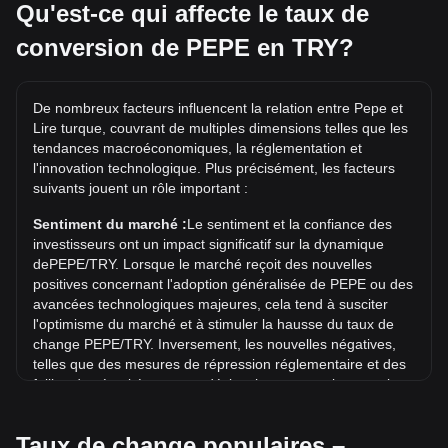
populaires. Par exemple, 5 TRY équivalent à 37,214.16
Qu'est-ce qui affecte le taux de
PEPE, tandis que 5 PEPE coûtent environ 0.0006718TRY.
conversion de PEPE en TRY?
Quel est le record historique du prix de PEPE/TRY ?
Le record historique du prix de 1 PEPE en TRY est de
De nombreux facteurs influencent la relation entre Pepe et
₺0.001344. Il reste à voir si la valeur de 1 PEPE/TRY
Lire turque, couvrant de multiples dimensions telles que les
dépassera le record historique actuel.
tendances macroéconomiques, la réglementation et
Quelle est la tendance des prix de en TRY ?
l'innovation technologique. Plus précisément, les facteurs
suivants jouent un rôle important :
Au cours des 7 derniers jours, le taux de change de Pepe
(PEPE) a augmenté de 2.66%. Au cours du mois dernier, le
Sentiment du marché :
Le sentiment et la confiance des
taux de change de Pepe (PEPE) a augmenté de 5.54% par
investisseurs ont un impact significatif sur la dynamique
rapport à Lire turque (TRY).
dePEPE/TRY. Lorsque le marché reçoit des nouvelles
positives concernant l'adoption généralisée de PEPE ou des
avancées technologiques majeures, cela tend à susciter
l'optimisme du marché et à stimuler la hausse du taux de
change PEPE/TRY. Inversement, les nouvelles négatives,
telles que des mesures de répression réglementaire et des
failles de sécurité, peuvent déclencher une panique sur le
marché et entraîner une baisse du taux de change
PEPE/TRY.
Taux de change populaires –