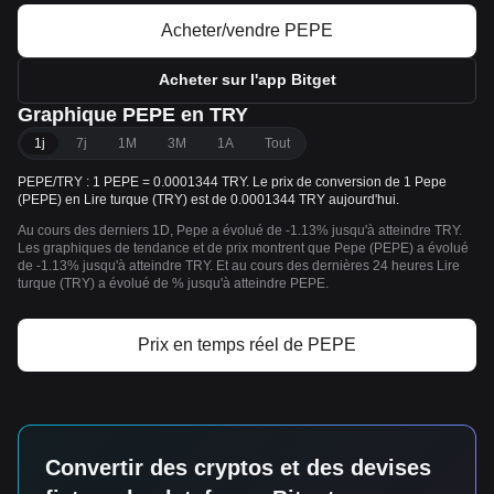
Acheter/vendre PEPE
Acheter sur l'app Bitget
Graphique PEPE en TRY
1j
7j
1M
3M
1A
Tout
PEPE/TRY : 1 PEPE = 0.0001344 TRY. Le prix de conversion de 1 Pepe
(PEPE) en Lire turque (TRY) est de 0.0001344 TRY aujourd'hui.
Au cours des derniers 1D, Pepe a évolué de -1.13% jusqu'à atteindre TRY.
Les graphiques de tendance et de prix montrent que Pepe (PEPE) a évolué
de -1.13% jusqu'à atteindre TRY. Et au cours des dernières 24 heures Lire
turque (TRY) a évolué de % jusqu'à atteindre PEPE.
Prix en temps réel de PEPE
Convertir des cryptos et des devises