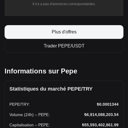
Il n'y a pas d'annonces correspondantes.
Plus d'offres
Trader PEPE/USDT
Informations sur Pepe
Statistiques du marché PEPE/TRY
PEPE
/
TRY
:
₺0.0001344
Volume (24h) – PEPE
:
₺6,914,088,203.54
Capitalisation – PEPE
:
₺55,593,402,861.99