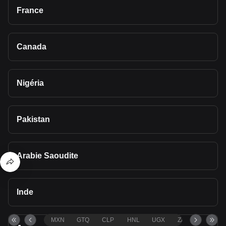
France
Canada
Nigéria
Pakistan
Arabie Saoudite
Inde
MXN
GTQ
CLP
HNL
UGX
ZAR
TND