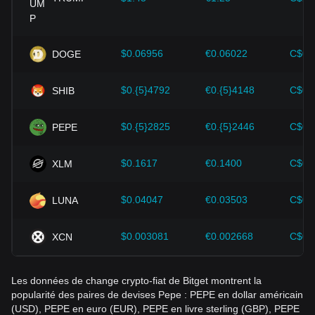
ce qui fait monter leur prix.
Progrès technologique :
Le développement et l'innovation
continus de la technologie blockchain, ainsi que les diverses
améliorations apportées à l'écosystème des
$0.06956
€0.06022
C$0.
DOGE
cryptomonnaies, telles que les solutions d'évolutivité et les
améliorations de la sécurité, ont fortement soutenu la
$0.{5}4792
€0.{5}4148
C$0.
SHIB
croissance de la valeur des cryptomonnaies telles que le
Bitcoin.
$0.{5}2825
€0.{5}2446
C$0.
PEPE
Les investisseurs doivent comprendre cette dynamique pour
éviter de prendre de mauvaises décisions. Après avoir pris
en compte ces facteurs, les investisseurs devraient
$0.1617
€0.1400
C$0.
XLM
également suivre de près les variations futures du prix de
Pepe et adapter leurs stratégies d'investissement en
$0.04047
€0.03503
C$0.
LUNA
fonction de l'évolution du marché.
$0.003081
€0.002668
C$0.
XCN
Les données de change crypto-fiat de Bitget montrent la
popularité des paires de devises Pepe : PEPE en dollar américain
(USD), PEPE en euro (EUR), PEPE en livre sterling (GBP), PEPE