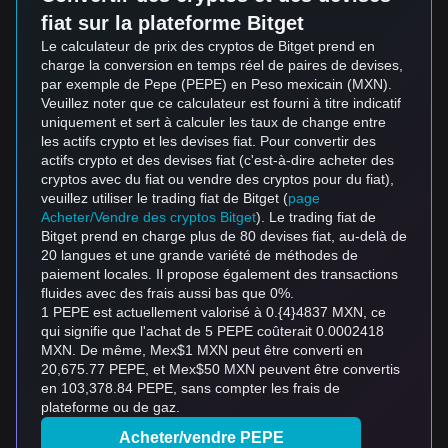
fiat sur la plateforme Bitget
Le calculateur de prix des cryptos de Bitget prend en
charge la conversion en temps réel de paires de devises,
par exemple de Pepe (PEPE) en Peso mexicain (MXN).
Veuillez noter que ce calculateur est fourni à titre indicatif
uniquement et sert à calculer les taux de change entre
les actifs crypto et les devises fiat. Pour convertir des
actifs crypto et des devises fiat (c'est-à-dire acheter des
cryptos avec du fiat ou vendre des cryptos pour du fiat),
veuillez utiliser le trading fiat de Bitget (
page
Acheter/Vendre des cryptos Bitget
). Le trading fiat de
Bitget prend en charge plus de 80 devises fiat, au-delà de
20 langues et une grande variété de méthodes de
paiement locales. Il propose également des transactions
fluides avec des frais aussi bas que 0%.
1 PEPE est actuellement valorisé à 0.{4}4837 MXN, ce
qui signifie que l'achat de 5 PEPE coûterait 0.0002418
MXN. De même, Mex$1 MXN peut être converti en
20,675.77 PEPE, et Mex$50 MXN peuvent être convertis
en 103,378.84 PEPE, sans compter les frais de
plateforme ou de gaz.
Acheter/vendre PEPE