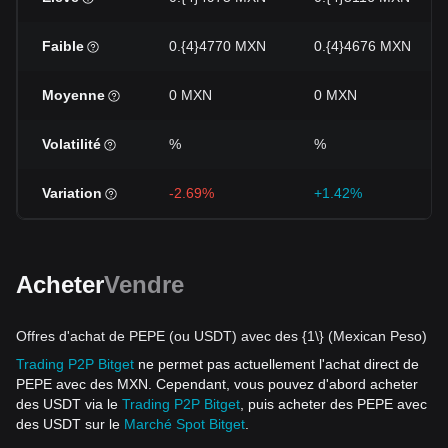
Faible
0.{4}4770 MXN
0.{4}4676 MXN
Moyenne
0 MXN
0 MXN
Volatilité
%
%
Variation
-2.69%
+1.42%
Acheter
Vendre
Offres d'achat de PEPE (ou USDT) avec des {1\} (Mexican Peso)
Trading P2P Bitget
ne permet pas actuellement l'achat direct de
PEPE avec des MXN. Cependant, vous pouvez d'abord acheter
des USDT via le
Trading P2P Bitget
, puis acheter des PEPE avec
des USDT sur le
Marché Spot Bitget
.