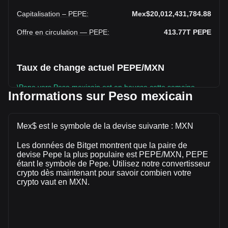
Capitalisation – PEPE
:
Mex$20,012,431,784.88
Offre en circulation — PEPE
:
413.77T
PEPE
Taux de change actuel PEPE/MXN
\Pepe vers Peso mexicain est en hausse cette semaine.
Informations sur Peso mexicain
Le prix du marché de Pepe est actuellement de
Mex$0.413,772,400,000,0004837 par PEPE, avec une
capitalisation boursière totale de Mex$20,012,431,784.88
Mex$ est le symbole de la devise suivante : MXN
MXN et une offre en circulation de {4} PEPE. Le volume de
Les données de Bitget montrent que la paire de
trading de Pepe a évolué de -12.09%
devise Pepe la plus populaire est PEPE/MXN, PEPE
(Mex$-290,123,634.75 MXN) au cours des dernières
étant le symbole de Pepe. Utilisez notre convertisseur
24 heures. Lors du dernier jour de trading, le volume de
crypto dès maintenant pour savoir combien votre
trading de PEPE était de Mex$2,400,672,189.27.
crypto vaut en MXN.
Plus d'informations à propos de Pepe sur
Bitget