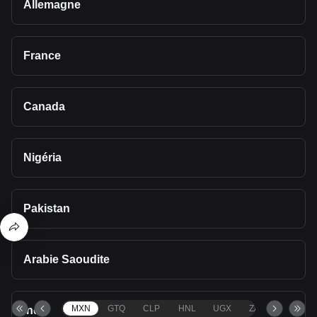
Allemagne
France
Canada
Nigéria
Pakistan
Arabie Saoudite
MXN
GTQ
CLP
HNL
UGX
ZAR
TND
Inde