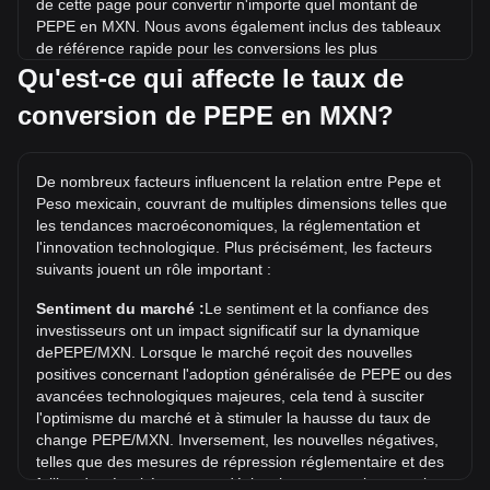
de cette page pour convertir n'importe quel montant de
PEPE en MXN. Nous avons également inclus des tableaux
de référence rapide pour les conversions les plus
populaires. Par exemple, 5 MXN équivalent à 103,378.84
Qu'est-ce qui affecte le taux de
PEPE, tandis que 5 PEPE coûtent environ 0.0002418MXN.
conversion de PEPE en MXN?
Quel est le record historique du prix de PEPE/MXN ?
Le record historique du prix de 1 PEPE en MXN est de
De nombreux facteurs influencent la relation entre Pepe et
Mex$0.0004861. Il reste à voir si la valeur de 1 PEPE/MXN
Peso mexicain, couvrant de multiples dimensions telles que
dépassera le record historique actuel.
les tendances macroéconomiques, la réglementation et
Quelle est la tendance des prix de en MXN ?
l'innovation technologique. Plus précisément, les facteurs
suivants jouent un rôle important :
Au cours des 7 derniers jours, le taux de change de Pepe
(PEPE) a augmenté de 1.42%. Au cours du mois dernier, le
Sentiment du marché :
Le sentiment et la confiance des
taux de change de Pepe (PEPE) a augmenté de 5.16% par
investisseurs ont un impact significatif sur la dynamique
rapport à Peso mexicain (MXN).
dePEPE/MXN. Lorsque le marché reçoit des nouvelles
positives concernant l'adoption généralisée de PEPE ou des
avancées technologiques majeures, cela tend à susciter
l'optimisme du marché et à stimuler la hausse du taux de
change PEPE/MXN. Inversement, les nouvelles négatives,
telles que des mesures de répression réglementaire et des
failles de sécurité, peuvent déclencher une panique sur le