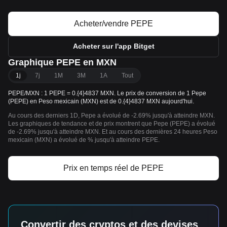
Acheter/vendre PEPE
Acheter sur l'app Bitget
Graphique PEPE en MXN
1j
7j
1M
3M
1A
Tout
PEPE/MXN : 1 PEPE = 0.{4}4837 MXN. Le prix de conversion de 1 Pepe
(PEPE) en Peso mexicain (MXN) est de 0.{4}4837 MXN aujourd'hui.
Au cours des derniers 1D, Pepe a évolué de -2.69% jusqu'à atteindre MXN.
Les graphiques de tendance et de prix montrent que Pepe (PEPE) a évolué
de -2.69% jusqu'à atteindre MXN. Et au cours des dernières 24 heures Peso
mexicain (MXN) a évolué de % jusqu'à atteindre PEPE.
Prix en temps réel de PEPE
Convertir des cryptos et des devises