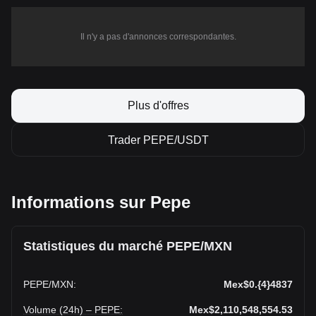
Il n'y a pas d'annonces correspondantes.
Plus d'offres
Trader PEPE/USDT
Informations sur Pepe
Statistiques du marché PEPE/MXN
PEPE
/
MXN
:
Mex$0.{4}4837
Volume (24h) – PEPE
:
Mex$2,110,548,554.53