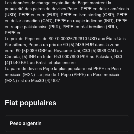
Les données de change crypto-fiat de Bitget montrent la
popularité des paires de devises Pepe : PEPE en dollar américain
(USD), PEPE en euro (EUR), PEPE en livre sterling (GBP), PEPE
en dollar canadien (CAD), PEPE en roupie indienne (INR), PEPE
en roupie pakistanaise (PKR), PEPE en réal brésilien (BRL),
PEPE en…
Le prix de Pepe est de $0.₹0.00026792810 USD aux États-Unis.
Par ailleurs, Pepe a un prix de €0.{5}2439 EUR dans la zone
euro, £0.{5}2089 GBP au Royaume-Uni, C$0.{5}3939 CAD au
Canada, {5} INR en Inde, ₨0.0007800 PKR au Pakistan, R$0.
{4}1440 BRL au Brésil, et plus encore.
La paire de devises Pepe la plus populaire est PEPE en Peso
mexicain (MXN). Le prix de 1 Pepe (PEPE) en Peso mexicain
(MXN) est de Mex$0.{4}4837.
Fiat populaires
Peso argentin