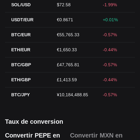
SOL/USD
$72.58
-1.99%
USDT/EUR
€0.8671
+0.01%
BTC/EUR
€55,765.33
-0.57%
ETH/EUR
€1,650.33
-0.44%
BTC/GBP
£47,765.81
-0.57%
ETH/GBP
£1,413.59
-0.44%
BTC/JPY
¥10,184,488.85
-0.57%
Taux de conversion
Convertir PEPE en
Convertir MXN en