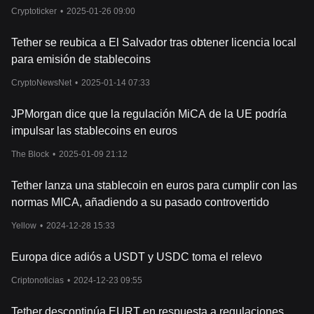
Cryptoticker
•
2025-01-26 09:00
Tether se reubica a El Salvador tras obtener licencia local
para emisión de stablecoins
CryptoNewsNet
•
2025-01-14 07:33
JPMorgan dice que la regulación MiCA de la UE podría
impulsar las stablecoins en euros
The Block
•
2025-01-09 21:12
Tether lanza una stablecoin en euros para cumplir con las
normas MICA, añadiendo a su pasado controvertido
Yellow
•
2024-12-28 15:33
Europa dice adiós a USDT y USDC toma el relevo
Criptonoticias
•
2024-12-23 09:55
Tether descontinúa EURT en respuesta a regulaciones