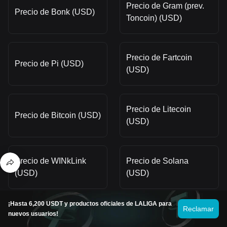
Precio de Gram (prev.
Precio de Bonk (USD)
Toncoin) (USD)
Precio de Fartcoin
Precio de Pi (USD)
(USD)
Precio de Litecoin
Precio de Bitcoin (USD)
(USD)
Precio de WINkLink
Precio de Solana
(USD)
(USD)
¡Hasta 6,200 USDT y productos oficiales de LALIGA para
Reclamar
Precio de Stellar (USD)
Precio de XRP (USD)
nuevos usuarios!