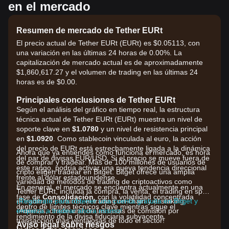
en el mercado
Resumen de mercado de Tether EURt
El precio actual de Tether EURt (EURt) es $0.05113, con
una variación en las últimas 24 horas de 0.00%. La
capitalización de mercado actual es de aproximadamente
$1,860,617.27 y el volumen de trading en las últimas 24
horas es de $0.00.
Principales conclusiones de Tether EURt
Según el análisis del gráfico en tiempo real, la estructura
técnica actual de Tether EURt (EURt) muestra un nivel de
soporte clave en
$1.0780
y un nivel de resistencia principal
en
$1.0920
. Como stablecoin vinculada al euro, la acción
del precio de EURt está estrechamente ligada a la dinámica
Ahora que ya entiendes cómo funciona el mercado, es hora
del par de divisas EUR/USD. Si el precio se mueve fuera de
de comprar y tradear. Más de 100 millones de usuarios de
este rango, podría activar una nueva tendencia direccional
cripto eligen tradear en Bitget. Bitget ofrece una amplia
frente al dólar estadounidense.
variedad de métodos de trading de criptoactivos como
En general, el mercado se encuentra actualmente en una
Tether EURt, incluida la compra, la venta, el trading en spot,
fase de
Consolidación
, con la volatilidad concentrada
el trading de futuros, el trading on-chain y el staking.
¡Regístrate para obtener una cuenta gratuita en Bitget y
dentro de límites técnicos clave mientras sigue el
¡Además, ofrece una de las tasas de comisión por
empieza a tradear ahora mismo!
rendimiento de la divisa fiduciaria subyacente.
transacción más ventajosas de todo el sector!
Aviso legal sobre riesgos