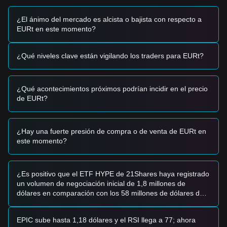
•
Liquidez de stablecoin:
Los cambios en la oferta
circulante de EURt y el volumen de negociación en
¿El ánimo del mercado es alcista o bajista con respecto a
plataformas descentralizadas y centralizadas afectan la
EURt en este momento?
estabilidad del anclaje y la profundidad del mercado.
Señales de trading
¿Qué niveles clave están vigilando los traders para EURt?
Zona potencial de compra
• Si el precio de EURt se aproxima al rango de
$1.0750 -
$1.0780
y muestra señales de estabilización, podría ofrecer
¿Qué acontecimientos próximos podrían incidir en el precio
un punto de entrada a corto plazo para quienes busquen
de EURt?
cubrirse frente a la volatilidad del USD.
• Si EURt rompe por encima de la resistencia de
$1.0920
con un volumen significativo, podría confirmar una reversión
de tendencia hacia el nivel de $1.10.
¿Hay una fuerte presión de compra o de venta de EURt en
Escenario de riesgo
este momento?
• Si EURt rompe por debajo del soporte de
$1.0750
, el
mercado podría entrar en un periodo de ajustes adicionales,
potencialmente probando soportes macro inferiores
¿Es positivo que el ETF HYPE de 21Shares haya registrado
cercanos a $1.0680.
un volumen de negociación inicial de 1,8 millones de
Estrategia de compra
dólares en comparación con los 58 millones de dólares de
Inversores conservadores
XRP?
• Esperen a que EURt se estabilice en el nivel de soporte de
$1.0780
antes de considerar posiciones.
EPIC sube hasta 1,18 dólares y el RSI llega a 77; ahora