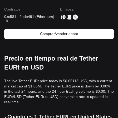
Contratos
:
Enlaces
:
0xc581
...
2ede491
(
Ethereum
)
Comprar/vender ahora
Precio en tiempo real de Tether
EURt en USD
The live Tether EURt price today is $0.05113 USD, with a current
market cap of $1.86M. The Tether EURt price is down by 0.00%
in the last 24 hours, and the 24-hour trading volume is $0.00. The
EURt/USD (Tether EURt to USD) conversion rate is updated in
real time.
¿Cuánto es 1 Tether EURt en United States