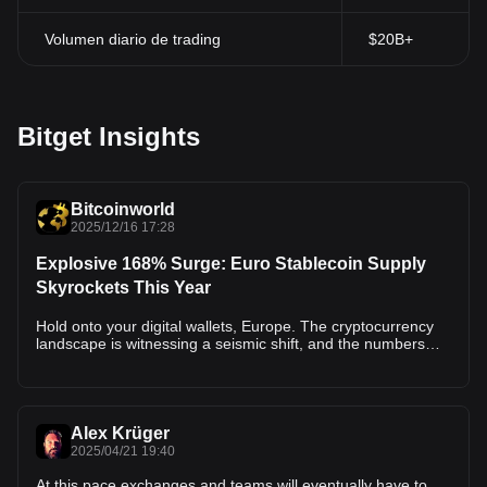
Volumen diario de trading
$20B+
Bitget Insights
Bitcoinworld
2025/12/16 17:28
Explosive 168% Surge: Euro Stablecoin Supply
Skyrockets This Year
Hold onto your digital wallets, Europe. The cryptocurrency
landscape is witnessing a seismic shift, and the numbers
are staggering. According to recent data, the total euro
stablecoin supply has exploded by a massive 168% since
the start of the year. This isn’t just incremental growth; it’s a
clear signal that European investors and users are
embracing digital euros with unprecedented enthusiasm.
Alex Krüger
Let’s dive into what this surge means and why it matters for
2025/04/21 19:40
the future of finance. What’s Behind the Euro Stablecoin
Supply Boom? The figures are compelling. The circulating
At this pace exchanges and teams will eventually have to