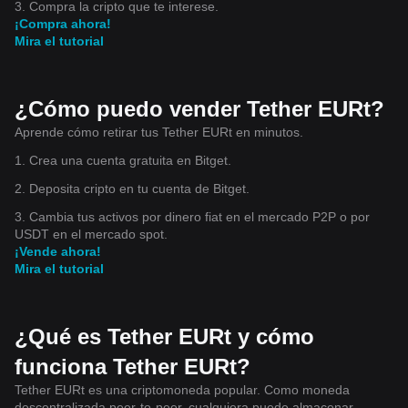
3. Compra la cripto que te interese.
cryptocurrency trends, explore our article on key
¡Compra ahora!
developments shaping stablecoin adoption and institutional
investment. Disclaimer: The information provided is not
Mira el tutorial
trading advice, Bitcoinworld.co.in holds no liability for any
investments made based on the information provided on
this page. We strongly recommend independent research
and/or consultation with a qualified professional before
¿Cómo puedo vender Tether EURt?
making any investment decisions.
Aprende cómo retirar tus Tether EURt en minutos.
1. Crea una cuenta gratuita en Bitget.
2. Deposita cripto en tu cuenta de Bitget.
3. Cambia tus activos por dinero fiat en el mercado P2P o por
USDT en el mercado spot.
¡Vende ahora!
Mira el tutorial
¿Qué es Tether EURt y cómo
funciona Tether EURt?
Tether EURt es una criptomoneda popular. Como moneda
descentralizada peer-to-peer, cualquiera puede almacenar,