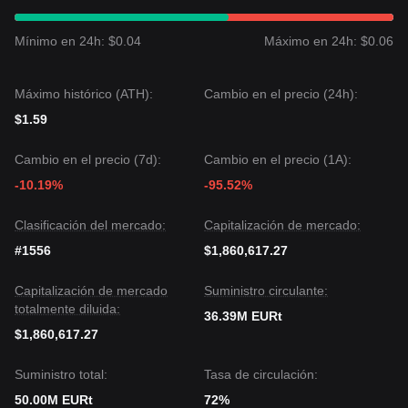
apunta al nivel de
$1.1050
.
Escenario pesimista: Una caída por debajo de
$1.0780
podría llevar a un nuevo test de
$1.0680
.
Mínimo en 24h: $0.04
Máximo en 24h: $0.06
Consenso del mercado
El consenso general entre los analistas es que, si bien
Tether EURt puede experimentar volatilidad a corto plazo o
Máximo histórico (ATH):
Cambio en el precio (24h):
trading lateral debido a cambios macroeconómicos,
$1.59
mientras se mantenga por encima del soporte de
$1.0780
,
la perspectiva a medio plazo sigue siendo
de rango a
neutral
.
Cambio en el precio (7d):
Cambio en el precio (1A):
-10.19%
-95.52%
Clasificación del mercado:
Capitalización de mercado:
#1556
$1,860,617.27
Capitalización de mercado
Suministro circulante:
totalmente diluida:
36.39M EURt
$1,860,617.27
Suministro total:
Tasa de circulación:
50.00M EURt
72%