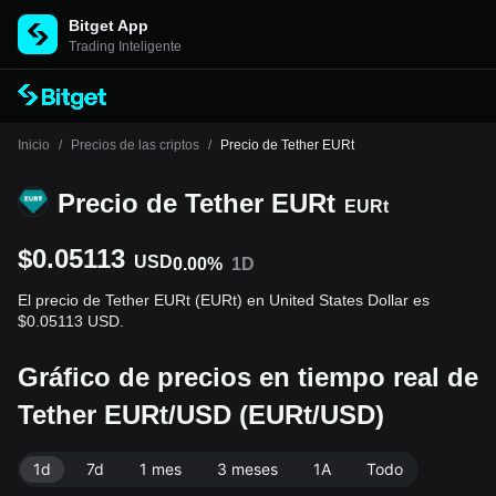
Bitget App
Trading Inteligente
Inicio
/
Precios de las criptos
/
Precio de Tether EURt
Precio de Tether EURt
EURt
$0.05113
USD
0.00%
1D
El precio de Tether EURt (EURt) en United States Dollar es
$0.05113 USD.
Gráfico de precios en tiempo real de
Tether EURt/USD (EURt/USD)
1d
7d
1 mes
3 meses
1A
Todo