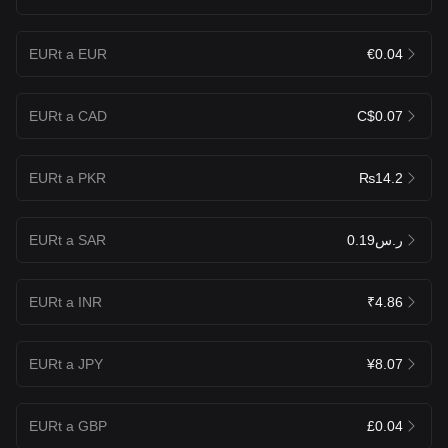
EURt a EUR
€0.04
EURt a CAD
C$0.07
EURt a PKR
₨14.2
EURt a SAR
ر.س0.19
EURt a INR
₹4.86
EURt a JPY
¥8.07
EURt a GBP
£0.04