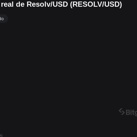
o real de Resolv/USD (RESOLV/USD)
do
0）