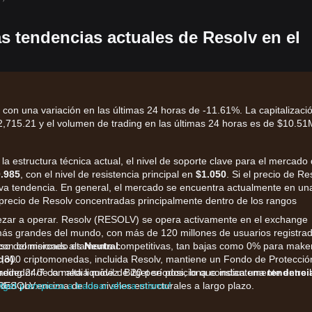
as tendencias actuales de Resolv en el
con una variación en las últimas 24 horas de -11.61%. La capitalizaci
715.21 y el volumen de trading en las últimas 24 horas es de $10.51
 la estructura técnica actual, el nivel de soporte clave para el mercado
.985
, con el nivel de resistencia principal en
$1.050
. Si el precio de Re
va tendencia. En general, el mercado se encuentra actualmente en un
l precio de Resolv concentradas principalmente dentro de los rangos
zar a operar. Resolv (RESOLV) se opera activamente en el exchange
más grandes del mundo, con más de 120 millones de usuarios registra
con comisiones altamente competitivas, tan bajas como 0% para make
ulso del mercado es
Neutral
.
,300 criptomonedas, incluida Resolv, mantiene un Fondo de Protecció
do)
.
ading 24/7 con alta liquidez. Bitget se posiciona constantemente entre 
lrededor de la media móvil de 20 períodos, lo que indica una
tendenci
 RESOLV.
itget y empieza a tradear ahora mismo!
dad por encima de los niveles estructurales a largo plazo.