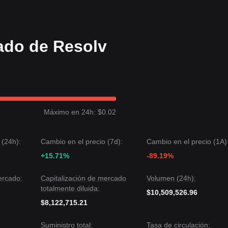
iento?
e
$0.985
, es probable que la tendencia a medio y largo plazo manteng
ado de Resolv
ostrado una estructura de precios
Lateralizada
durante los últimos 7 d
teloso pero Estable
. Desde un análisis estructural a medio plazo, el
los niveles de soporte de
$0.985
y resistencia de
$1.050
.
 objetivo de precio podría ser
$1.120
.
el siguiente objetivo de precio podría ser
$0.950
.
Máximo en 24h: $0.02
nsenso es: aunque Resolv puede experimentar fluctuaciones o consolida
por encima del nivel de soporte clave de
$0.985
, la tendencia a medio
 (24h):
Cambio en el precio (7d):
Cambio en el precio (1A)
va
.
+15.71%
-89.19%
ercado:
Capitalización de mercado
Volumen (24h):
totalmente diluida:
$10,509,526.96
$8,122,715.21
Suministro total:
Tasa de circulación: