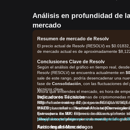
Análisis en profundidad de l
mercado
Resumen de mercado de Resolv
El precio actual de Resolv (RESOLV) es $0.01832, 
de mercado actual es de aproximadamente $8,122,
Conclusiones Clave de Resolv
Según el análisis del gráfico en tiempo real, desde
Resolv (RESOLV) se encuentra actualmente en
$0
sale de este rango, podría desencadenar una nue
fase de
Consolidación
, con las fluctuaciones de
técnicos clave.
Ahora que entiendes el mercado, es hora de empe
Indicadores Técnicos
Bitget, una de las plataformas de criptomonedas 
RSI:
Bitget ofrece trading en spot para RESOLV/USDT 
Actualmente en
52
, lo que indica que el imp
MACD:
0.03% para takers. La plataforma admite más de 1
La señal es
Neutral-Alcista (Convergien
Estructura de MA:
que supera los 300 millones de dólares y ofrece tr
El precio oscila actualmente a
lateral a corto plazo
principales exchanges por volumen de trading de
¡Regístrate para obtener una cuenta gratuita en B
mientras mantiene la estabili
Factores del Mercado
Aviso legal sobre riesgos