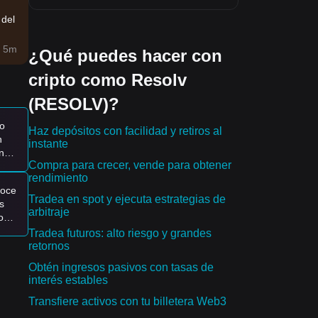
 del
 5m
¿Qué puedes hacer con
cripto como Resolv
(RESOLV)?
o
Haz depósitos con facilidad y retiros al
dad
n
instante
n
ncia
Compra para crecer, vende para obtener
rendimiento
noce
Tradea en spot y ejecuta estrategias de
do
s
arbitraje
o
Tradea futuros: alto riesgo y grandes
retornos
Obtén ingresos pasivos con tasas de
interés estables
Transfiere activos con tu billetera Web3