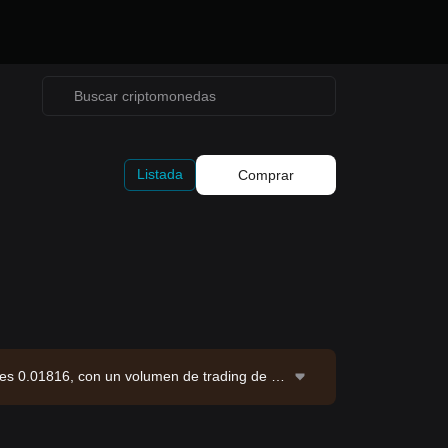
Listada
Comprar
 es 0.01816, con un volumen de trading de 24
.30M RESOLV. Fuente de datos: exchange Bitg