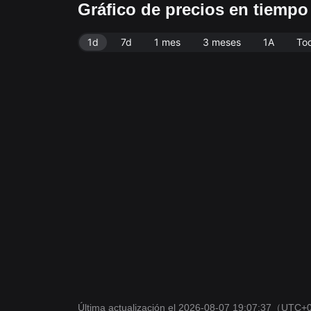
Gráfico de precios en tiemp
1d
7d
1 mes
3 meses
1A
To
Última actualización el 2026-08-07 19:07:37
（UTC+