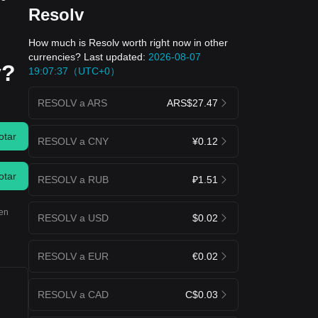
Resolv
How much is Resolv worth right now in other
currencies? Last updated:
2026-08-07
y?
19:07:37（UTC+0）
RESOLV a ARS
ARS$27.47
otar
RESOLV a CNY
¥0.12
otar
RESOLV a RUB
₽1.51
ben
RESOLV a USD
$0.02
RESOLV a EUR
€0.02
RESOLV a CAD
C$0.03