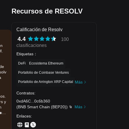
Recursos de RESOLV
Calificación de Resolv
4.4
100
clasificaciones
ón
M.
Etiquetas
：
DeFi
Ecosistema Ethereum
 de
solv
Portafolio de Coinbase Ventures
a
Portafolio de Arrington XRP Capital
Más
Contratos
:
dos.
0xdA6C
...
0c6b360
rs y
(
BNB Smart Chain (BEP20)
)
Más
n
los
a
Enlaces
: