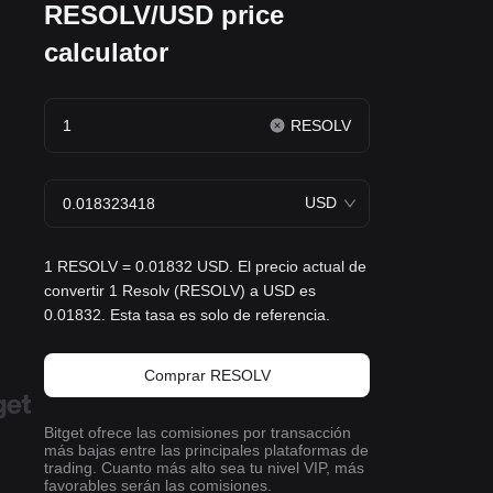
RESOLV/USD price
calculator
RESOLV
USD
1 RESOLV = 0.01832 USD. El precio actual de
convertir 1 Resolv (RESOLV) a USD es
0.01832. Esta tasa es solo de referencia.
Comprar RESOLV
Bitget ofrece las comisiones por transacción
más bajas entre las principales plataformas de
trading. Cuanto más alto sea tu nivel VIP, más
favorables serán las comisiones.