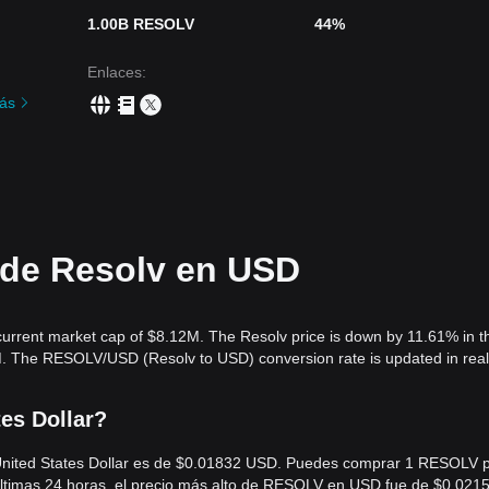
1.00B RESOLV
44%
Enlaces
:
ás
l de Resolv en USD
current market cap of $8.12M. The Resolv price is down by 11.61% in th
M. The RESOLV/USD (Resolv to USD) conversion rate is updated in real
es Dollar?
 United States Dollar es de $0.01832 USD. Puedes comprar 1 RESOLV 
ltimas 24 horas, el precio más alto de RESOLV en USD fue de $0.021