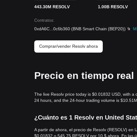
443.30M RESOLV
1.00B RESOLV
Contratos
:
0xdA6C
...
0c6b360
(
BNB Smart Chain (BEP20)
)
M
Comprar/vender Resolv ahora
Precio en tiempo rea
The live Resolv price today is $0.01832 USD, with a 
24 hours, and the 24-hour trading volume is $10.51
¿Cuánto es 1 Resolv en United Stat
A partir de ahora, el precio de Resolv (RESOLV) en
$0.01832 o 545.75 RESOLV por 10 $ ahora. En las ú