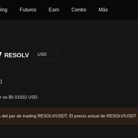
ding
Futuros
Earn
Centro
Más
v
RESOLV
USD
D
ar es $0.01832 USD.
vés del par de trading RESOLV/USDT. El precio actual de RESOLV/USDT
zación de mercado de $8,122,715.21 y un suministro circulante de 443