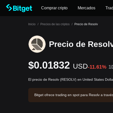
Comprar cripto
Mercados
Tra
Inicio
/
Precios de las criptos
/
Precio de Resolv
Precio de Resol
$0.01832
USD
-11.61%
1
El precio de Resolv (RESOLV) en United States Doll
Bitget ofrece trading en spot para Resolv a tra
horas de $21,541.46. Resolv tiene una capitali
et. Última actualización: 2026-08-07 19:07:37.