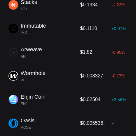
Stacks
$0.1334
-1.23%
STX
Immutable
$0.1110
+0.01%
IMX
Arweave
$1.82
-0.95%
AR
Wormhole
$0.008327
-0.17%
W
Enjin Coin
$0.02504
+2.55%
ENJ
Oasis
$0.005536
--
ROSE