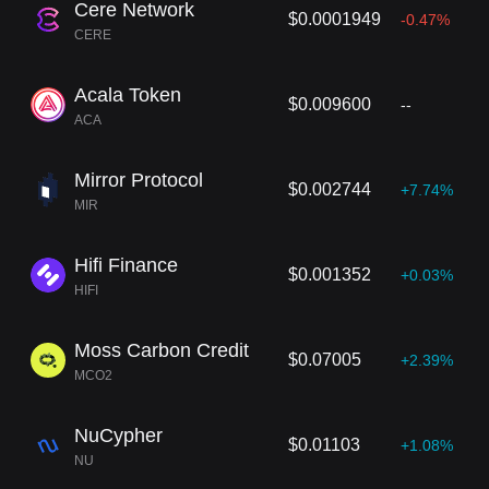
Cere Network
$0.0001949
-0.47%
CERE
Acala Token
$0.009600
--
ACA
Mirror Protocol
$0.002744
+7.74%
MIR
Hifi Finance
$0.001352
+0.03%
HIFI
Moss Carbon Credit
$0.07005
+2.39%
MCO2
NuCypher
$0.01103
+1.08%
NU