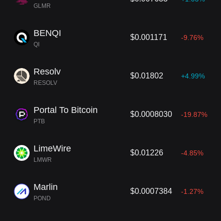
GLMR
BENQI
$0.001171
-9.76%
QI
Resolv
$0.01802
+4.99%
RESOLV
Portal To Bitcoin
$0.0008030
-19.87%
PTB
LimeWire
$0.01226
-4.85%
LMWR
Marlin
$0.0007384
-1.27%
POND