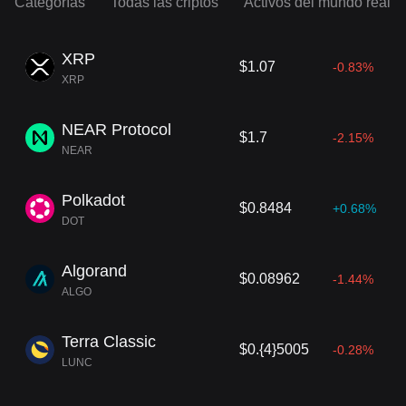
Categorías
Todas las criptos
Activos del mundo real
XRP
$1.07
-0.83%
XRP
NEAR Protocol
$1.7
-2.15%
NEAR
Polkadot
$0.8484
+0.68%
DOT
Algorand
$0.08962
-1.44%
ALGO
Terra Classic
$0.{4}5005
-0.28%
LUNC