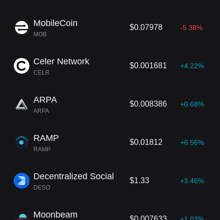
MobileCoin
$0.07978
-5.38%
MOB
Celer Network
$0.001681
+4.22%
CELR
ARPA
$0.008386
+0.68%
ARPA
RAMP
$0.01812
+6.56%
RAMP
Decentralized Social
$1.33
+3.46%
DESO
Moonbeam
$0.007633
+1.03%