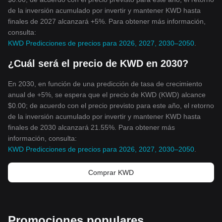
criptomonedas. Debido a su naturaleza descentralizada, su
de la inversión acumulado por invertir y mantener KWD hasta
mayor seguridad, sus característic
as de privacidad y su
finales de 2027 alcanzará +5%. Para obtener más información,
capacidad para realizar transacciones globales instantáneas,
consulta:
GCR ha ganado reconocimiento como una forma de moneda
única y revolucionaria. Además, su oferta limitada, sus
KWD Predicciones de precios para 2026, 2027, 2030–2050
.
propiedades antiinflacionistas y su inclusividad financiera lo
¿Cuál será el precio de KWD en 2030?
hacen aún más valioso. A medida que más personas reconozcan
y adopten la GCR, se espera que tenga un impacto significativo
en el panorama financiero mundial, cambiando la forma en que
En 2030, en función de una predicción de tasa de crecimiento
realizamos transacciones digitales.
anual de +5%, se espera que el precio de KWD (KWD) alcance
$0.00; de acuerdo con el precio previsto para este año, el retorno
de la inversión acumulado por invertir y mantener KWD hasta
finales de 2030 alcanzará 21.55%. Para obtener más
información, consulta:
KWD Predicciones de precios para 2026, 2027, 2030–2050
.
Comprar KWD
Promociones populares