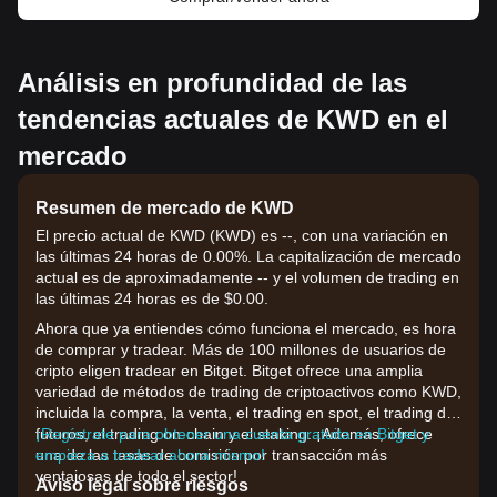
Análisis en profundidad de las
tendencias actuales de KWD en el
mercado
Resumen de mercado de KWD
El precio actual de KWD (KWD) es --, con una variación en
las últimas 24 horas de 0.00%. La capitalización de mercado
actual es de aproximadamente -- y el volumen de trading en
las últimas 24 horas es de $0.00.
Ahora que ya entiendes cómo funciona el mercado, es hora
de comprar y tradear. Más de 100 millones de usuarios de
cripto eligen tradear en Bitget. Bitget ofrece una amplia
variedad de métodos de trading de criptoactivos como KWD,
incluida la compra, la venta, el trading en spot, el trading de
futuros, el trading on-chain y el staking. ¡Además, ofrece
¡Regístrate para obtener una cuenta gratuita en Bitget y
una de las tasas de comisión por transacción más
empieza a tradear ahora mismo!
ventajosas de todo el sector!
Aviso legal sobre riesgos