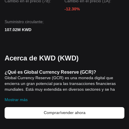
Cambio en el precio (7d):
Cambio en el precio (1A):
-12.30%
Suministro circulante:
107.02M KWD
Acerca de KWD (KWD)
¿Qué es Global Currency Reserve (GCR)?
Global Currency Reserve (GCR) es una moneda digital que
encierra un gran potencial para las transacciones financieras
mundiales. Está muy extendida en diversos sectores y se ha
ganado el reconocimiento como una forma de moneda única y
Mostrar más
revolucionaria.
¿Cómo
funciona Global Currency Reserve (GCR)?
GCR es una
criptomoneda
que ofrece descentralización y
Comprar/vender ahora
seguridad, gracias a la utilización de la tecnología blockchain.
Las transacciones se registran en un libro de contabilidad