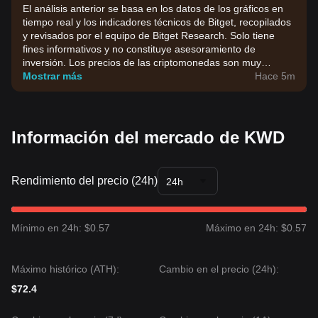
El análisis anterior se basa en los datos de los gráficos en
tiempo real y los indicadores técnicos de Bitget, recopilados
y revisados por el equipo de Bitget Research. Solo tiene
fines informativos y no constituye asesoramiento de
inversión. Los precios de las criptomonedas son muy
volátiles. Toma tus decisiones de inversión en función de tu
Mostrar más
Hace 5m
tolerancia al riesgo.
Información del mercado de KWD
Rendimiento del precio (24h)
24h
Mínimo en 24h: $0.57
Máximo en 24h: $0.57
Máximo histórico (ATH):
Cambio en el precio (24h):
$72.4