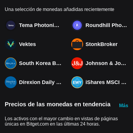
Una selección de monedas añadidas recientemente
Tema Photonics & Optical ETF
Roundhill Photonics & Optics ETF
Vektes
StonkBroker
South Korea Bull 3X ETF Tokenized bStocks
Johnson & Johnson (Derivatives)
Direxion Daily MSCI South Korea Bull 3X ETF (Derivatives)
iShares MSCI South Korea ETF Tokenized bStocks
Precios de las monedas en tendencia
Más
Los activos con el mayor cambio en vistas de páginas
únicas en Bitget.com en las últimas 24 horas.