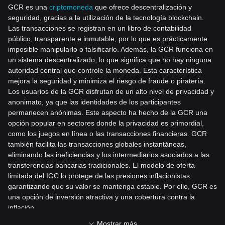
GCR es una
criptomoneda
que ofrece descentralización y
seguridad, gracias a la utilización de la tecnología blockchain.
Las transacciones se registran en un libro de contabilidad
público, transparente e inmutable, p
or lo que es prácticamente
imposible manipularlo o falsificarlo. Además, la GCR funciona en
un sistema descentralizado, lo que significa que no hay ninguna
autoridad central que controle la moneda. Esta característica
mejora la seguridad y minimiza el ries
go de fraude o piratería.
Los usuarios de la GCR disfrutan de un alto nivel de privacidad y
anonimato, ya que las identidades de los participantes
permanecen anónimas. Este aspecto ha hecho de la GCR una
opción popular en sectores donde la privacidad es p
rimordial,
como los juegos en línea o las transacciones financieras. GCR
también facilita las transacciones globales instantáneas,
eliminando las ineficiencias y los intermediarios asociados a las
transferencias bancarias tradicionales. El modelo de oferta
limitada del IGC lo protege de las presiones inflacionistas,
garantizando que su valor se mantenga estable. Por ello, GCR es
una opción de inversión atractiva y una cobertura contra la
inflación.
Por último, GCR promueve la inclusión financiera facilitan
do el
Mostrar más