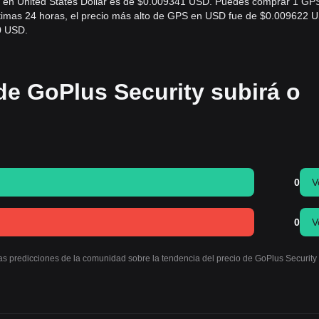
PS) en United States Dollar es de $0.009341 USD. Puedes comprar 1 GP
timas 24 horas, el precio más alto de GPS en USD fue de $0.009622 
0 USD.
de GoPlus Security subirá o
0
V
0
V
las predicciones de la comunidad sobre la tendencia del precio de GoPlus Security