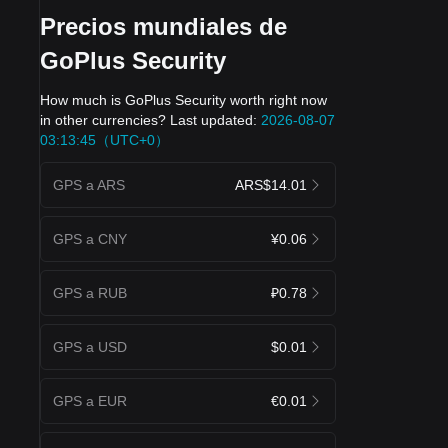
Precios mundiales de
GoPlus Security
How much is GoPlus Security worth right now
in other currencies? Last updated:
2026-08-07
03:13:45（UTC+0）
GPS a ARS
ARS$14.01
GPS a CNY
¥0.06
GPS a RUB
₽0.78
GPS a USD
$0.01
GPS a EUR
€0.01