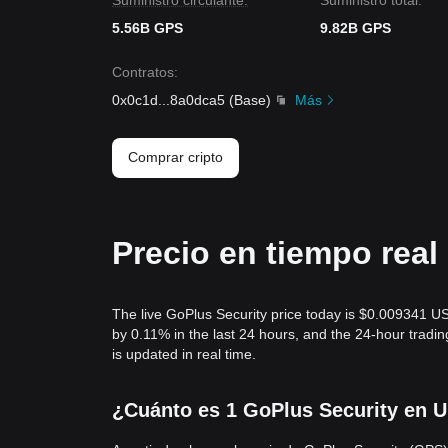
Suministro circulante:
Suministro total:
5.56B GPS
9.82B GPS
Contratos
:
0x0c1d
...
8a0dca5
(
Base
)
Más
Comprar cripto
Precio en tiempo rea
The live GoPlus Security price today is $0.009341 U
by 0.11% in the last 24 hours, and the 24-hour trad
is updated in real time.
¿Cuánto es 1 GoPlus Security en U