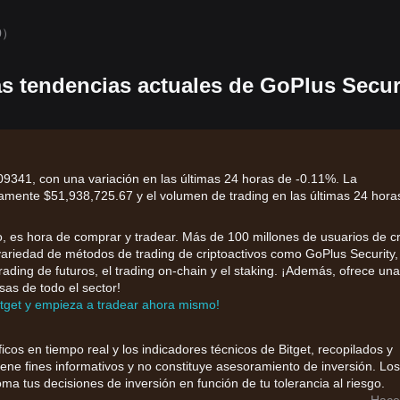
0）
as tendencias actuales de GoPlus Secur
09341, con una variación en las últimas 24 horas de -0.11%. La
amente $51,938,725.67 y el volumen de trading en las últimas 24 hora
 es hora de comprar y tradear. Más de 100 millones de usuarios de cr
 variedad de métodos de trading de criptoactivos como GoPlus Security,
 trading de futuros, el trading on-chain y el staking. ¡Además, ofrece un
sas de todo el sector!
itget y empieza a tradear ahora mismo!
ficos en tiempo real y los indicadores técnicos de Bitget, recopilados y
iene fines informativos y no constituye asesoramiento de inversión. Los
ma tus decisiones de inversión en función de tu tolerancia al riesgo.