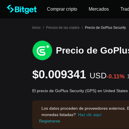
Comprar cripto
Mercados
Tra
Inicio
/
Precios de las criptos
/
Precio de GoPlus Security
Precio de GoPlu
$0.009341
USD
-0.11%
El precio de GoPlus Security (GPS) en United State
Los datos proceden de proveedores externos. E
monedas listadas?
Haz clic aquí
Registrarse