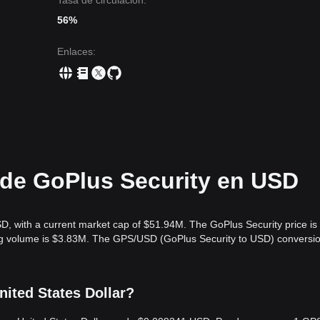
Tasa de circulación:
56%
Enlaces
:
l de GoPlus Security en USD
SD, with a current market cap of $51.94M. The GoPlus Security price i
ing volume is $3.83M. The GPS/USD (GoPlus Security to USD) conversio
nited States Dollar?