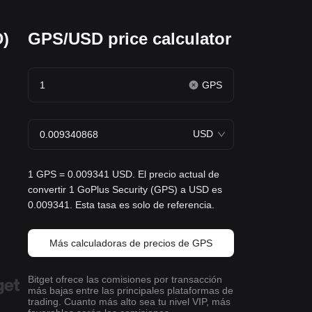
D)
GPS/USD price calculator
GPS
USD
1 GPS = 0.009341 USD. El precio actual de
convertir 1 GoPlus Security (GPS) a USD es
0.009341. Esta tasa es solo de referencia.
Más calculadoras de precios de GPS
Bitget ofrece las comisiones por transacción
más bajas entre las principales plataformas de
trading. Cuanto más alto sea tu nivel VIP, más