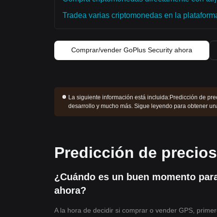
Tradea varias criptomonedas en la plataforma 
Comprar/vender GoPlus Security ahora
La siguiente información está incluida:
Predicción de prec
desarrollo y mucho más. Sigue leyendo para obtener u
Predicción de precio
¿Cuándo es un buen momento par
ahora?
A la hora de decidir si comprar o vender GPS, primer