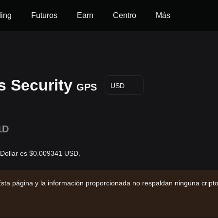
ding
Futuros
Earn
Centro
Más
s Security
GPS
USD
1D
s Dollar es $0.009341 USD.
sta página y la información proporcionada no respaldan ninguna cript