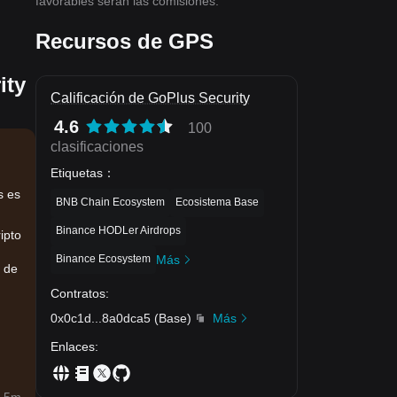
favorables serán las comisiones.
Recursos de GPS
ity
Calificación de GoPlus Security
4.6
100
clasificaciones
Etiquetas
：
s es
BNB Chain Ecosystem
Ecosistema Base
Binance HODLer Airdrops
ipto
Binance Ecosystem
Más
a de
Contratos
:
0x0c1d
...
8a0dca5
(
Base
)
Más
Enlaces
: