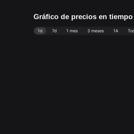
Gráfico de precios en tiemp
1d
7d
1 mes
3 meses
1A
To