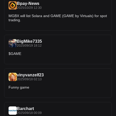
Bpay-News
2025/10/29 12:30
MGBX will list Solara and GAME (GAME by Virtuals) for spot
trading.
BigMike7335
2025/09/19 18:12
$GAME
vinyvanzelf23
2025/09/18 02:13
Funny game
Barchart
2025/09/18 00:09