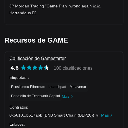
JP Morgan Trading "Game Plan" wrong again 📈📈
Horrendous 🤦‍♂️
Recursos de GAME
Calificación de Gamestarter
4.6
100 clasificaciones
Etiquetas
：
Ecosistema Ethereum
Launchpad
Metaverso
Portafolio de Exnetwork Capital
Más
Contratos
:
0x6610
...
b517abb
(
BNB Smart Chain (BEP20)
)
Más
Enlaces
: