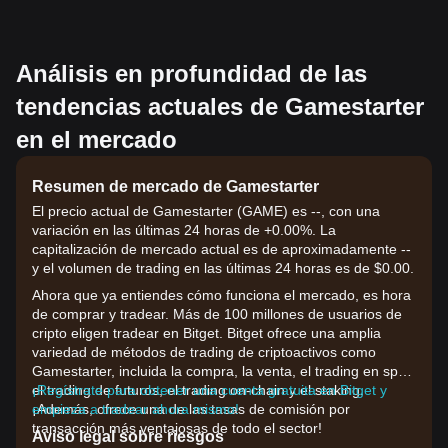
Análisis en profundidad de las
tendencias actuales de Gamestarter
en el mercado
Resumen de mercado de Gamestarter
El precio actual de Gamestarter (GAME) es --, con una
variación en las últimas 24 horas de +0.00%. La
capitalización de mercado actual es de aproximadamente --
y el volumen de trading en las últimas 24 horas es de $0.00.
Ahora que ya entiendes cómo funciona el mercado, es hora
de comprar y tradear. Más de 100 millones de usuarios de
cripto eligen tradear en Bitget. Bitget ofrece una amplia
variedad de métodos de trading de criptoactivos como
Gamestarter, incluida la compra, la venta, el trading en spot,
el trading de futuros, el trading on-chain y el staking.
¡Regístrate para obtener una cuenta gratuita en Bitget y
¡Además, ofrece una de las tasas de comisión por
empieza a tradear ahora mismo!
transacción más ventajosas de todo el sector!
Aviso legal sobre riesgos