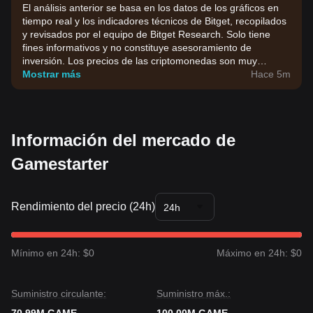
El análisis anterior se basa en los datos de los gráficos en
tiempo real y los indicadores técnicos de Bitget, recopilados
y revisados por el equipo de Bitget Research. Solo tiene
fines informativos y no constituye asesoramiento de
inversión. Los precios de las criptomonedas son muy
volátiles. Toma tus decisiones de inversión en función de tu
Mostrar más
Hace 5m
tolerancia al riesgo.
Información del mercado de
Gamestarter
Rendimiento del precio (24h)
24h
Mínimo en 24h: $0
Máximo en 24h: $0
Suministro circulante:
Suministro máx.: