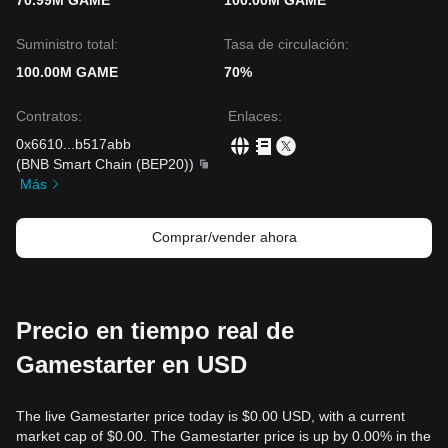
70.99M GAME
100.00M GAME
Suministro total:
Tasa de circulación:
100.00M GAME
70%
Contratos
:
Enlaces
:
0x6610
...
b517abb
(
BNB Smart Chain (BEP20)
)
Más
Comprar/vender ahora
Precio en tiempo real de
Gamestarter en USD
The live Gamestarter price today is $0.00 USD, with a current
market cap of $0.00. The Gamestarter price is up by 0.00% in the