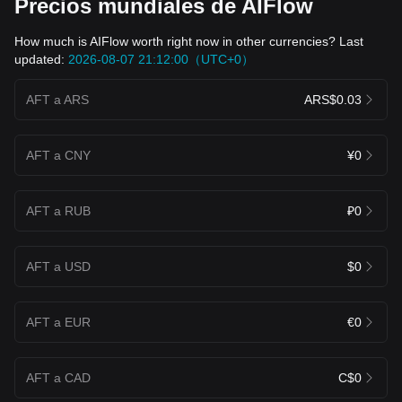
Precios mundiales de AIFlow
How much is AIFlow worth right now in other currencies? Last
updated:
2026-08-07 21:12:00（UTC+0）
AFT a ARS
ARS$0.03
AFT a CNY
¥0
AFT a RUB
₽0
AFT a USD
$0
AFT a EUR
€0
AFT a CAD
C$0