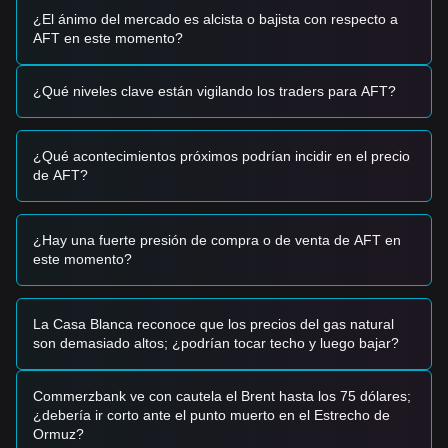
haciendo que el precio sea vulnerable a órdenes de compra
¿El ánimo del mercado es alcista o bajista con respecto a
o venta de pequeña escala.
AFT en este momento?
Señales de Trading
Con base en la estructura técnica actual y el impulso del
¿Qué niveles clave están vigilando los traders para AFT?
mercado, los analistas proporcionan las siguientes
estrategias de trading de referencia:
Zona Potencial de Compra
¿Qué acontecimientos próximos podrían incidir en el precio
• Si el precio de AIFlow se aproxima a
$0.0000170
y
de AFT?
muestra señales de estabilización, podría presentar una
oportunidad de compra a corto plazo.
• Una ruptura decisiva por encima de
$0.0000272
acompañada de un aumento en el volumen confirmaría una
¿Hay una fuerte presión de compra o de venta de AFT en
nueva tendencia alcista.
este momento?
Escenario de Riesgo
• Si el precio cae por debajo de
$0.0000170
, el mercado
podría entrar en una fase de corrección más profunda,
La Casa Blanca reconoce que los precios del gas natural
potencialmente poniendo a prueba el mínimo histórico cerca
son demasiado altos; ¿podrían tocar techo y luego bajar?
de $0.0000127.
Estrategia de Compra
Con base en la estructura actual del mercado, los analistas
Commerzbank ve con cautela el Brent hasta los 75 dólares;
sugieren las siguientes estrategias:
¿debería ir corto ante el punto muerto en el Estrecho de
Inversores Conservadores
Ormuz?