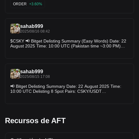
2025. Tokens da za a cire: CSKY/USDT MOBILE/USDT
ORDER
+3.60%
AFT/USDT BOMB/USDT SHM/USDT ALEX/USDT
TSTBSC/USDT Ka yi waɗannan kafin lokaci ya kure: Ka
dakatar da duk wani order da ke kunne yanzu — za a soke
su ta atomatik da ƙarfe 9:00 UTC. Ka fitar da duk tokens da
sahab999
kake da su kafin 22 November 2025 (ko da yaushe),
musamman TSTBSC ajin Margin.
2025/08/16 08:42
$CSKY 📢 Bitget Delisting Summary (Easy Words) Date: 22
August 2025 Time: 10:00 UTC (Pakistan time ~3:00 PM)
Delisting 8 Spot Pairs: CSKY/USDT MOBILE/USDT
TREAT/USDT AFT/USDT BOMB/USDT SHM/USDT
ALEX/USDT TSTBSC/USDT
sahab999
2025/08/15 17:08
📢 Bitget Delisting Summary Date: 22 August 2025 Time:
10:00 UTC Delisting 8 Spot Pairs: CSKY/USDT
MOBILE/USDT TREAT/USDT AFT/USDT BOMB/USDT
SHM/USDT ALEX/USDT TSTBSC/USDT
Recursos de AFT