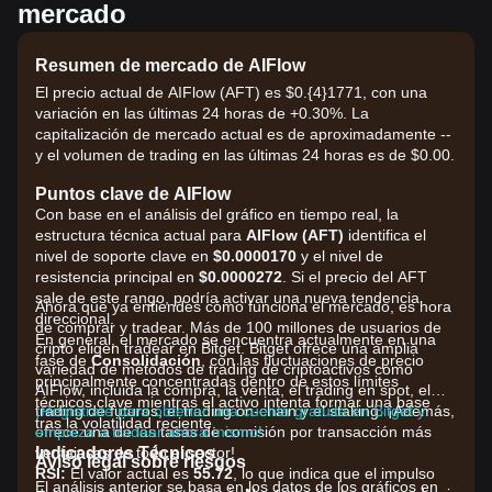
mercado
Resumen de mercado de AIFlow
El precio actual de AIFlow (AFT) es $0.{​4}1771, con una
variación en las últimas 24 horas de +0.30%. La
capitalización de mercado actual es de aproximadamente --
y el volumen de trading en las últimas 24 horas es de $0.00.
Puntos clave de AIFlow
Con base en el análisis del gráfico en tiempo real, la
estructura técnica actual para
AIFlow (AFT)
identifica el
nivel de soporte clave en
$0.0000170
y el nivel de
resistencia principal en
$0.0000272
. Si el precio del AFT
sale de este rango, podría activar una nueva tendencia
Ahora que ya entiendes cómo funciona el mercado, es hora
direccional.
de comprar y tradear. Más de 100 millones de usuarios de
En general, el mercado se encuentra actualmente en una
cripto eligen tradear en Bitget. Bitget ofrece una amplia
fase de
Consolidación
, con las fluctuaciones de precio
variedad de métodos de trading de criptoactivos como
principalmente concentradas dentro de estos límites
AIFlow, incluida la compra, la venta, el trading en spot, el
técnicos clave mientras el activo intenta formar una base
trading de futuros, el trading on-chain y el staking. ¡Además,
¡Regístrate para obtener una cuenta gratuita en Bitget y
tras la volatilidad reciente.
ofrece una de las tasas de comisión por transacción más
empieza a tradear ahora mismo!
Indicadores Técnicos
ventajosas de todo el sector!
Aviso legal sobre riesgos
RSI:
El valor actual es
55.72
, lo que indica que el impulso
El análisis anterior se basa en los datos de los gráficos en