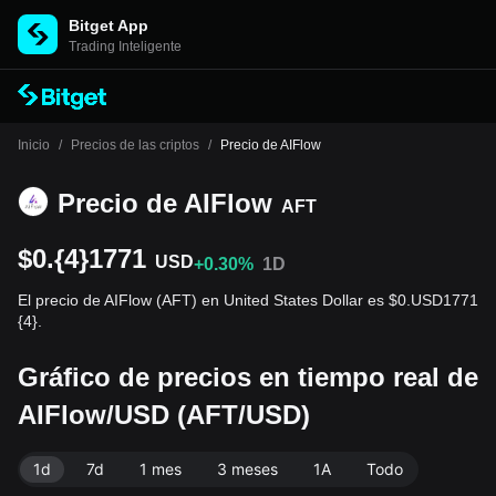
Bitget App
Trading Inteligente
Inicio
/
Precios de las criptos
/
Precio de AIFlow
Precio de AIFlow
AFT
$0.{4}1771
USD
+0.30%
1D
El precio de AIFlow (AFT) en United States Dollar es $0.USD1771
{4}.
Gráfico de precios en tiempo real de
AIFlow/USD (AFT/USD)
1d
7d
1 mes
3 meses
1A
Todo