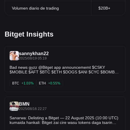
Volumen diario de trading
$20B+
Bitget Insights
sannykhan22
2025/08/19 05:19
Bad news gyzz @Bitget app announcememt $CSKY
$MOBILE $AFT $BTC $ETH $DOGS $ANI $CYC $BOMB
$SHM $ALEX $TSTBSC $CYC
BTC
+1.03%
ETH
+0.55%
BMN
2025/08/16 22:27
Sanarwa: Delisting a Bitget — 22 August 2025 (10:00 UTC)
kumaida hankali: Bitget zai cire wasu tokens daga tsarin
kasuwanci (spot trading bots da margin) a ranar 22 August