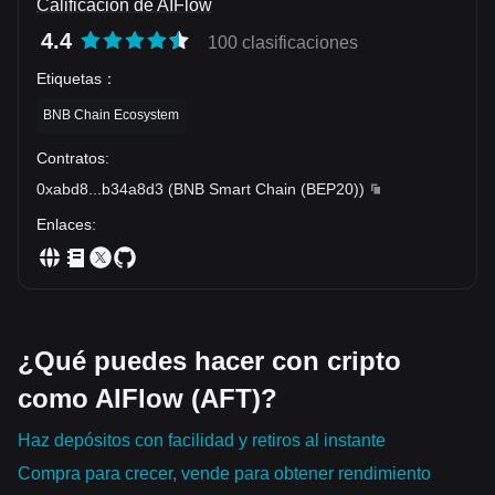
Calificación de AIFlow
4.4
100 clasificaciones
Etiquetas
：
BNB Chain Ecosystem
Contratos
:
0xabd8
...
b34a8d3
(
BNB Smart Chain (BEP20)
)
Enlaces
:
¿Qué puedes hacer con cripto
como AIFlow (AFT)?
Haz depósitos con facilidad y retiros al instante
Compra para crecer, vende para obtener rendimiento