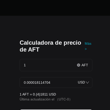
Calculadora de precio
Más
de AFT
>
AFT
USD
1 AFT = 0.{4}1811 USD
Última actualización el
（UTC-0）