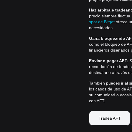
Haz arbitraje tradean
precio siempre fluctú
spot de Bitget
ofrece u
necesidades.
Gana bloqueando AF
como el bloqueo de AF
financieros diseñados 
Enviar o pagar AFT:
S
recaudación de fondos,
destinatario a través d
También puedes ir al s
los casos de uso de AF
su comunidad o ecosist
con AFT.
Tradea AFT