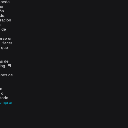
oneda.
ne
ón.
ado,
ración
o
a de
arse en
n. Hacer
a que
as de
ng. El
lones de
de
 o
étodo
comprar