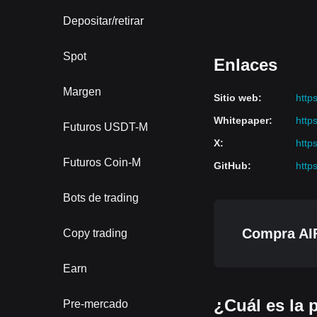
Depositar/retirar
Spot
Enlaces
Margen
Sitio web
:
https
Whitepaper
:
http
Futuros USDT-M
X
:
http
Futuros Coin-M
GitHub
:
http
Bots de trading
Compra AIF
Copy trading
Earn
¿Cuál es la p
Pre-mercado