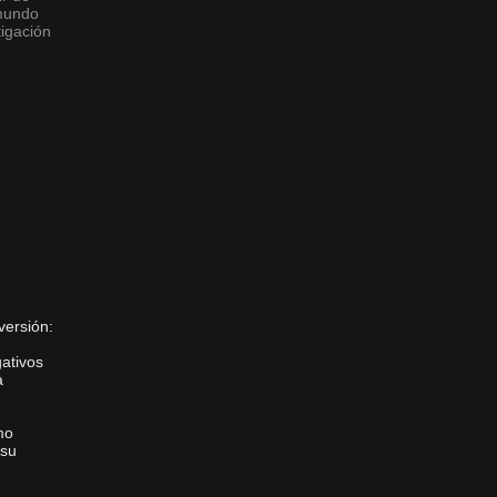
 mundo
tigación
versión:
gativos
a
mo
 su