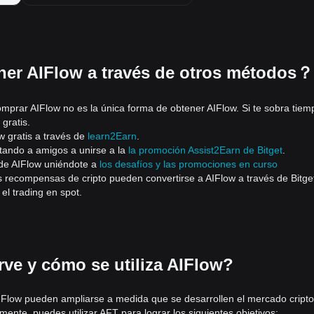
er AIFlow a través de otros métodos？
comprar AIFlow no es la única forma de obtener AIFlow. Si te sobra tiem
gratis.
 gratis a través de
learn2Earn
.
itando a amigos a unirse a la
la promoción Assist2Earn de Bitget
.
 de AIFlow uniéndote a
los desafíos y las promociones en curso
as recompensas de cripto pueden convertirse a AIFlow a través de Bitge
el trading en spot.
rve y cómo se utiliza AIFlow?
Flow pueden ampliarse a medida que se desarrollen el mercado cripto 
mente, puedes utilizar AFT para lograr los siguientes objetivos: