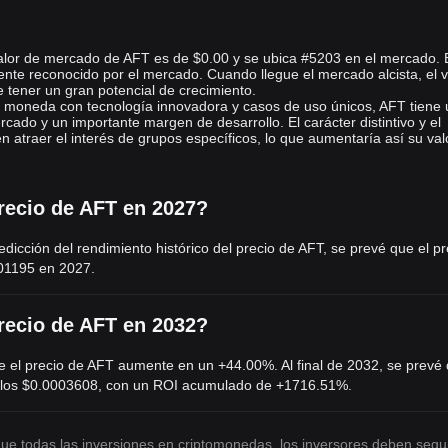
lor de mercado de AFT es de $0.00 y se ubica #5203 en el mercado. E
te reconocido por el mercado. Cuando llegue el mercado alcista, el v
tener un gran potencial de crecimiento.
e moneda con tecnología innovadora y casos de uso únicos, AFT tiene 
cado y un importante margen de desarrollo. El carácter distintivo y el
n atraer el interés de grupos específicos, lo que aumentaría así su val
precio de AFT en 2027?
dicción del rendimiento histórico del precio de AFT, se prevé que el pr
01195
en 2027.
precio de AFT en 2032?
 el precio de AFT aumente en un +44.00%. Al final de 2032, se prevé 
 los
$0.0003608
, con un ROI acumulado de +1716.51%.
 que todas las inversiones en criptomonedas, los inversores deben segu