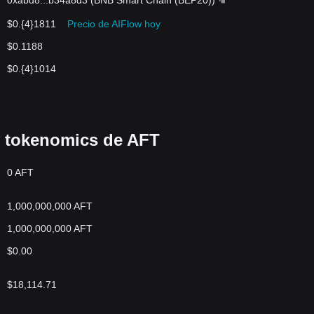
0xabd8
...
b34a8d3
(
BNB Smart Chain (BEP20)
)
$0.{4}1811
Precio de AIFlow hoy
$0.1188
$0.{4}1014
y tokenomics de AFT
0 AFT
1,000,000,000 AFT
1,000,000,000 AFT
$0.00
$18,114.71