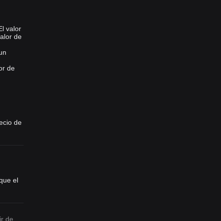
l valor
alor de
un
or de
ecio de
que el
ir de