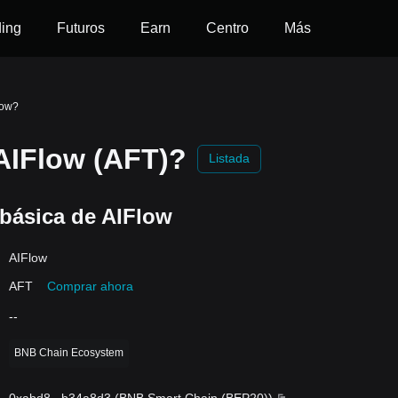
ding
Futuros
Earn
Centro
Más
low?
AIFlow (AFT)?
Listada
básica de AIFlow
AIFlow
AFT
Comprar ahora
--
BNB Chain Ecosystem