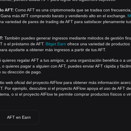
do AFT:
Como AFT es una criptomoneda que se tradea con frecuencia
a. Gana más AFT comprando barato y vendiendo alto en el exchange.
M
na variedad de pares de trading de AFT para satisfacer plenamente tu
T:
También puedes generar ingresos mediante métodos de gestión fin
T o el préstamo de AFT.
Bitget Earn
ofrece una variedad de productos
para ayudarte a obtener más ingresos a partir de tus AFT.
i quieres regalar AFT a tus amigos, a una organización benéfica o a u
 o quieres pagar a alguien con AFT, puedes enviar AFT rápida y fácilm
e su dirección de pago.
itio web oficial del proyecto AIFlow para obtener más información acer
T. Por ejemplo, descubre si el proyecto AIFlow apoya el uso de AFT de
ema, o si el proyecto AIFlow te permite comprar productos físicos o vir
AFT en Earn