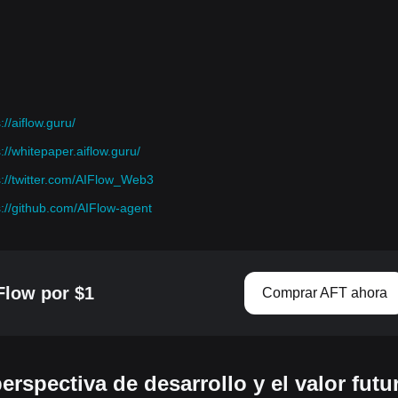
://aiflow.guru/
s://whitepaper.aiflow.guru/
s://twitter.com/AIFlow_Web3
s://github.com/AIFlow-agent
low por $1
Comprar AFT ahora
erspectiva de desarrollo y el valor futu