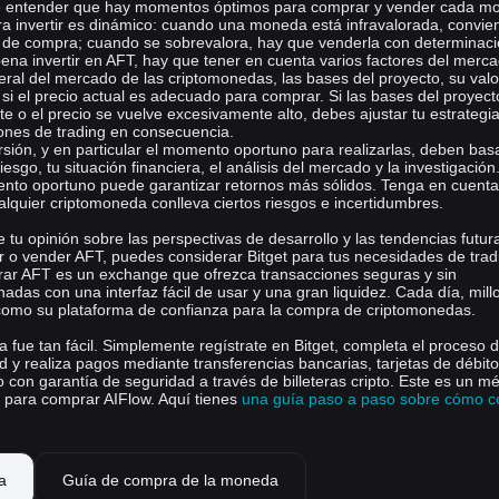
e entender que hay momentos óptimos para comprar y vender cada m
a invertir es dinámico: cuando una moneda está infravalorada, convie
a de compra; cuando se sobrevalora, hay que venderla con determinaci
 pena invertir en AFT, hay que tener en cuenta varios factores del merc
ral del mercado de las criptomonedas, las bases del proyecto, su valo
 si el precio actual es adecuado para comprar. Si las bases del proyect
 o el precio se vuelve excesivamente alto, debes ajustar tu estrategi
iones de trading en consecuencia.
rsión, y en particular el momento oportuno para realizarlas, deben bas
riesgo, tu situación financiera, el análisis del mercado y la investigació
ento oportuno puede garantizar retornos más sólidos. Tenga en cuent
alquier criptomoneda conlleva ciertos riesgos e incertidumbres.
tu opinión sobre las perspectivas de desarrollo y las tendencias futur
 o vender AFT, puedes considerar Bitget para tus necesidades de tradi
rar AFT es un exchange que ofrezca transacciones seguras y sin
adas con una interfaz fácil de usar y una gran liquidez. Cada día, mil
 como su plataforma de confianza para la compra de criptomonedas.
a fue tan fácil. Simplemente regístrate en Bitget, completa el proceso 
ad y realiza pagos mediante transferencias bancarias, tarjetas de débito
do con garantía de seguridad a través de billeteras cripto. Este es un m
para comprar AIFlow. Aquí tienes
una guía paso a paso sobre cómo 
a
Guía de compra de la moneda