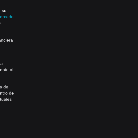
, su
ercado
s
anciera
na
ente al
ca de
ntro de
tuales