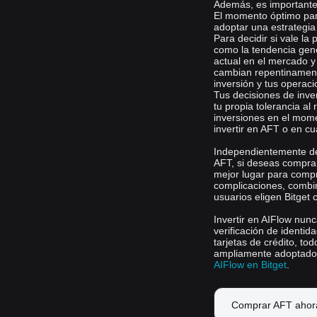
Además, es important
El momento óptimo par
adoptar una estrategi
Para decidir si vale la
como la tendencia gene
actual en el mercado y
cambian repentinamente
inversión y tus operac
Tus decisiones de inve
tu propia tolerancia al 
inversiones en el mom
invertir en AFT o en cu
Independientemente de 
AFT, si deseas comprar
mejor lugar para comp
complicaciones, combin
usuarios eligen Bitget
Invertir en AIFlow nunc
verificación de identid
tarjetas de crédito, to
ampliamente adoptado 
AIFlow en Bitget
.
Comprar AFT ahor