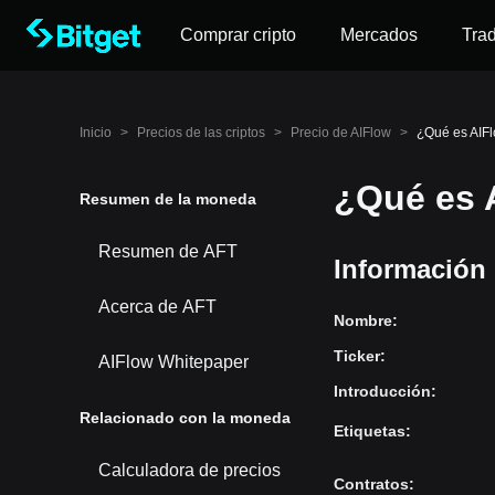
Comprar cripto
Mercados
Tra
Inicio
>
Precios de las criptos
>
Precio de AIFlow
>
¿Qué es AIF
¿Qué es 
Resumen de la moneda
Resumen de AFT
Información 
Acerca de AFT
Nombre
:
Ticker
:
AIFlow Whitepaper
Introducción
:
Relacionado con la moneda
Etiquetas
:
Calculadora de precios
Contratos
: