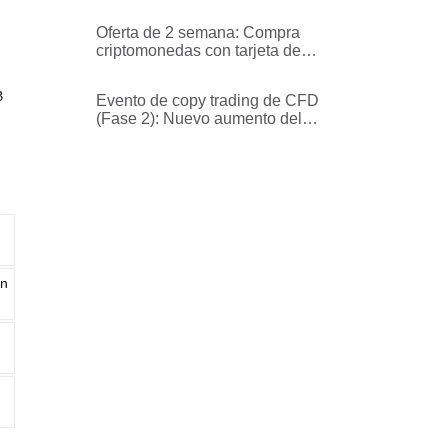
Bitget: Opera para ganar 1.000
USDT en recompensas por
Oferta de 2 semana: Compra
semana (Semana 1)
criptomonedas con tarjeta de
crédito/débito sin comisiones.
B
Evento de copy trading de CFD
(Fase 2): Nuevo aumento del
fondo de la promoción y
protección contra pérdidas en la
primera operación
en