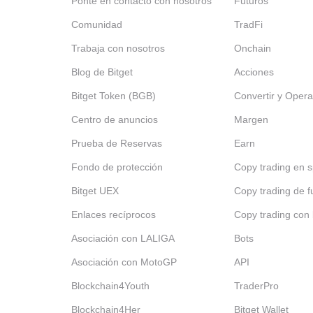
Ponte en contacto con nosotros
Futuros
Comunidad
TradFi
Trabaja con nosotros
Onchain
Blog de Bitget
Acciones
Bitget Token (BGB)
Convertir y Opera
Centro de anuncios
Margen
Prueba de Reservas
Earn
Fondo de protección
Copy trading en s
Bitget UEX
Copy trading de f
Enlaces recíprocos
Copy trading con 
Asociación con LALIGA
Bots
Asociación con MotoGP
API
Blockchain4Youth
TraderPro
Blockchain4Her
Bitget Wallet