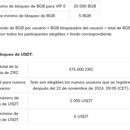
ximo de bloqueo de BGB para VIP 0
20.000 BGB
te mínimo de bloqueo de BGB
5 BGB
fondo de BGB por usuario = BGB bloqueados del usuario ÷ total de BG
or todos los participantes elegibles × fondo correspondiente.
loqueo de USDT:
otal de la
375.000 ZRC
a de ZRC
ad para nuevos
Solo son elegibles los nuevos usuarios que se registr
uarios
después del 22 de noviembre de 2024, 09:00 (CET).
 máximo de
2.000 USDT
o de USDT
 mínimo de
5 USDT
o de USDT