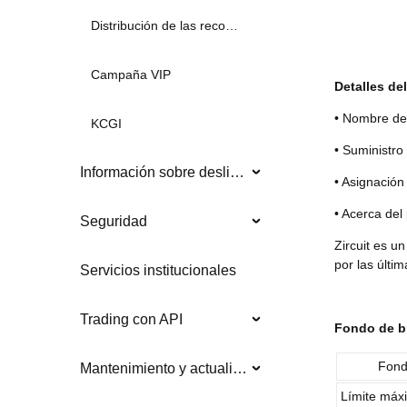
Distribución de las recompensas
Campaña VIP
Detalles de
• Nombre del
KCGI
• Suministro
Información sobre deslistados
• Asignació
• Acerca del
Seguridad
Zircuit es u
por las últi
Servicios institucionales
Trading con API
Fondo de b
Fond
Mantenimiento y actualizaciones del sistema
Límite máx