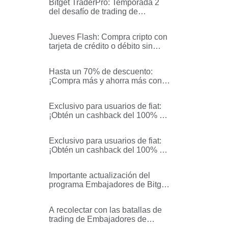
Bitget TraderPro: Temporada 2
del desafío de trading de
monedas populares - Reglas y
procesos
Jueves Flash: Compra cripto con
tarjeta de crédito o débito sin
comisiones
Hasta un 70% de descuento:
¡Compra más y ahorra más con tu
tarjeta de crédito o débito!
Exclusivo para usuarios de fiat:
¡Obtén un cashback del 100% de
la comisión de transacción en
BGB!
Exclusivo para usuarios de fiat:
¡Obtén un cashback del 100% de
la comisión de transacción en
USDT!
Importante actualización del
programa Embajadores de Bitget:
Incubación de la próxima
generación de líderes de opinión
A recolectar con las batallas de
en criptomonedas
trading de Embajadores de