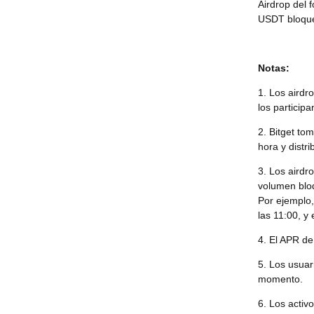
Airdrop del 
USDT bloquea
Notas:
1. Los airdr
los particip
2. Bitget to
hora y distr
3. Los airdr
volumen bloq
Por ejemplo,
las 11:00, y 
4. El APR de
5. Los usuar
momento.
6. Los activ