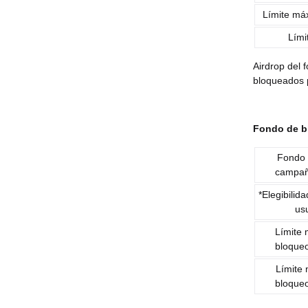
Límite má
Lími
Airdrop del 
bloqueados p
Fondo de b
Fondo t
campañ
*Elegibilid
us
Límite
bloque
Límite
bloque