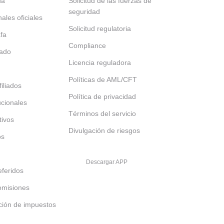
da
Solicitud de las fuerzas de
seguridad
nales oficiales
Solicitud regulatoria
afa
Compliance
tado
Licencia reguladora
Políticas de AML/CFT
iliados
Política de privacidad
tucionales
Términos del servicio
tivos
Divulgación de riesgos
os
Descargar APP
feridos
omisiones
ción de impuestos