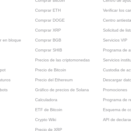
Comprar Bitcoin
Centro de ayu
Comprar ETH
Verificar los ca
Comprar DOGE
Centro antiest
Comprar XRP
Solicitud de lis
r en bloque
Comprar BGB
Servicios VIP
Comprar SHIB
Programa de af
Precios de las criptomonedas
Servicios insti
pot
Precio de Bitcoin
Custodia de ac
uturos
Precio del Ethereum
Descargar dat
bots
Gráfico de precios de Solana
Promociones
Calculadora
Programa de re
ETF de Bitcoin
Esquema de c
Crypto Wiki
API de declara
Precio de XRP