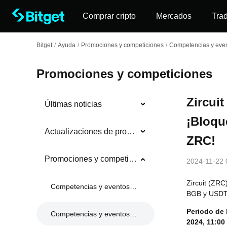
Comprar cripto
Mercados
Tra
Bitget
/
Ayuda
/
Promociones y competiciones
/
Competencias y even
Promociones y competiciones
Zircuit
Últimas noticias
¡Bloqu
Actualizaciones de producto
ZRC!
Promociones y competiciones
2024-11-22 
Zircuit (ZRC
Competencias y eventos en curso
BGB y USDT 
Periodo de
Competencias y eventos anteriores
2024, 11:00