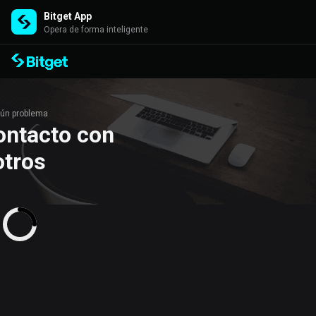
Bitget App
Opera de forma inteligente
gún problema
ontacto con
tros