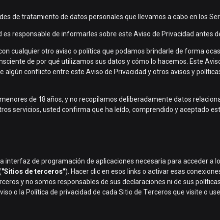
ades de tratamiento de datos personales que llevamos a cabo en los Servic
d es responsable de informarles sobre este Aviso de Privacidad antes d
 con cualquier otro aviso o política que podamos brindarle de forma o
sciente de por qué utilizamos sus datos y cómo lo hacemos. Este Aviso
ge algún conflicto entre este Aviso de Privacidad y otros avisos y polític
 a menores de 18 años, y no recopilamos deliberadamente datos relacio
 otros servicios, usted confirma que ha leído, comprendido y aceptado es
 la interfaz de programación de aplicaciones necesaria para acceder a lo
(
"Sitios de terceros"
). Hacer clic en esos links o activar esas conexio
rceros y no somos responsables de sus declaraciones ni de sus política
o o la Política de privacidad de cada Sitio de Terceros que visite o use