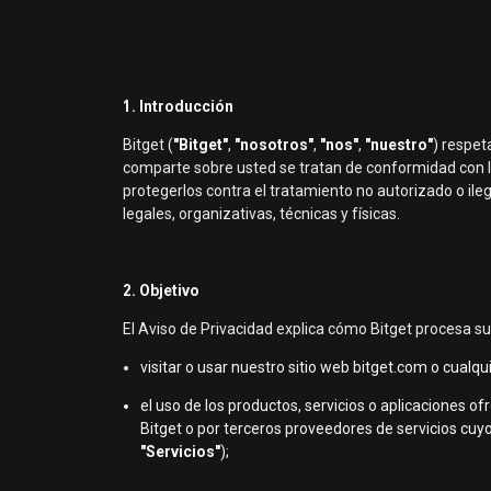
1. Introducción
Bitget (
"Bitget"
,
"nosotros"
,
"nos"
,
"nuestro"
) respet
comparte sobre usted se tratan de conformidad con 
protegerlos contra el tratamiento no autorizado o ile
legales, organizativas, técnicas y físicas.
2. Objetivo
El Aviso de Privacidad explica cómo Bitget procesa su
visitar o usar nuestro sitio web bitget.com o cualq
el uso de los productos, servicios o aplicaciones o
Bitget o por terceros proveedores de servicios cuy
"Servicios"
);