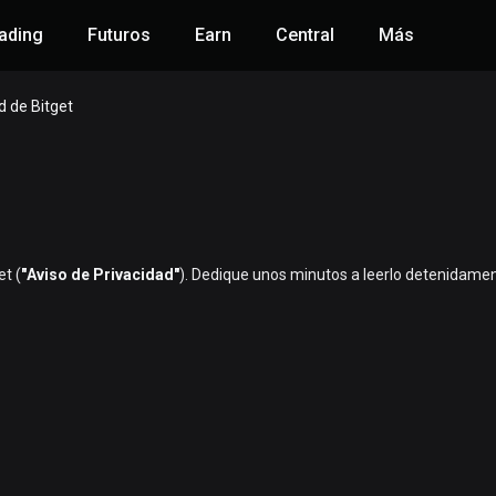
ading
Futuros
Earn
Central
Más
d de Bitget
et (
"Aviso de Privacidad"
). Dedique unos minutos a leerlo detenidamen