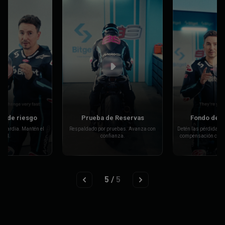
Auten
ba de Reservas
Fondo de Protección
 por pruebas. Avanza con
Detén las pérdidas a tiempo. Recibe una
confianza.
compensación cuando sea necesario.
Doble autenti
1
/
5