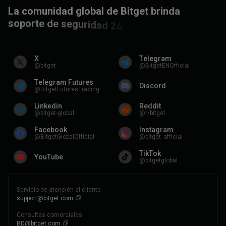
L
a
c
o
m
u
n
i
d
a
d
g
l
o
b
a
l
d
e
B
i
t
g
e
t
b
r
i
n
d
a
s
o
p
o
r
t
e
d
e
s
e
g
u
r
i
d
a
d
2
4
/
7
e
n
t
o
d
o
s
l
o
s
c
a
n
a
l
e
s
.
X
Telegram
@bitget
@BitgetENOfficial
Telegram Futures
Discord
@BitgetFuturesTrading
Linkedin
Reddit
@bitget-global
@r/bitget
Facebook
Instagram
@BitgetGlobalOfficial
@bitget_official
TikTok
YouTube
@bitgetglobal
Servicio de atención al cliente
support@bitget.com
Consultas comerciales
BD@bitget.com