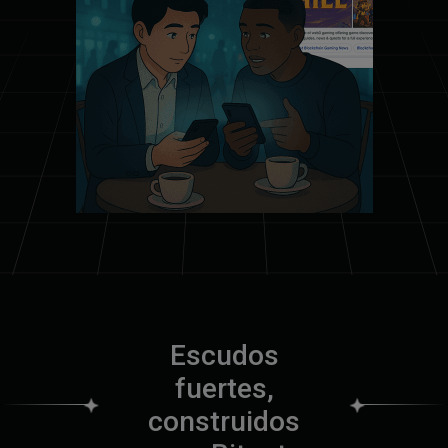
E
s
c
u
d
o
s
f
u
e
r
t
e
s
,
c
o
n
s
t
r
u
i
d
o
s