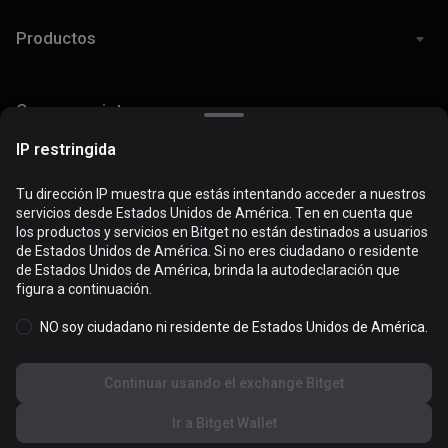
Productos
Comprar cripto
IP restringida
Soporte
Tu dirección IP muestra que estás intentando acceder a nuestros
servicios desde Estados Unidos de América. Ten en cuenta que
los productos y servicios en Bitget no están destinados a usuarios
Las cookies se usan para optimizar y personalizar tu experiencia
de Estados Unidos de América. Si no eres ciudadano o residente
Legal
en el sitio web. Puedes gestionar tus preferencias de cookies y
de Estados Unidos de América, brinda la autodeclaración que
consultar la
Política de Cookies
.
figura a continuación.
NO soy ciudadano ni residente de Estados Unidos de América.
Aceptar todas las cookies
© 2026 Bitget
Continuar usando el exchange Bitget
Rechazar todo
Ir a Bitget Wallet
Configuración de cookies