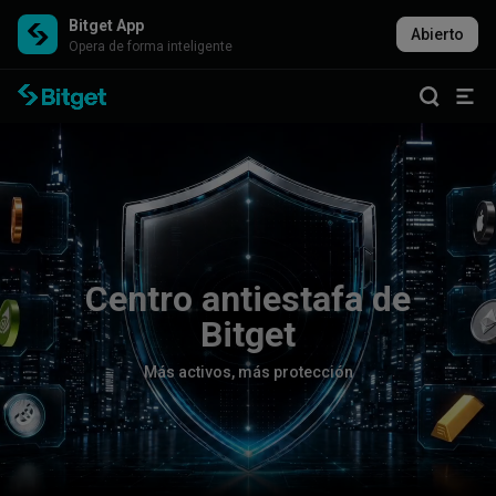
Bitget App
Abierto
Opera de forma inteligente
C
e
n
t
r
o
a
n
t
i
e
s
t
a
f
a
d
e
B
i
t
g
e
t
M
á
s
a
c
t
i
v
o
s
,
m
á
s
p
r
o
t
e
c
c
i
ó
n