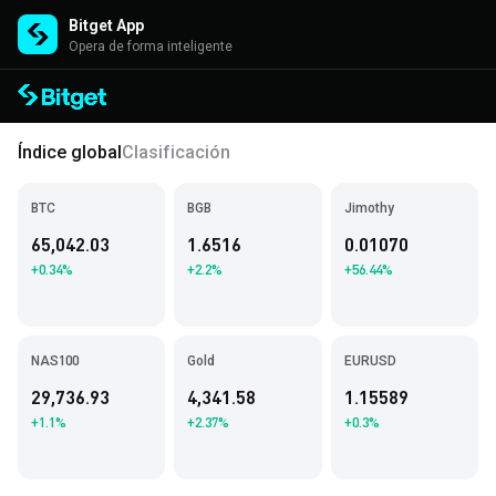
Bitget App
Opera de forma inteligente
Índice global
Clasificación
BTC
BGB
Jimothy
65,042.03
1.6516
0.01070
+0.34%
+2.2%
+56.44%
NAS100
Gold
EURUSD
29,736.93
4,341.58
1.15589
+1.1%
+2.37%
+0.3%