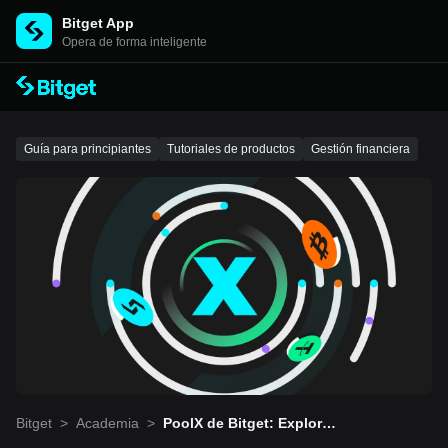
Bitget App
Opera de forma inteligente
Guía para principiantes
Tutoriales de productos
Gestión financiera
Bitget
>
Academia
>
PoolX de Bitget: Explora e
l mercado de las criptomo