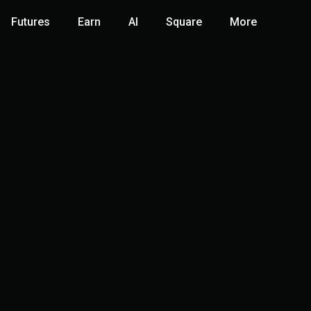
Futures
Earn
AI
Square
More
rPro
enta real con hasta 10x en fondos para tradear!