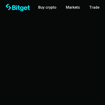
Buy crypto
Markets
Trade
Bitget Trade
Desafío de 10.000 USDT: ¡Conseguí una cu
Unite a la promo
Ganá 500 USDT