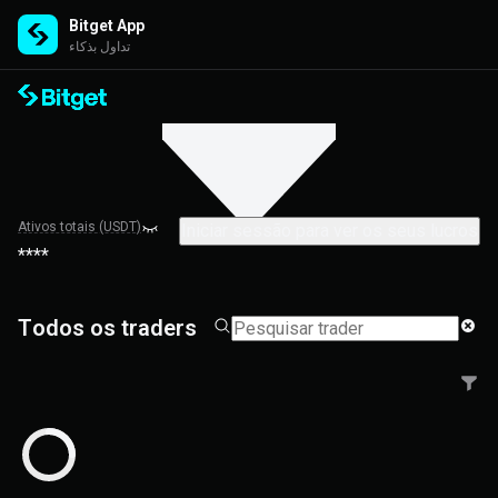
Bitget App
تداول بذكاء
Ativos totais (USDT)
Iniciar sessão para ver os seus lucros
****
Todos os traders