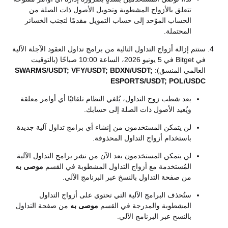
تتعلق بالأزواج المشطوبة وتحويل الأصول ذات الصلة من
الحساب الموّحد إلى حساب التمويل مقدمًا لتجنب الخسائر
المحتملة.
ستتم إزالة أزواج التداول التالية من برامج تداول العقود الآجلة الآلية
في Bitget في 5 يونيو 2026، الساعة 10:00 صباحًا (بالتوقيت
العالمي المنسق):
SWARMS/USDT; VFY/USDT; BDXN/USDT;
ESPORTS/USDT; POL/USDC
بعد شطب زوج التداول، يُلغي النظام تلقائيًا أي أوامر معلقة
ويُعيد الأصول ذات الصلة إلى حسابك.
لن يتمكن المستخدمون من إنشاء أي برامج تداول آلية جديدة
باستخدام أزواج التداول المحذوفة.
لن يتمكن المستخدمون بعد الآن من نشر برامج التداول الآلية
المُستخدمة مع أزواج التداول المشطوبة في القسم
موصى به
من صفحة التداول بالنسخ عبر البرنامج الآلي.
ستُحذف البرامج الآلية التي تحتوي على أزواج التداول
المشطوبة والمدرجة في القسم
موصى به
من صفحة التداول
بالنسخ عبر البرنامج الآلي.