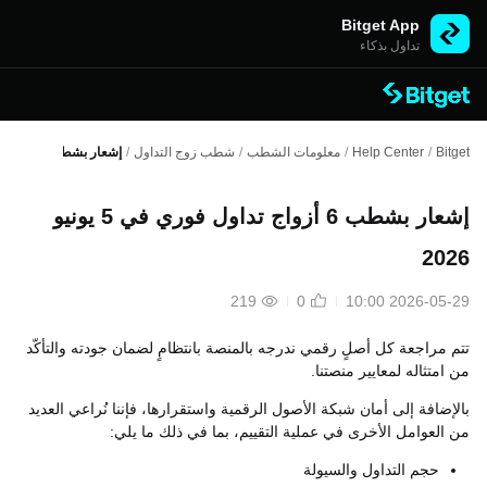
Bitget App
تداول بذكاء
Bitget
/
Help Center
/
معلومات الشطب
/
شطب زوج التداول
/
إشعار بشطب 6 أزواج تداول فوري في 5 يونيو 2026
إشعار بشطب 6 أزواج تداول فوري في 5 يونيو
2026
219
0
2026-05-29 10:00
تتم مراجعة كل أصلٍ رقمي ندرجه بالمنصة بانتظامٍ لضمان جودته والتأكّد
من امتثاله لمعايير منصتنا.
بالإضافة إلى أمان شبكة الأصول الرقمية واستقرارها، فإننا نُراعي العديد
من العوامل الأخرى في عملية التقييم، بما في ذلك ما يلي:
حجم التداول والسيولة