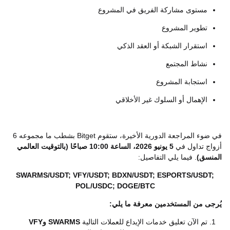
مستوى مشاركة الفريق في المشروع
تطوير المشروع
استقرار الشبكة أو العقد الذكي
نشاط المجتمع
استجابة المشروع
الإهمال أو السلوك غير الأخلاقي
في ضوء المراجعة الدورية الأخيرة، ستقوم Bitget بشطب ما مجموعه 6
أزواج تداول في
5 يونيو 2026، الساعة 10:00 صباحًا (بالتوقيت العالمي
المنسق)
. فيما يلي التفاصيل:
SWARMS/USDT; VFY/USDT; BDXN/USDT; ESPORTS/USDT;
POL/USDC; DOGE/BTC
يُرجى من المستخدمين معرفة ما يلي:
تم الآن تعليق خدمات الإيداع للعملات التالية
SWARMS وVFY