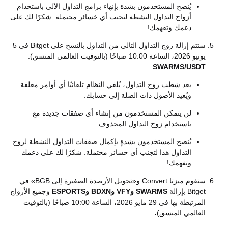
يُنصح المستخدمون بشدة بإنهاء برامج التداول الآلي باستخدام
أزواج التداول النشطة لتجنب أي خسائر محتملة. شكرًا لك على
دعمك وتفهمك!
ستتم إزالة زوج التداول التالي من التداول بالنسخ على Bitget في 5
يونيو 2026، الساعة 10:00 صباحًا (بالتوقيت العالمي المنسق):
SWARMS/USDT
بعد شطب زوج التداول، يُلغي النظام تلقائيًا أي أوامر معلقة
ويُعيد الأصول ذات الصلة إلى حسابك.
لن يتمكن المستخدمون من إنشاء أي صفقات جديدة مع
باستخدام زوج التداول المحذوف.
يُنصح المستخدمون بشدةٍ بإكمال صفقات التداول النشطة لزوج
التداول هذا لتجنب أي خسائر محتملة. شكرًا لك على دعمك
وتفهمك!
ستقوم ميزتا Convert و«تحويل الأرصدة الصغيرة إلى BGB» في
Bitget بإزالة
SWARMS وVFY وBDXN وESPORTS
وجميع الأزواج
المرتبطة بها في 29 مايو 2026، الساعة 10:00 صباحًا (بالتوقيت
العالمي المنسق)
.