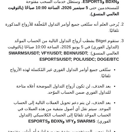
وBDXN وESPORTS
، وستظل خدمات السحب مفتوحة
للمستخدمين حتى
5 سبتمبر 2026، الساعة 10:00 صباحًا (بالتوقيت
العالمي المنسق)
.
يُرجى العلم أنه ستُلغى جميع أوامر التداول المُعلّقة للأزواج المذكورة
تلقائيًا.
ستقوم Bitget بشطب أزواج التداول التالية من الحساب الموحّد
(التداول الفوري) في 5 يونيو 2026، الساعة 10:00 صباحًا (بالتوقيت
العالمي المنسق):
SWARMS/USDT; VFY/USDT; BDXN/USDT;
ESPORTS/USDT; POL/USDC; DOGE/BTC
ستُلغى جميع أوامر التداول الفوري غير المُكتملة لهذه الأزواج
تلقائيًا.
بعد الحذف، لن تكون أزواج التداول الموضحة أعلاه متاحة
للتداول الفوري ضمن الحساب الموّحد.
بعد الحذف، لن يتم دعم تحويل العملات التالية إلى الحساب
الموحد. سيتم نقل أي أصول متبقية من هذه العملات في
الحساب الموحّد تلقائيًا إلى الحساب الكلاسيكي (التداول
الفوري):
SWARMS وVFY وBDXN وESPORTS
لذا، نوصي المستخدمين بشدةٍ بضرورة إدارة أي أوامر مفتوحة