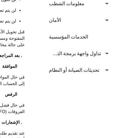
معلومات الشطب
لن يتم تضم
الأمان
لن يتم ت
الخدمات المؤسسية
المفتوحة ومست
على حالة مخاط
تداول واجهة برمجة التطبيق
3. بعد المراجعة
3.1 الموافقة
تحديثات الصيانة أو النظام
في حال المواف
إلى الحساب ال
3.2 الرفض
في حال فشل ال
الفروقات (CFD) الخاص بك، وصافي رأس المال، والهامش المتاح.
4. الإشعارات