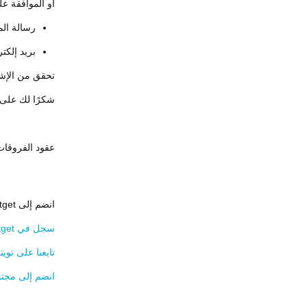
أو الموافقة عل
رسالة الم
بريد إلكت
تحقق من الإشع
شكرًا لك على
عقود الفروقات (CFD) من et
انضم إلى Bitget، أكبر منصة تداول عالمية (UEX)
سجل في Bitget الآن >>>
تابعنا على توي
انضم إلى مجتم