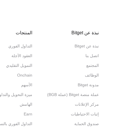
نبذة عن Bitget
المنتجات
نبذة عن Bitget
التداول الفوري
اتصل بنا
العقود الآجلة
المجتمع
التمويل التقليدي
الوظائف
Onchain
مدونة Bitget
الأسهم
عملة منصة Bitget (عملة BGB)
ميزة التحويل والتدا
مركز الإعلانات
الهامش
إثبات الاحتياطيات
Earn
صندوق الحماية
التداول الفوري بالنس