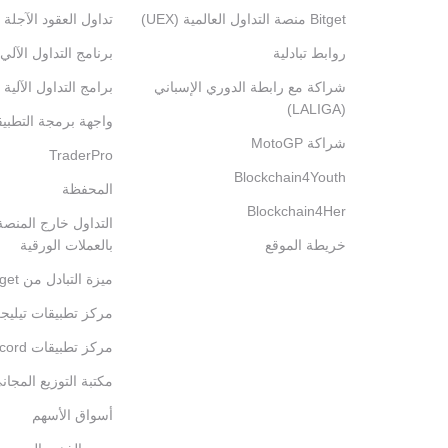
Bitget منصة التداول العالمية (UEX)
تداول العقود الآجلة 
روابط تبادلية
برنامج التداول الآلي
شراكة مع رابطة الدوري الإسباني
برامج التداول الآلية
(LALIGA)
واجهة برمجة التطبي
شراكة MotoGP
TraderPro
Blockchain4Youth
المحفظة
Blockchain4Her
خريطة الموقع
بالعملات الورقية
ميزة التبادل من Bitget
مركز تطبيقات تيليج
مركز تطبيقات Discord
مكتبة التوزيع المجان
أسواق الأسهم