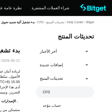
شراء العملات المشفرة
نظرة عامة عل
Bitget
/
Help Center
/
تحديثات المنتج
/
CFD
/
بدء تشغيل آلية تجميد تحويل عقو
تحديثات المنتج
بدء تشغيل
آخر الأخبار
2026-05-21 08:00
إضافات جديدة
الأصول، ستُطلق Bitget آلية تجميد تحويل عقود الفروق
تحديثات المنتج
15:00 (UTC+8)
أدى هذا الإجرا
CFD
التحرير، وسيتم
1. الإصدارات المدعومة
حساب موّحد
ستتمكن من رؤي