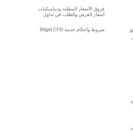
فروق الأسعار المتقلبة وديناميكيات
أسعار العرض والطلب في تداول
Bitget CFD (MT5)
شروط وأحكام خدمة Bitget CFD
قاتك
د
جعة،