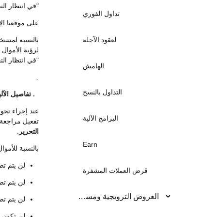
"في انتظار الت
تداول الفوري
على موقعنا الإ
بالنسبة لمستخ
لعقود الآجلة
لرؤية الأموال 
"في انتظار الت
الهامش
.
التداول بالنسخ
2. تفاصيل الآلية
البرامج الآلية
تفعيل مراجعة ا
التحرير
.
Earn
بالنسبة للأموا
لن يتم تضمي
قرض العملات المشفرة
لن يتم تضم
العروض الترويجية ومسابقات التداول
لن يتم تض
لن تكون 