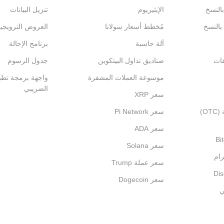
بالنسخ
الإيثيريوم
تنزيل البيانات
 بالنسخ
مُخطط أسعار سولانا
العروض الترويجي
آلة حاسبة
برنامج الإحالة
قات
صناديق تداول البيتكوين
جدول الرسوم
موسوعة العملات المشفرة
واجهة برمجة تطبي
الضريبي
سعر XRP
التداول خارج المنصة (OTC)
سعر Pi Network
سعر ADA
سعر Solana
رام
سعر عملة Trump
سعر Dogecoin
ي