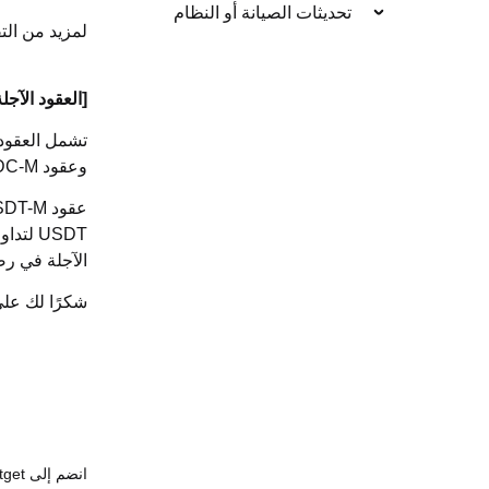
تحديثات الصيانة أو النظام
لمزيد من الت
[العقود الآجلة
تشمل العقود
وعقود
DC-M
عقود
SDT-M
USDT
لتداو
الآجلة في رص
شكرًا لك عل
انضم إلى Bitget، أكبر منصة تداول عالمية (UEX)