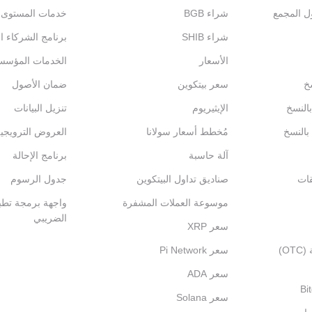
ول المجمع
شراء BGB
خدمات المستوى الم
شراء SHIB
برنامج الشركاء ال
الأسعار
الخدمات المؤسس
خ
سعر بيتكوين
ضمان الأصول
بالنسخ
الإيثيريوم
تنزيل البيانات
 بالنسخ
مُخطط أسعار سولانا
العروض الترويجي
آلة حاسبة
برنامج الإحالة
قات
صناديق تداول البيتكوين
جدول الرسوم
موسوعة العملات المشفرة
واجهة برمجة تطبي
الضريبي
سعر XRP
التداول خارج المنصة (OTC)
سعر Pi Network
سعر ADA
سعر Solana