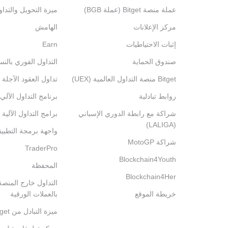
عملة منصة Bitget (عملة BGB)
ميزة التحويل والتدا
مركز الإعلانات
الهامش
إثبات الاحتياطيات
Earn
صندوق الحماية
التداول الفوري بالنس
Bitget منصة التداول العالمية (UEX)
تداول العقود الآجلة 
روابط تبادلية
برنامج التداول الآلي
شراكة مع رابطة الدوري الإسباني
برامج التداول الآلية
(LALIGA)
واجهة برمجة التطبي
شراكة MotoGP
TraderPro
Blockchain4Youth
المحفظة
Blockchain4Her
خريطة الموقع
بالعملات الورقية
ميزة التبادل من Bitget