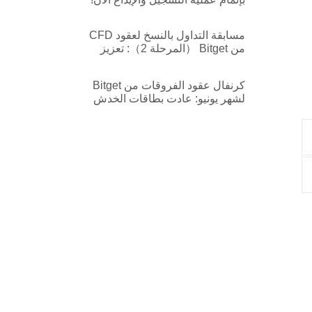
مع جوائز تصل حتى الـ 80$ لكل
مستخدم!
مسابقة التداول بالنسخ لعقود CFD
من Bitget （المرحلة 2）: تعزيز
مجمّع العرض الترويجي الجديد وحماية
من الخسارة للصفقة الأولى
كرنفال عقود الفروقات من Bitget
لشهر يونيو: عادت بطاقات الخدش
لفترة محدودة — اربح حتى 1,000
USDT