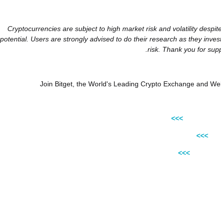
Cryptocurrencies are subject to high market risk and volatility despit
potential. Users are strongly advised to do their research as they inves
risk. Thank you for supp
Join Bitget, the World's Leading Crypto Exchange and 
Sign up on 
Fol
Join our 