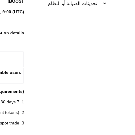
!
BOOST
تحديثات الصيانة أو النظام
, 9:00 (UTC)
ion details:
ible users
Requirements)
1. 7 days ≤ Registration time ≤ 30 days
2. Net deposit before first trade ≥ 100 USDT (or equivalent tokens)
3. First trade must be a spot trade