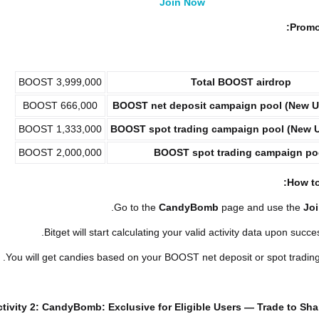
Join Now
Promot
3,999,000 BOOST
Total
BOOST
airdrop
666,000 BOOST
BOOST
net deposit campaign pool (New U
1,333,000 BOOST
BOOST
spot tra
ding campaign pool
(New U
2,000,000 BOOST
BOOST
spot tra
ding campaign po
How to
Go to the
CandyBomb
page and use the
Jo
Bitget will start calculating your valid activity data upon succes
You will get candies based on your BOOST net deposit or spot tradin
ctivity 2: CandyBomb: Exclusive for Eligible Users — Trade to Sh