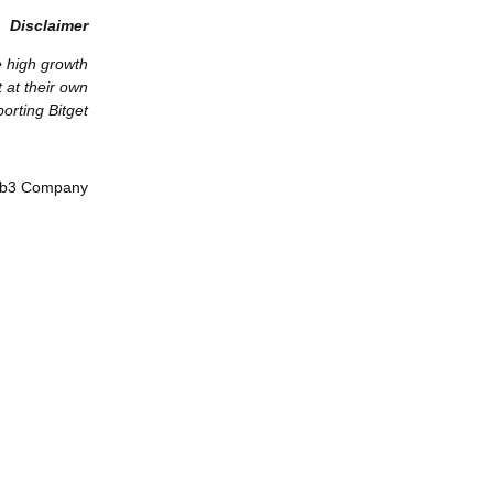
Disclaimer
e high growth
t at their own
orting Bitget.
Web3 Company
Bitget now >>>
low us on X >>>
Community >>>