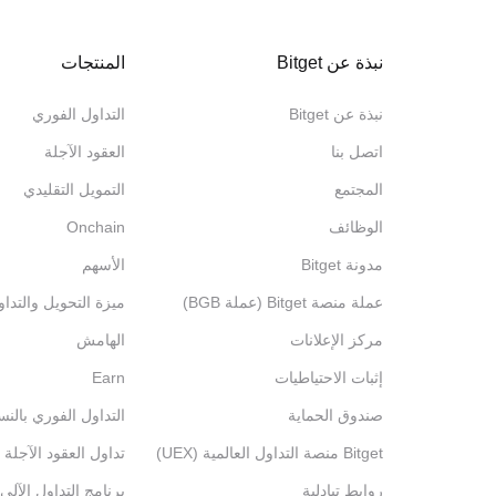
نبذة عن Bitget
المنتجات
نبذة عن Bitget
التداول الفوري
اتصل بنا
العقود الآجلة
المجتمع
التمويل التقليدي
الوظائف
Onchain
مدونة Bitget
الأسهم
عملة منصة Bitget (عملة BGB)
ميزة التحويل والتدا
مركز الإعلانات
الهامش
إثبات الاحتياطيات
Earn
صندوق الحماية
التداول الفوري بالنس
Bitget منصة التداول العالمية (UEX)
تداول العقود الآجلة 
روابط تبادلية
برنامج التداول الآلي