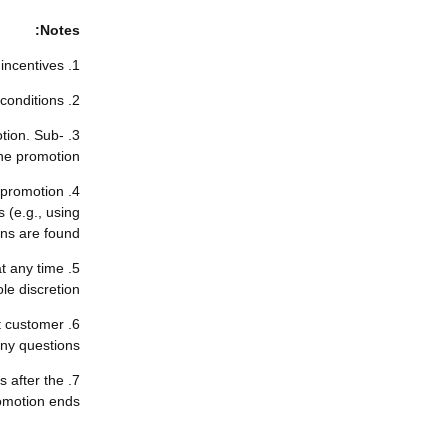
Notes:
1. Participants must complete identity verification to be eligible for the incentives.
2. All participants must strictly comply with Bitget's terms and conditions.
otion. Sub-
the promotion.
e promotion
s (e.g., using
ons are found.
at any time
ole discretion.
ct customer
ny questions.
s after the
omotion ends.