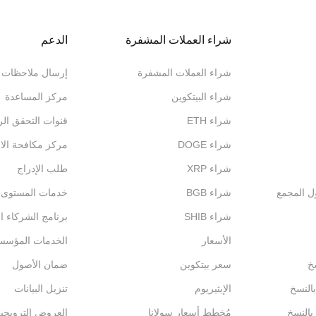
شراء العملات المشفرة
الدعم
شراء العملات المشفرة
إرسال ملاحظات
شراء البيتكوين
مركز المساعدة
شراء ETH
قنوات التحقق ال
شراء DOGE
مركز مكافحة الاح
شراء XRP
طلب الإدراج
ول المجمع
شراء BGB
خدمات المستوى الم
شراء SHIB
برنامج الشركاء ال
الأسعار
الخدمات المؤسس
خ
سعر بيتكوين
ضمان الأصول
بالنسخ
الإيثيريوم
تنزيل البيانات
 بالنسخ
مُخطط أسعار سولانا
العروض الترويجي