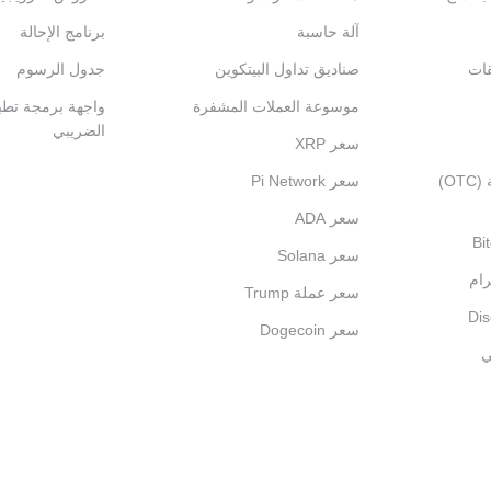
آلة حاسبة
برنامج الإحالة
قات
صناديق تداول البيتكوين
جدول الرسوم
موسوعة العملات المشفرة
واجهة برمجة تطبي
الضريبي
سعر XRP
التداول خارج المنصة (OTC)
سعر Pi Network
سعر ADA
سعر Solana
رام
سعر عملة Trump
سعر Dogecoin
ي