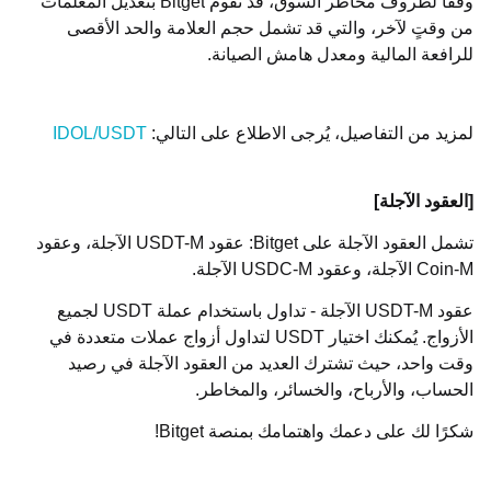
وفقًا لظروف مخاطر السوق، قد تقوم
Bitget
بتعديل المعلمات
من وقتٍ لآخر، والتي قد تشمل حجم العلامة والحد الأقصى
للرافعة المالية ومعدل هامش الصيانة.
لمزيد من التفاصيل، يُرجى الاطلاع على التالي:
IDOL/USDT
[العقود الآجلة]
تشمل العقود الآجلة على
Bitget
: عقود
USDT-M
الآجلة، وعقود
Coin-M
الآجلة، وعقود
USDC-M
الآجلة.
عقود
USDT-M
الآجلة - تداول باستخدام عملة
USDT
لجميع
الأزواج. يُمكنك اختيار
USDT
لتداول أزواج عملات متعددة في
وقت واحد، حيث تشترك العديد من العقود الآجلة في رصيد
الحساب، والأرباح، والخسائر، والمخاطر.
شكرًا لك على دعمك واهتمامك بمنصة
Bitget
!