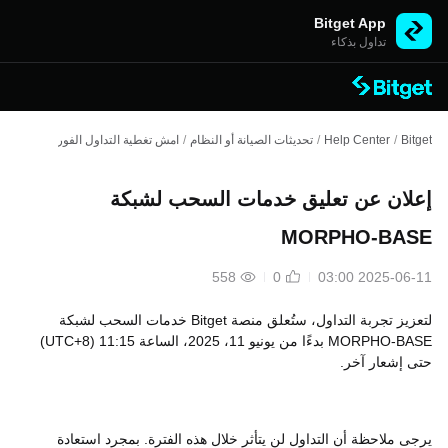
Bitget App
تداول بذكاء
Bitget
/
Help Center
/
تحديثات الصيانة أو النظام
/
امش تغطية التداول الفوري
/
إعلان عن 
إعلان عن تعليق خدمات السحب لشبكة
MORPHO-BASE
558
0
2025-06-11 03:00
لتعزيز تجربة التداول، ستُعلق منصة Bitget خدمات السحب لشبكة
MORPHO-BASE بدءًا من يونيو 11، 2025، الساعة 11:15 (UTC+8)
حتى إشعار آخر.
يرجى ملاحظة أن التداول لن يتأثر خلال هذه الفترة. بمجرد استعادة