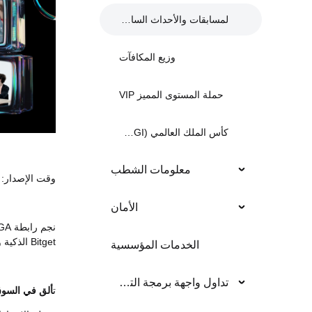
لمسابقات والأحداث السابقة
وزيع المكافآت
حملة المستوى المميز VIP
كأس الملك العالمي (KCGI)
معلومات الشطب
وقت الإصدار: 12 مايو، الساعة 6 مساءً (بالتوقيت العالمي المنسق+8
الأمان
Bitget الذكية والتنافس على المكافآت الأسطورية.
الخدمات المؤسسية
تداول واجهة برمجة التطبيق
ت
ألق في السوق م