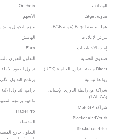
الوظائف
Onchain
مدونة Bitget
الأسهم
عملة منصة Bitget (عملة BGB)
ميزة التحويل والتدا
مركز الإعلانات
الهامش
إثبات الاحتياطيات
Earn
صندوق الحماية
التداول الفوري بالنس
Bitget منصة التداول العالمية (UEX)
تداول العقود الآجلة 
روابط تبادلية
برنامج التداول الآلي
شراكة مع رابطة الدوري الإسباني
برامج التداول الآلية
(LALIGA)
واجهة برمجة التطبي
شراكة MotoGP
TraderPro
Blockchain4Youth
المحفظة
Blockchain4Her