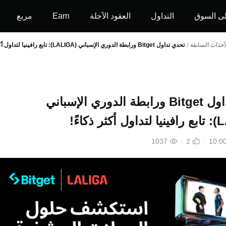
ى السوق
التداول
العقود الآجلة
Earn
مربع
أحداث السابقة
/
تحدي تداول Bitget ورابطة الدوري الإسباني (LALIGA): تابع رافينيا لتداول أكثر ذكاءً!
تحدي تداول Bitget ورابطة الدوري الإسباني
1037
2