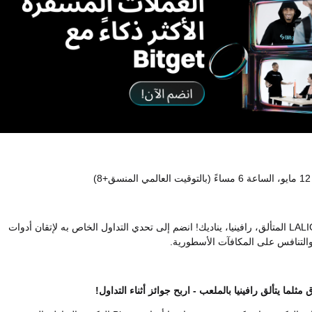
)
نجم رابطة LALIGA المتألق، رافينيا، يناديك! انضم إلى تحدي التداول الخاص به لإتقان أدوات
ثلما يتألق رافينيا بالملعب - اربح جوائز أثناء التداول!