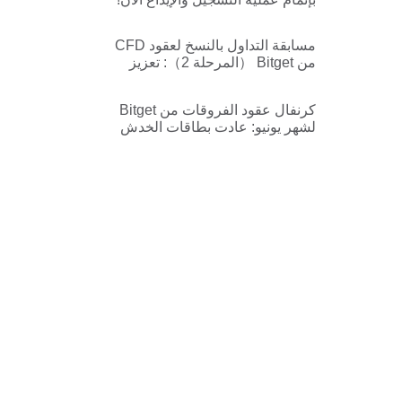
مع جوائز تصل حتى الـ 80$ لكل
مستخدم!
مسابقة التداول بالنسخ لعقود CFD
من Bitget （المرحلة 2）: تعزيز
مجمّع العرض الترويجي الجديد وحماية
من الخسارة للصفقة الأولى
كرنفال عقود الفروقات من Bitget
لشهر يونيو: عادت بطاقات الخدش
لفترة محدودة — اربح حتى 1,000
USDT