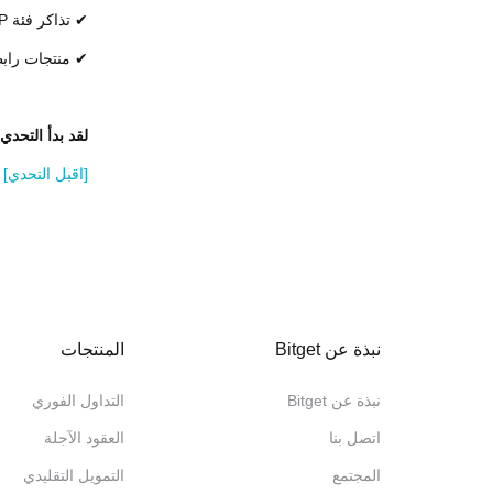
✔ تذاكر فئة VIP لرؤيته يلعب مباشرة
✔ منتجات رابطة الدو
لقد بدأ التحدي
[اقبل التحدي]
نبذة عن Bitget
المنتجات
نبذة عن Bitget
التداول الفوري
اتصل بنا
العقود الآجلة
المجتمع
التمويل التقليدي