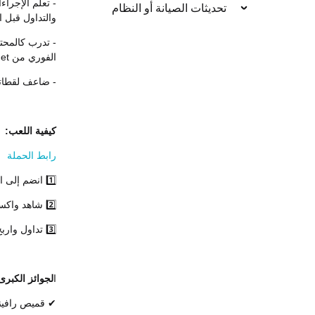
تحديثات الصيانة أو النظام
والتداول قبل 
- تدرب كالمحت
الفوري من Bitget!
- ضاعف لقطاتك في Glory: كل صفقة ذكية = مشاركا
كيفية اللعب:
رابط الحملة
1️⃣ انضم إلى التحدي - سجّل على صفحة الحدث الخاصة بنا
2️⃣ شاهد واكسب - أكمل مقاطع الفيديو للحصول على القسائم
3️⃣ تداول واربح - نفّذ الصفقات لفرص ربح المكافآت
ا
لجوائز الكبرى
✔ قميص رافينيا