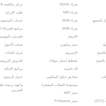
شراء DOGE
مركز مكافحة الاح
شراء XRP
طلب الإدراج
ول المجمع
شراء BGB
خدمات المستوى الم
شراء SHIB
برنامج الشركاء ال
الأسعار
الخدمات المؤسس
خ
سعر بيتكوين
ضمان الأصول
بالنسخ
الإيثيريوم
تنزيل البيانات
 بالنسخ
مُخطط أسعار سولانا
العروض الترويجي
آلة حاسبة
برنامج الإحالة
قات
صناديق تداول البيتكوين
جدول الرسوم
موسوعة العملات المشفرة
واجهة برمجة تطبي
الضريبي
سعر XRP
التداول خارج المنصة (OTC)
سعر Pi Network