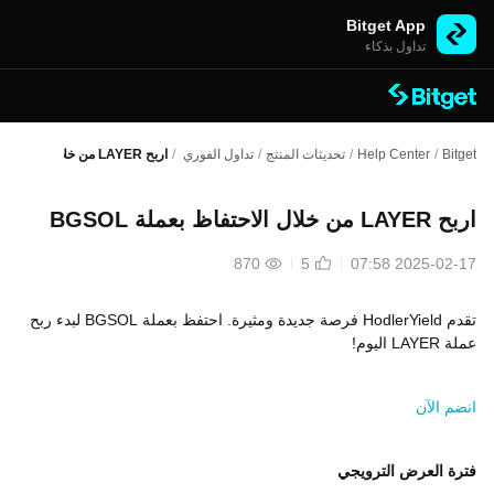
Bitget App
تداول بذكاء
Bitget
/
Help Center
/
تحديثات المنتج
/
تداول الفوري
/
اربح LAYER من خلال الاحتفاظ بعملة BGSOL
اربح LAYER من خلال الاحتفاظ بعملة BGSOL
870
5
2025-02-17 07:58
تقدم
HodlerYield
فرصة جديدة ومثيرة. احتفظ بعملة
BGSOL
لبدء ربح
عملة
LAYER
اليوم!
انضم الآن
فترة العرض الترويجي