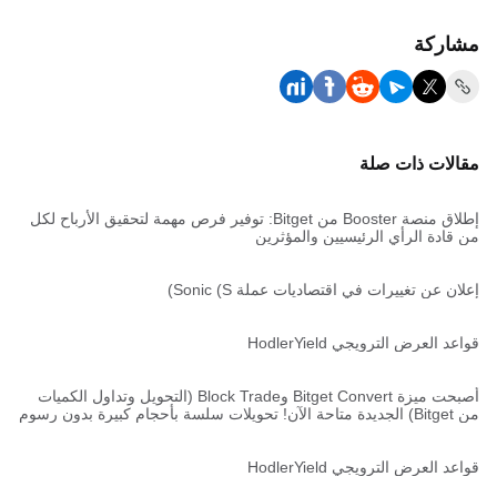
مشاركة
مقالات ذات صلة
إطلاق منصة Booster من Bitget: توفير فرص مهمة لتحقيق الأرباح لكل
من قادة الرأي الرئيسيين والمؤثرين
إعلان عن تغييرات في اقتصاديات عملة Sonic (S)
قواعد العرض الترويجي HodlerYield
أصبحت ميزة Bitget Convert وBlock Trade (التحويل وتداول الكميات
من Bitget) الجديدة متاحة الآن! تحويلات سلسة بأحجامٍ كبيرة بدون رسوم
وتنفيذ سريع جدًا!
قواعد العرض الترويجي HodlerYield