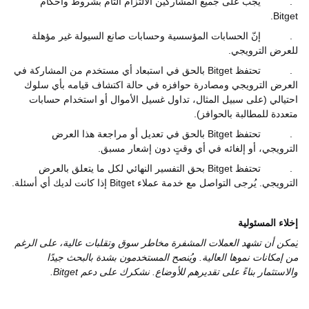
2.
يجب على جميع المشاركين الالتزام التام بشروط وأحكام
.
Bitget
3.
إنّ الحسابات المؤسسية وحسابات صانع السيولة غير مؤهلة
للعرض الترويجي.
4.
تحتفظ
Bitget
بالحق في استبعاد أي مستخدم من المشاركة في
العرض الترويجي ومصادرة حوافزه في حالة اكتشاف قيامه بأي سلوك
احتيالي (على سبيل المثال، تداول غسيل الأموال أو استخدام حسابات
متعددة للمطالبة بالحوافز).
5.
تحتفظ
Bitget
بالحق في تعديل أو مراجعة هذا العرض
الترويجي، أو إلغائه في أي وقتٍ دون إشعار مسبق.
6.
تحتفظ
Bitget
بحق التفسير النهائي لكل ما يتعلق بالعرض
الترويجي. يُرجى التواصل مع خدمة عملاء
Bitget
إذا كانت لديك أي أسئلة.
إخلاء المسئولية
يُمكن أن تشهد العملات المشفرة مخاطر سوق وتقلبات عالية، على الرغم
من إمكانات نموها العالية. ويُنصح المستخدمون بشدة بالبحث جيدًا
والاستثمار بناءً على تقديرهم للأوضاع. نشكرك على دعم
Bitget
.