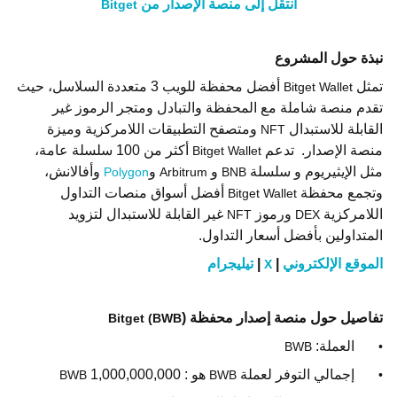
انتقل إلى منصة الإصدار من
Bitget
نبذة حول المشروع
تمثل
أفضل محفظة للويب 3 متعددة السلاسل، حيث
Bitget Wallet
تقدم منصة شاملة مع المحفظة والتبادل ومتجر الرموز غير
القابلة للاستبدال
ومتصفح التطبيقات اللامركزية وميزة
NFT
منصة الإصدار.
تدعم
أكثر من 100 سلسلة عامة،
Bitget Wallet
مثل الإيثيريوم و سلسلة
و
و
وأفالانش،
Polygon
Arbitrum
BNB
وتجمع محفظة
أفضل أسواق منصات التداول
Bitget Wallet
اللامركزية
ورموز
غير القابلة للاستبدال لتزويد
NFT
DEX
المتداولين بأفضل أسعار التداول.
الموقع الإلكتروني
|
|
تيليجرام
X
تفاصيل حول منصة إصدار محفظة
)
Bitget (BWB
العملة:
BWB
•
إجمالي التوفر لعملة
هو : 1,000,000,000
BWB
BWB
•