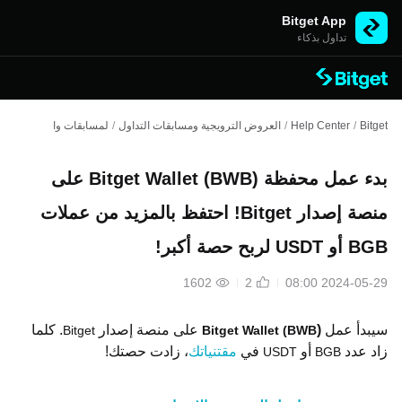
Bitget App
تداول بذكاء
Bitget
/
Help Center
/
العروض الترويجية ومسابقات التداول
/
لمسابقات والأحداث الساب
بدء عمل محفظة Bitget Wallet (BWB) على
منصة إصدار Bitget! احتفظ بالمزيد من عملات
BGB أو USDT لربح حصة أكبر!
1602
2
2024-05-29 08:00
سيبدأ عمل
)
على منصة إصدار
. كلما
Bitget
Bitget Wallet (BWB
زاد عدد
أو
في
مقتنياتك
،
زادت حصتك!
USDT
BGB