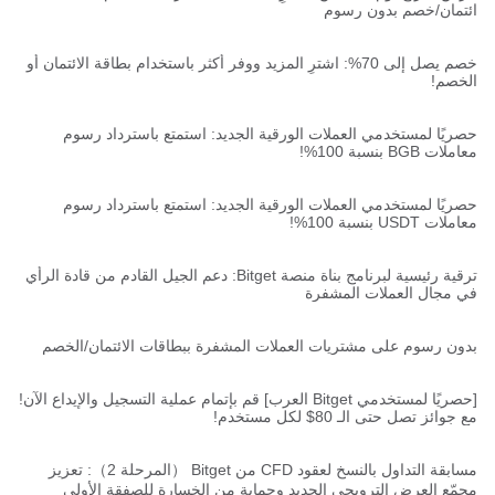
ائتمان/خصم بدون رسوم
خصم يصل إلى 70%: اشترِ المزيد ووفر أكثر باستخدام بطاقة الائتمان أو
الخصم!
حصريًا لمستخدمي العملات الورقية الجديد: استمتع باسترداد رسوم
معاملات BGB بنسبة 100%!
حصريًا لمستخدمي العملات الورقية الجديد: استمتع باسترداد رسوم
معاملات USDT بنسبة 100%!
ترقية رئيسية لبرنامج بناة منصة Bitget: دعم الجيل القادم من قادة الرأي
في مجال العملات المشفرة
بدون رسوم على مشتريات العملات المشفرة ببطاقات الائتمان/الخصم
[حصريًا لمستخدمي Bitget العرب] قم بإتمام عملية التسجيل والإيداع الآن!
مع جوائز تصل حتى الـ 80$ لكل مستخدم!
مسابقة التداول بالنسخ لعقود CFD من Bitget （المرحلة 2）: تعزيز
مجمّع العرض الترويجي الجديد وحماية من الخسارة للصفقة الأولى