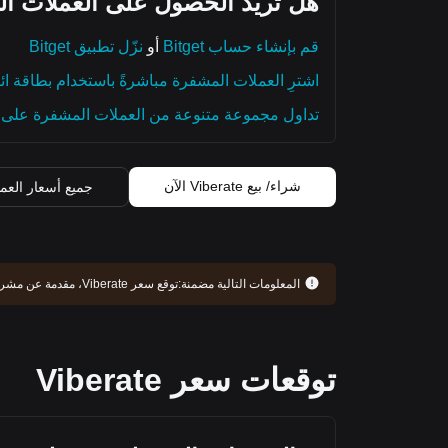
هل تريد الحصول على العملات ال
قم بإنشاء حساب Bitget
أو
نزّل تطبيق Bitget
اشترِ العملات المشفرة مباشرةً باستخدام بطاقة ائ
تداول مجموعة متنوعة من العملات المشفرة على م
شراء/ بيع Viberate الآن
جميع أسعار العم
المعلومات التالية مضمنة:
توقع سعر Viberate، مقدمة عن مشروع Viberate، سجل التطوير، والمزيد. استمر في القراءة للحصول على فهم أعمق لـ Viberate.
توقعات سعر Viberate