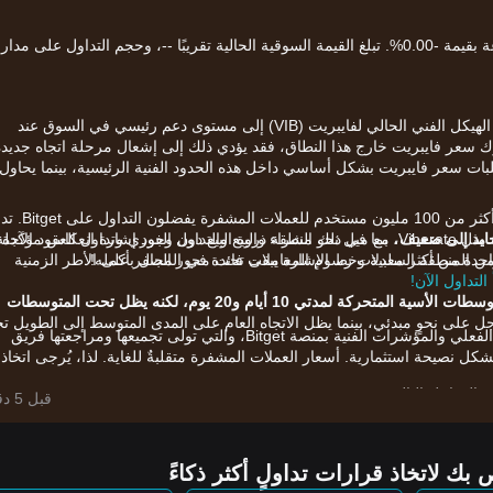
ريت (VIB) إلى مستوى دعم رئيسي في السوق عند
رك سعر فايبريت خارج هذا النطاق، فقد يؤدي ذلك إلى إشعال مرحلة اتجاه جديدة
بات سعر فايبريت بشكل أساسي داخل هذه الحدود الفنية الرئيسية، بينما يحاول
الآن بعد أن فهمت السوق، حان الوقت للشراء والتداول. أكثر من 100 مليون 
ايد إلى ضعيف
Bitget مجموعة كبيرة من طرق التداول للأصول المشفرة مثل Viberate، بما في ذلك الشراء والبيع والتداول الفوري وتداول العقود الآجل
، مع ميل نحو منطقة ذروة البيع دون وجود إشارة انعكاس مؤكدة ب
 واحدة من أكثر معدلات رسوم المعاملات فائدة في المجال بأكمله!
ضمن المنطقة السلبية وخط الإشارة يبقى تحت محور الصفر على الأطر الزمنية
يحتفظ السعر فوق المتوسطات الأسية المتحركة لمدتي 10 أيام و20 يوم، لكنه يظل تحت المتوسطات
جل على نحوٍ مبدئي، بينما يظل الاتجاه العام على المدى المتوسط إلى الطويل 
يعتمد التحليل أعلاه على بيانات الرسم البياني في الوقت الفعلي والمؤشرات الفنية بمنصة Bitget، والتي تولى تجميعها ومراجعتها فريق
قط ولا تشكل نصيحة استثمارية. أسعار العملات المشفرة متقلبةٌ للغاية. لذا، يُرجى اتخاذ
لعوامل التالية:
قبل 5 دقائق
م الحجز والأنشطة الترويجية والمكافآت داخل منظومة بيانات الموسيقى الخاصة به، 
في الصناعة.
اه سلبي، يوجد تباين في زخم المدى القصير إذ يُظهر السعر صمودًا رغم قراءات