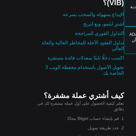
(VIB)؟
ام
ية
الإيداع بسهولة والسحب بسرعة
اشترِ لتنمو، وبع لتربح
التداول الفوري للمراجحة
حجم تداول عقود ADA
 أن
تداول العقود الآجلة للمخاطر العالية والعائد
العالي
اكسب دخلًا ثابتًا بمعدلات فائدة مستقرة
تحويل الأصول باستخدام محفظة الويب 3
الخاصة بك
كيف أشتري عملة مشفرة؟
تعلم كيفية الحصول على أول عملة مشفرة لك في
دقائق.
1. قم بإنشاء حساب Bitget مجانًا.
2. حدد طريقة تمويل.