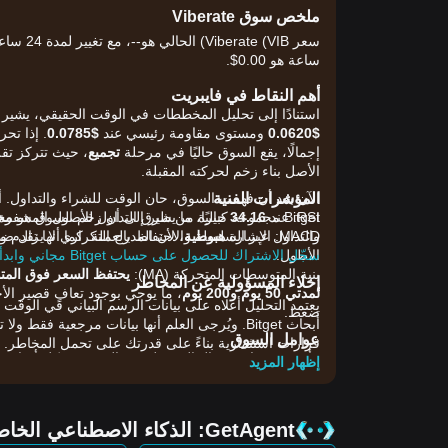
ملخص سوق Viberate
ساعة هو 0.00$.
أهم النقاط في فايبريت
استنادًا إلى تحليل المخططات في الوقت الحقيقي، يشير الهيكل الفني الحالي لفايب
$0.0620
ومستوى مقاومة رئيسي عند
$0.0785
. إذا تح
إجمالًا، يقع السوق حاليًا في مرحلة
تجميع
، حيث تتركز تقل
الأصل بناء زخم لحركته المقبلة.
المؤشرات الفنية
RSI: عند
34.16
حاليًا، ما يشير إلى أن زخم السوق هو
مح
MACD: الإشارة
هبوطية
والتداول عبر السلسلة والاحتفاظ بالعملة. كما أنها تقدم
، لأن المدرج التكراري لا يزال 
الأطول.
سجّل الاشتراك للحصول على حساب Bitget مجاني وابدأ التداول الآن!
بنية المتوسطات المتحركة (MA):
إخلاء المسؤولية عن المخاطر
لمدتي 50 يوم و200 يوم
، ما يوحي بوجود تعافٍ قصير الأ
ضغط.
أبحاث Bitget. ويُرجى العلم أنها بيانات مرجعية ف
عوامل السوق
قرارات استثمارية بناءً على قدرتك على تحمل المخاطر.
يتأثر سعر فايبريت الحالي وظروف السوق بشكل أساسي با
إظهار المزيد
•
منفعة النظام البيئي:
يعمل VIB كرمز منفعة لرسو
يجعل قيمته حساسة لاعتماد المنصة من قبل المتخصصين 
•
تباين المعنويات:
بينما تظل الإشارات الفنية صافية باتج
GetAgent: الذكاء الاصطناعي الخاص بك لاتخاذ قرارات تداولٍ أكثر ذكاءً
المؤشرات الهبوطية.