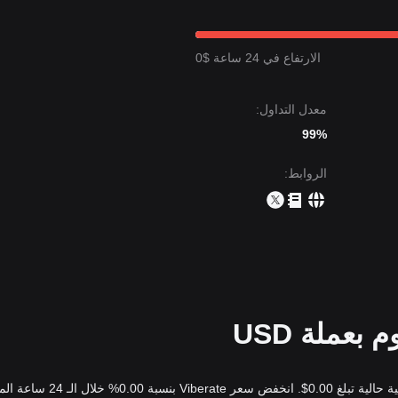
تهدف التالي
$0.0850
.
 السعر المستهدف التالي
$0.0580
.
الارتفاع في 24 ساعة $0
ايبريت قد يواجه تقلبات أو تجميعًا على المدى القصير، فمن المرجح أن يبقى ات
ق مستوى الدعم المحوري
$0.0620
.
معدل التداول:
99%
الروابط
:
سعر Viberate المباشر اليوم هو 0.00$USD، مع قيمة سوقية حالية تبلغ 0.00$. انخفض سع