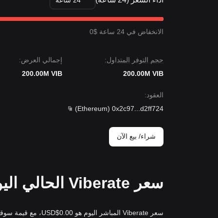
24 ساعة
نظرة السوق
إذا اخترق سعر فايبريت
$0.0785
، فقد يكون السعر المس
إذا انخفض سعر فايبريت إلى ما دون
$0.0620
، فقد يكون
الانخفاض في 24 ساعة $0
إجماع السوق
تشير التحليلات الشاملة من عدة محللين إلى أنه رغم أن ف
المدى المتوسط
محايدًا إلى صعودي
طالما ظل السعر فو
حجم التوفر المتداول:
إجمالي العرض:
200.00M VIB
200.00M VIB
العقود
:
)
Ethereum
(
0x2c97
...
d2ff724
شراء/ بيع الآن
سعر Viberate الحالي اليوم بعملة USD