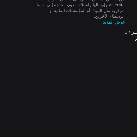
Viberate وإرسالها واستلامها دون الحاجة إلى سلطة
مركزية مثل البنوك أو المؤسسات المالية أو
الوسطاء الآخرين.
عرض المزيد
اعتبارًا من الآن، يُقيّم سعر Viberate (VIB) بعملة United States Dollar بقيمة 0.00$ USD. يُمكنك شراء 1 VIB مقابل 0.00$الآن، يُمكنك شراء 0
 $0.0004014 USD، وأقل سعر VIB إلى USD هو