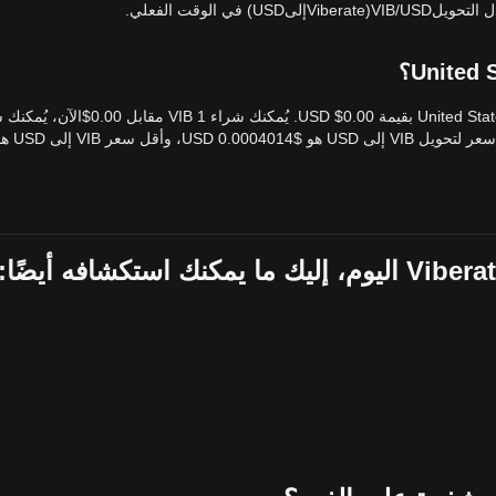
VIB مقابل $10 الآن. خلال الـ 24 ساعة الماضية، كان أعلى سعر لتحويل VIB إلى USD هو