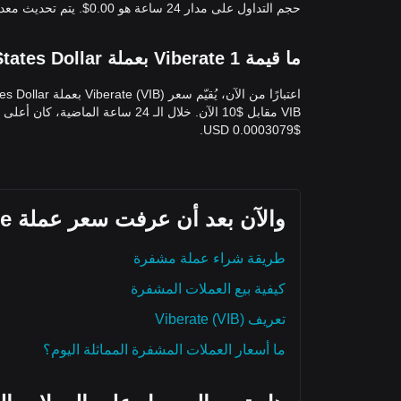
حجم التداول على مدار 24 ساعة هو 0.00$. يتم تحديث معدل التحويلVIB/USD(ViberateإلىUSD) في الوقت الفعلي.
ما قيمة 1 Viberate بعملة United States Dollar؟
$0.0003079 USD.
والآن بعد أن عرفت سعر عملة Viberate اليوم، إليك ما يمكنك استكشافه أيضًا:
طريقة شراء عملة مشفرة
كيفية بيع العملات المشفرة
تعريف Viberate (VIB)
ما أسعار العملات المشفرة المماثلة اليوم؟