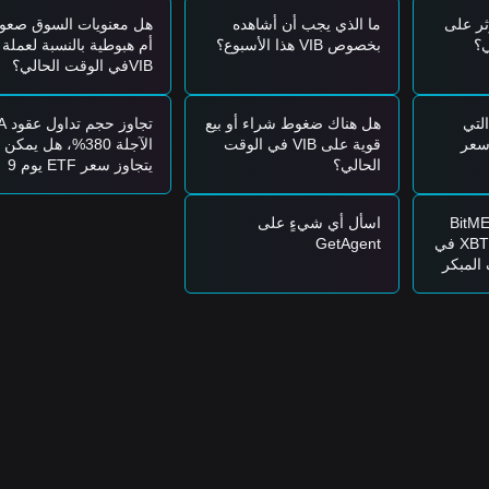
يز على الشفافية عبر السلسلة وأتمتة تدفقات العوائد، وهو ما يزال محور اهتم
ثر على
ما الذي يجب أن أشاهده
هل معنويات السوق صعود
بخصوص VIB هذا الأسبوع؟
أم هبوطية بالنسبة لعملة
VIBفي الوقت الحالي؟
ون استراتيجيات تداول مرجعية على النحو التالي:
اد، فقد يتيح ذلك فرصة شراء قصيرة الأجل.
التي
هل هناك ضغوط شراء أو بيع
تجاوز 
اول، فقد يؤكد ذلك بداية اتجاه صعودي جديد.
سعر
قوية على VIB في الوقت
الآجلة 380%، هل يمكن
الحالي؟
يتجاوز سعر ETF يوم 9
خل السوق مرحلة تصحيح قصيرة الأجل، وربما يختبر دعمًا أقل عند
$0.0580
.
أغسطس مستوى 0.2 دولار؟
ؤدي إعلان BitMEX
اسأل أي شيءٍ على
يات مرجعية على النحو التالي:
بإيقاف تداول عقود XBT في
GetAgent
 المبكر
لى دفعات.
سعر
باع الاتجاه.
عودي جديد.
لى المدى المتوسط إلى الطويل على بنية صعودية.
 الماضية بنية سعر
تجميع جانبي
، وتكون معنويات السوق عمومًا
محايدة
. يتذبذب
.
$0.078