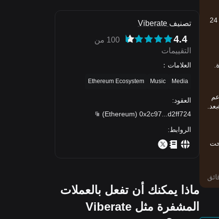
سعر Viberate (VIB) الحالي هو--، مع تغيير لمدة 24 ساعة بقيمة -0.00%. تبلغ القيمة السوقية الحالية تقريبًا --، وحجم التداول على مدار 24
تصنيف Viberate
4.4
100 من
التقييمات
العلامات
：
.
Ethereum Ecosystem
Music
Media
مستخدم للعملات المشفرة يفضلون التداول على Bitget. تدعم
العقود
:
ة
عد.
)
Ethereum
(
0x2c97
...
d2ff724
الروابط
:
تحت
ما
ماذا يمكنك أن تفعل بالعملات
المشفرة مثل Viberate