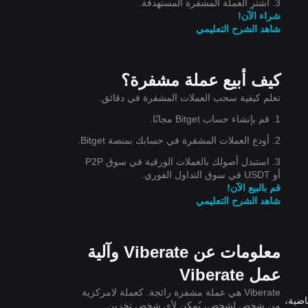
3. اشترِ العملة المشفرة المستهدفة.
شراء الآن!
شاهد الشرح التعليمي
جاه
كيف أبيع عملة مشفرة؟
تعلم كيفية سحب العملات المشفرة في دقائق.
1. قم بإنشاء حساب Bitget مجانًا.
2. أودع العملات المشفرة في حسابك بمنصة Bitget.
3. استبدل أصولك بالعملات الورقية في سوق P2P
أو USDT في سوق التداول الفوري.
قم بالبيع الآن!
شاهد الشرح التعليمي
معلومات عن Viberate وآلية
عمل Viberate
Viberate هي عملة مشفرة رائجة. كعملة لامركزية
ر Viberate بنسبة 0.00% خلال الـ 24 ساعة الماضية،
من شخصٍ لشخص، يُمكن لأي شخص تخزين