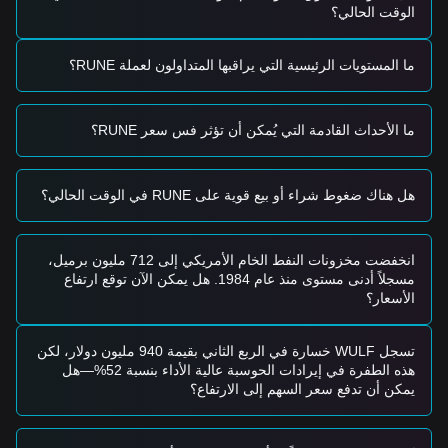
استراتيجية الشراء
الوقت الحالي؟
المستثمرون المحافظون
• انتظر حتى ينسحب سعر RUNE إلى مستوى الدعم
$4.85
للشراء
على دفعات.
ما المستويات الرئيسية التي يراقبها المتداولون لعملة RUNE؟
• أو انتظر اختراقاً مؤكداً والاستمرار فوق
$5.80
قبل دخول السوق.
مستثمرو الاتجاه
• إذا تجاوز سعر RUNE مستوى
$5.80
، قد يتشكل اتجاه صاعد
ما الأحداث القادمة التي يُمكن أن تؤثر فس سعر RUNE؟
جديد. قد يكون الهدف التالي للسعر هو
$6.50
.
المستثمرون طويلو الأجل
• طالما بقي السوق فوق مستوى الدعم الهيكلي
$4.50
، فإن الهيكل
هل هناك ضغوط شراء أو بيع قوية على RUNE في الوقت الحالي؟
الصاعد طويل الأجل يعتبر سليماً، مما يسمح بالتراكم التدريجي.
ملخص الاتجاهات
رؤى السوق
انخفضت مخزونات النفط الخام الأمريكي إلى 712 مليون برميل،
من منظور قصير الأجل، أظهر THORChain هيكل سعر
ضمن نطاق
مسجلاً أدنى مستوى منذ عام 1984. هل يمكن الآن توقع ارتفاع
محدد
خلال الأيام السبعة الماضية، مع بقاء معنويات السوق
متفائلة
الأسعار؟
بحذر
. يقوم الأصل حالياً بهضم المكاسب الأخيرة مع الحفاظ على
موقعه فوق المتوسطات المتحركة الرئيسية.
آفاق السوق
تسجل WULF خسارة في الربع الثاني بقيمة 940 مليون دولار، لكن
إذا اخترق سعر RUNE مستوى
$5.80
، فإن مستوى الهدف التالي هو
هذه الطفرة في إيرادات الحوسبة عالية الأداء بنسبة 52%—هل
.
$6.50
يمكن أن تدفع سعر السهم إلى الارتفاع؟
إذا انخفض سعر RUNE دون
$4.85
، فإن مستوى الهدف التالي هو
.
$4.20
الإجماع السوقي