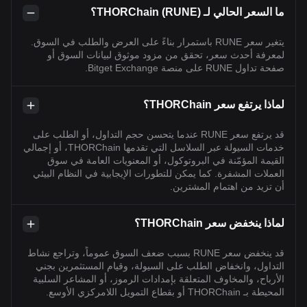
ما السعر الحالي لـ THORChain (RUNE)؟
يتغير سعر RUNE باستمرار بناءً على العرض والطلب في السوق.
لمعرفة أحدث سعر، تحقق من مزود موثوق لبيانات السوق أو
صفحة تداول RUNE على منصة Bitget Exchange.
لماذا يرتفع سعر THORChain؟
قد يرتفع سعر RUNE عندما يتحسن حجم التداول، أو الطلب على
خدمات السيولة عبر السلاسل التي تقدمها THORChain، أو إجمالي
القيمة المؤمّنة في البروتوكول، أو المعنويات العامة في سوق
العملات المشفرة. كما يمكن للتطورات الإيجابية في النظام البيئي
أن تزيد من اهتمام المشترين.
لماذا ينخفض سعر THORChain؟
قد ينخفض سعر RUNE بسبب ضعف السوق عموماً، وتراجع نشاط
التداول، وانخفاض الطلب على السيولة، وقيام المستثمرين بجني
الأرباح، والمخاوف المتعلقة بإمدادات الرموز، أو المشاعر السلبية
المحيطة بـ THORChain أو بقطاع التمويل اللامركزي الأوسع.