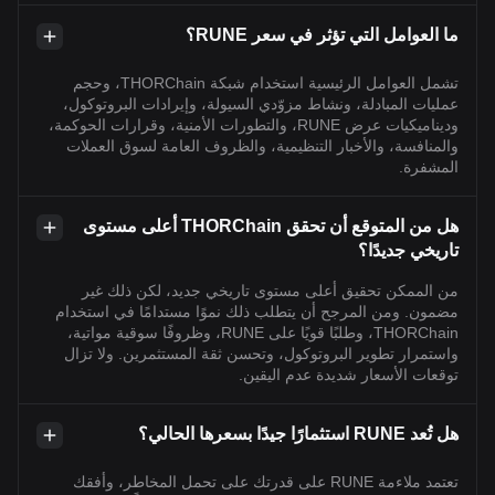
ما العوامل التي تؤثر في سعر RUNE؟
تشمل العوامل الرئيسية استخدام شبكة THORChain، وحجم
عمليات المبادلة، ونشاط مزوّدي السيولة، وإيرادات البروتوكول،
وديناميكيات عرض RUNE، والتطورات الأمنية، وقرارات الحوكمة،
والمنافسة، والأخبار التنظيمية، والظروف العامة لسوق العملات
المشفرة.
هل من المتوقع أن تحقق THORChain أعلى مستوى
تاريخي جديدًا؟
من الممكن تحقيق أعلى مستوى تاريخي جديد، لكن ذلك غير
مضمون. ومن المرجح أن يتطلب ذلك نموًا مستدامًا في استخدام
THORChain، وطلبًا قويًا على RUNE، وظروفًا سوقية مواتية،
واستمرار تطوير البروتوكول، وتحسن ثقة المستثمرين. ولا تزال
توقعات الأسعار شديدة عدم اليقين.
هل تُعد RUNE استثمارًا جيدًا بسعرها الحالي؟
تعتمد ملاءمة RUNE على قدرتك على تحمل المخاطر، وأفقك