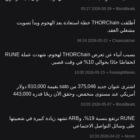
العملات المشفرة يواجه "أحلك لحظاته"
2026-05-29 05:27
•
BlockBeats
أطلقت THORChain خطة استعادة بعد الهجوم وبدأ تصويت
مشغلي العقد.
2026-05-22 06:24
•
Chaincatcher
بسبب أنباء عن تعرض THORChain لهجوم، شهدت عملة RUNE
انخفاضًا حادًا بحوالي 10% في وقت قصير.
2026-05-15 10:00
•
ForesightNews
اشترى عنوان جديد 375,046 من sato بقيمة 810,000 دولار
أمريكي عند مستوى منخفض، وحقق الآن ربحًا قدره 443,000
دولار أمريكي.
2026-05-07 03:05
•
BlockBeats
RUNE ترتفع بنسبة 19%، وARB تشهد زيادة كبيرة في شعبيتها
على وسائل التواصل الاجتماعي
2026-04-22 10:33
•
AIcoin