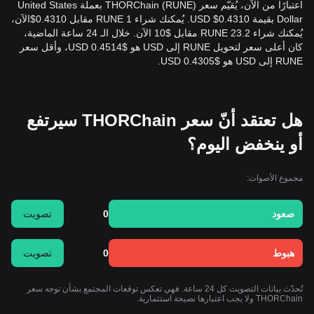
اعتبارًا من الآن، يُقيّم سعر THORChain (RUNE) بعملة United States
Dollar بقيمة 0.4310$ USD. يُمكنك شراء 1 RUNE مقابل 0.4310$الآن،
يُمكنك شراء 23.2 RUNE مقابل $10 الآن. خلال الـ 24 ساعة الماضية،
كان أعلى سعر لتحويل RUNE إلى USD هو $0.4514 USD، وأقل سعر
RUNE إلى USD هو $0.4305 USD.
هل تعتقد أنّ سعر THORChain سيرتفع
أو ينخفض اليوم؟
مجموع الأصوات:
صعود
0
تصويت
هبوط
0
تصويت
تُحدّث بيانات التصويت كل 24 ساعة. فهي تعكس توقعات المجتمع بشأن توجه سعر
THORChain ولا يجب اعتبارها نصيحة استثمارية.