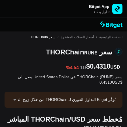
Bitget App
تداول بذكاء
الصفحة الرئيسية
/
أسعار العملات المشفرة
/
سعر THORChain
سعر THORChain
RUNE
$0.4310
USD
%4.54-
1D
سعر THORChain (RUNE) في United States Dollar يصل إلى
$0.4310USD.
تُوفِّر Bitget التداول الفوري لـ THORChain من خلال زوج الت
داول RUNE/USDT. السعر الحالي لـ RUNE/USDT هو 0.43
16، بحجم تداول يبلغ $7,124.28 خلال 24 ساعة. تبلغ القيمة
مُخطط سعر THORChain/USD المباشر
السوقية لـ THORChain حوالي $145,746,009.08، وإمداد
متداوَل قدره 338.13M RUNE. مصدر البيانات: منصة Bitge