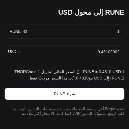
RUNE إلى محول USD
RUNE
USD
1 RUNE = 0.4310 USD. إنّ السعر الحالي لتحويل 1 THORChain
(RUNE) إلى USD هو0.4310. يُعد هذا السعر مرجعيًا فقط.
شراء RUNE
تقدم Bitget أقل رسوم المعاملات بين جميع منصات التداول الرئيسية.
كلما ارتفع مستواك المميز VIP، كلما كانت الأسعار أكثر ملاءمة.