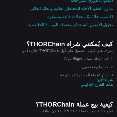
التداول الفوري للمراجحة
تداول العقود الآجلة للمخاطر العالية والعائد العالي
اكسب دخلًا ثابتًا بمعدلات فائدة مستقرة
تحويل الأصول باستخدام محفظة الويب 3 الخاصة بك
كيف يُمكنني شراء THORChain؟
تعرف على كيفية الحصول على أول THORChain خلال دقائق.
1. قم بإنشاء حساب Bitget مجانًا.
2. حدد طريقة تمويل.
3. اشترِ العملة المشفرة المستهدفة.
شراء الآن!
شاهد الشرح التعليمي
كيفية بيع عملة THORChain؟
تعلم كيفية سحب عملة THORChain في دقائق.