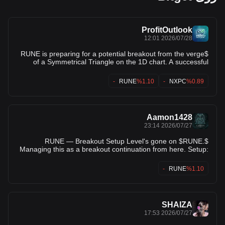
ProfitOutlook
2026/07/28 12:01
$RUNE is preparing for a potential breakout from the verge
of a Symmetrical Triangle on the 1D chart. A successful
breakout could trigger a strong bullish move, with the $1+
zone becoming a realistic mid-term target. Keep an eye on
RUNE
%1.10-
NXPC
%0.89-
volume confirmation and price action—this could be one of
the key moves to watch in the coming days. $NXPC $COAI
Aamon1428
2026/07/27 23:14
$RUNE — Breakout Setup Level's gone on $RUNE.
Managing this as a breakout continuation from here. Setup:
• RSI (50.0): in range, nothing stretched • ADX (20.0): backs
up the directional read • Score: 54.0/100 Levels: • Entry:
RUNE
%1.10-
$0.437900 • TP1: $0.450400 (+2.9%) • TP2: $0.464300
(+6.0%) • TP3: $0.464764 (+6.1%) • Risk/Reward: 2.04x
This is what a mechanical setup looks like — nothing more.
$RUNE's setup is mechanical, not emotional. Details below.
SHAIZA
#Altcoins #CryptoSignals #RUNE
2026/07/27 17:53