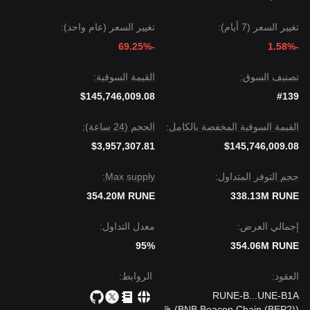
تغيير السعر (7 أيام):
تغيير السعر (عام واحد):
-69.25%
-1.58%
تصنيف السوق:
القيمة السوقية:
$145,746,009.08
#139
القيمة السوقية المخفضة بالكامل:
الحجم (24 ساعة):
$3,957,307.81
$145,746,009.08
حجم التوفر المتداول:
Max supply:
354.20M RUNE
338.13M RUNE
إجمالي العرض:
معدل التداول:
95%
354.06M RUNE
العقود
:
الروابط
:
RUNE-B
...
UNE-B1A
)
BNB Beacon Chain (BEP2)
(