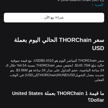
المزيد
شراء/ بيع الآن
سعر THORChain الحالي اليوم بعملة
USD
سعر THORChain المباشر اليوم هو 0.4310$USD، مع قيمة سوقية
حالية تبلغ 145.75M$. انخفض سعر THORChain بنسبة 4.54% خلال الـ
24 ساعة الماضية، حجم التداول على مدار 24 ساعة هو 3.96M$. يتم
تحديث معدل التحويلRUNE/USD(THORChainإلىUSD) في الوقت
الفعلي.
ما قيمة 1 THORChain بعملة United States
Dollar؟