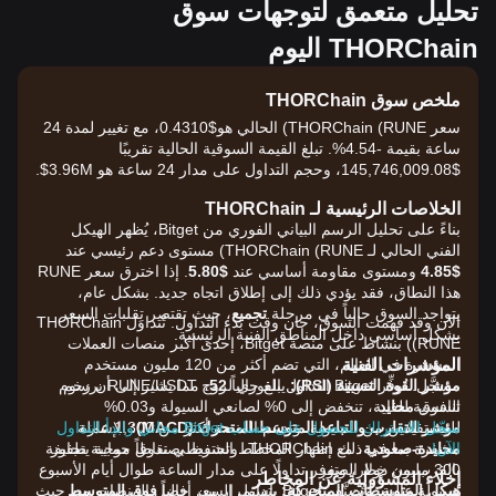
تحليل متعمق لتوجهات سوق
THORChain اليوم
ملخص سوق THORChain
سعر THORChain (RUNE) الحالي هو$0.4310، مع تغيير لمدة 24
ساعة بقيمة -4.54%. تبلغ القيمة السوقية الحالية تقريبًا
$145,746,009.08، وحجم التداول على مدار 24 ساعة هو 3.96M$.
الخلاصات الرئيسية لـ THORChain
بناءً على تحليل الرسم البياني الفوري من Bitget، يُظهر الهيكل
الفني الحالي لـ THORChain (RUNE) مستوى دعم رئيسي عند
$4.85
ومستوى مقاومة أساسي عند
$5.80
. إذا اخترق سعر RUNE
هذا النطاق، فقد يؤدي ذلك إلى إطلاق اتجاه جديد. بشكل عام،
يتواجد السوق حالياً في مرحلة
تجميع
، حيث تقتصر تقلبات السعر
الآن وقد فهمت السوق، حان وقت بدء التداول. تُتداوَل THORChain
بشكل أساسي داخل المناطق الفنية الرئيسية.
(RUNE) بنشاط على منصة Bitget، إحدى أكبر منصات العملات
المؤشرات الفنية
المشفرة في العالم، التي تضم أكثر من 120 مليون مستخدم
مؤشر القوة النسبية (RSI):
يبلغ حالياً
52
، مما يشير إلى أن زخم
مسجَّل. تُوفِّر Bitget التداول الفوري لزوج RUNE/USDT برسوم
السوق
محايد
.
تنافسية للغاية، تنخفض إلى 0% لصانعي السيولة و0.03%
مؤشر التقارب والتباعد المتوسط المتحرك (MACD):
الإشارة
للمستفيدين من السيولة. وتدعم المنصة أكثر من 1,300 عملة
سجّل الاشتراك للحصول على حساب Bitget مجاني وابدأ التداول
الآن!
محايدة-صعودية
مشفرة بما في ذلك THORChain، وتحتفظ بصندوق حماية يتجاوز
، مع إظهار المخطط الشريطي نقاطاً موجبة طفيفة
بالقرب من خط الصفر.
300 مليون دولار، وتوفر تداولًا على مدار الساعة طوال أيام الأسبوع
إخلاء المسؤولية عن المخاطر
هيكل المتوسطات المتحركة:
يتداول السعر حالياً
فوق المتوسط
بسيولة عالية. وتُصنَّف Bitget باستمرار بين أفضل المنصات من حيث