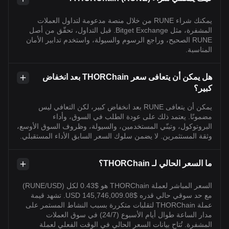
يمكنك شراء RUNE من خلال منصة مدعومة لتداول العملات
المشفرة، مثل Bitget Exchange. قبل التداول، تحقّق من أصل
RUNE الصحيح، وراجع الرسوم والسيولة، واستخدم تدابير الأمان
المناسبة.
هل يمكن أن يتعافى سعر THORChain بعد انخفاض
كبير؟
يمكن أن يتعافى RUNE بعد انخفاض كبير، لكن التعافي ليس
مضمونًا. يعتمد ذلك على عودة الطلب في السوق، وأداء
البروتوكول، وتبنّي المستخدمين، والسيولة، وظروف السوق الأوسع،
وثقة المستثمرين. لا يضمن سلوك السعر السابق الأداء المستقبلي.
ما السعر الحالي لـ THORChain؟
السعر المباشر لعملة THORChain هو $0.43 لكل (RUNE/USD)
مع حد سوقي حالي قدره $145,746,009.08 USD. تشهد قيمة
عملة THORChain لتقلبات متكررة بسبب النشاط المستمر على
مدار الساعة طوال أيام الأسبوع (24/7) في سوق العملات
المشفرة. تُتاح بيانات السعر الحالي في الوقت الفعلي لعملة