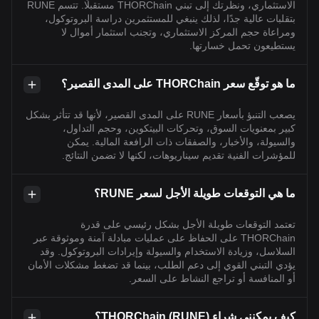
الاستثماري، ونظرتك إلى تبني THORChain مستقبلًا. تتسم RUNE
بتقلبات عالية جدًا، لذلك ينبغي للمستثمرين دراسة البروتوكول،
ومراعاة حجم المركز الاستثماري، وتجنب استثمار أموال لا
يستطيعون تحمل خسارتها.
ما هو توقّع سعر THORChain على المدى القصير؟
يصعب التنبؤ بأسعار RUNE على المدى القصير، لأنها قد تتأثر بشكل
كبير بمعنويات السوق، وتحركات البيتكوين، وحجم التداول،
والسيولة، والأخبار، والصفقات ذات الرافعة المالية. يمكن
للمؤشرات الفنية تقديم سيناريوهات، لكنها لا تضمن النتائج.
ما هي التوقعات طويلة الأجل لسعر RUNE؟
تعتمد التوقعات طويلة الأجل بشكل رئيسي على قدرة
THORChain على الحفاظ على عمليات مبادلة آمنة وموثوقة عبر
السلاسل، وزيادة الاستخدام والسيولة وإيرادات البروتوكول. وقد
يؤدي التبني القوي إلى دعم الطلب، بينما قد تضغط مشكلات الأمان
أو المنافسة أو تراجع النشاط على السعر.
كيف يمكنني شراء THORChain (RUNE)؟