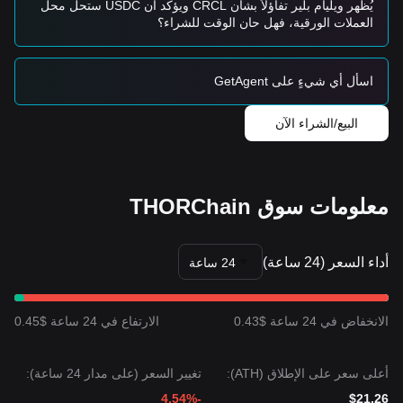
الإجماع بين المحللين هو أنه بينما قد يواجه THORChain تقلبات أو
يُظهر ويليام بلير تفاؤلاً بشأن CRCL ويؤكد أن USDC ستحل محل
تجميعاً في المدى القصير، فمن المرجح أن يظل الاتجاه متوسط
العملات الورقية، فهل حان الوقت للشراء؟
الأجل
صعودياً
طالما بقي السعر فوق مستوى الدعم الحرج
$4.85
.
اسأل أي شيءٍ على GetAgent
البيع/الشراء الآن
معلومات سوق THORChain
أداء السعر (24 ساعة)
24 ساعة
الانخفاض في 24 ساعة $0.43
الارتفاع في 24 ساعة $0.45
أعلى سعر على الإطلاق (ATH):
تغيير السعر (على مدار 24 ساعة):
-4.54%
$21.26