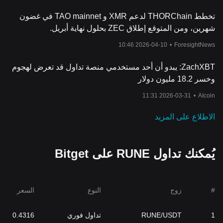
تخطط THORChain لدعم XMR و TAO mainnet في غضون
شهرين، ومن المتوقع إطلاق ZEC بحلول نهاية أبريل.
2026-04-10 10:46
•
ForesightNews
ZachXBT: يبدو أن أحد مستخدمي منصة تداول قد تعرض لهجوم
وخسر 18.2 مليون دولار
2026-03-31 11:31
•
AIcoin
الاطلاع على المزيد
يُمكنك تداول RUNE على Bitget
#
زوج
النوع
السعر
1
RUNE/USDT
تداول فوري
0.4316