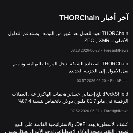
آخر أخبار THORChain
THORChain تعود للعمل بعد شهر من التوقف وستدعم التداول
الأصلي لـ XMR و ZEC
2026-06-23 08:18
•
ForesightNews
THORChain: استعادة الشبكة تدخل المرحلة النهائية، وسيتم
نقل الأموال إلى الخزينة الجديدة
2026-06-20 03:57
•
BlockBeats
PeckShield: بلغ إجمالي خسائر هجمات الهاكرز على العملات
الرقمية في مايو 81.7 مليون دولار، بانخفاض بنسبة 87.4%
مقارنة بالشهر السابق
2026-06-01 07:52
•
ForesightNews
كشف الأسطورة يهدد DeFi، والاستراتيجية القائمة على البيع
تضعف الثقة، وضجة الذكاء الاصطناعي توجه الأموال بعيدًا، وسوق