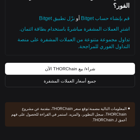
الفور؟
قم بإنشاء حساب Bitget
أو
نزّل تطبيق Bitget
اشترِ العملات المشفرة مباشرةً باستخدام بطاقة ائتمان.
تداول مجموعة متنوعة من العملات المشفرة على منصة
التداول الفوري للمراجحة.
شراء/ بيع THORChain الآن
جميع أسعار العملات المشفرة
المعلومات التالية مضمنة:
توقع سعر THORChain، مقدمة عن مشروع
THORChain، سجل التطوير، والمزيد. استمر في القراءة للحصول على فهم
أعمق لـ THORChain.