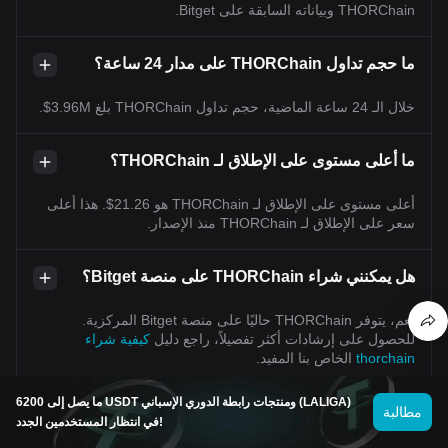
THORChain وبياناته السابقة على Bitget.
ما حجم تداول THORChain على مدار 24 ساعة؟
خلال الـ 24 ساعة الماضية، حجم تداول THORChain بلغ 3.96M$.
ما أعلى مستوى على الإطلاق لـ THORChain؟
أعلى مستوى على الإطلاق لـ THORChain هو 21.26$. هذا أعلى
سعر على الإطلاق لـ THORChain منذ الإصدار.
هل يمكنني شراء THORChain على منصة Bitget؟
نعم، يتوفر THORChain حاليًا على منصة Bitget المركزية.
للحصول على إرشادات أكثر تفصيلاً، راجع دليل
كيفية شراء
thorchain
الخاص بنا المفيد.
ما يصل إلى 6200 USDT ومنتجات رابطة الدوري الإسباني (LALIGA)
هل يمكنني تحقيق دخل ثابت من الاستثمار في
مطالبة
في انتظار المستخدمين الجدد!
THORChain؟