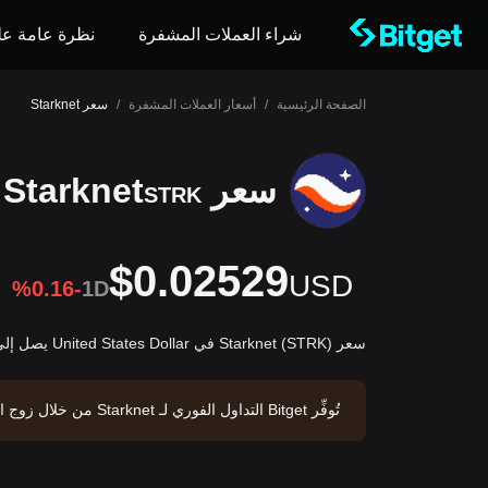
شراء العملات المشفرة
نظرة عامة عل
الصفحة الرئيسية
/
أسعار العملات المشفرة
/
سعر Starknet
سعر Starknet
STRK
$0.02529
USD
%0.16-
1D
سعر Starknet (STRK) في United States Dollar يصل إلى $0.02529USD.
قية لـ Starknet حوالي --، وإمداد متداوَل قدره --. مصدر البيانات: منصة Bitget. تاريخ آخر تحديث: 2026-08-08 16:08:16