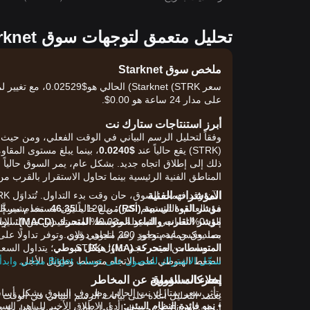
تحليل متعمق لتوجهات سوق Starknet اليوم
ملخص سوق Starknet
على مدار 24 ساعة هو 0.00$.
أبرز استنتاجات ستارك نت
وفقاً لتحليل الرسم البياني في الوقت الفعلي، ومن حيث
(STRK) يقع حالياً عند
$0.0240
، بينما يبلغ مستوى المقا
ذلك إلى إطلاق اتجاه جديد. بشكل عام، يمر السوق حالياً
المناطق الفنية الرئيسية بينما تحاول الاستقرار بالقرب من 
المؤشرات الفنية
مؤشر القوة النسبية (RSI):
يبلغ حالياً
46.35
، مما يشير إ
مؤشر التقارب والتباعد المتوسط المتحرك (MACD):
الإش
مما يعكس عدم وجود زخم اتجاهي قوي.
المتوسطات المتحركة (MA):
المنصات من حيث حجم تداول STRK.
هيكل هبوطي
سجّل الاشتراك للحصول على حساب Bitget مجاني وابدأ التداول الآن!
الضغط الهبوطي على الاتجاه متوسط وطويل الأجل.
محركات السوق
إخلاء المسؤولية عن المخاطر
يتأثر سعر ستارك نت الحالي وظروف السوق بشكل أساسي 
•
نمو فائدة النظام البيئي:
أبحاث Bitget. ويُرجى العلم أنها بيانات مرجعية ف