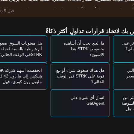
موز الشهرية في التأثير سلباً على معنويات المستثمرين، مما يخلق نهج "انتظر
قبل 5 دقائق
مقاومة الكموم" بعض التفاؤل الأساسي لحاملي العملات طويلة الأجل، رغم أن
لون استراتيجيات التداول المرجعية التالية:
ثر على
ما الذي يجب أن أشاهده
هل معنويات السوق صعود
بخصوص STRK هذا
أم هبوطية بالنسبة لعملة
هر علامات ارتداد، فقد يشكل فرصة شراء قصيرة الأجل.
الأسبوع؟
STRKفي الوقت الحالي؟
حجم التداول، فقد يؤكد ذلك بداية اتجاه تعافي صاعد جديد.
سوق مرحلة جديدة من اكتشاف السعر، محتملاً اختبار مستوى
$0.0220
.
التي
هل هناك ضغوط شراء أو بيع
انخفضت أسهم ش
سعر
قوية على STRK في الوقت
هينكس إلى ما دون 1.42
الحالي؟
مليون وون كوري، فهل
ت المرجعية التالية:
يمكن لحاجز التقني
دعم انتعاش التقييم؟
$0.0240
للشراء على دفعات.
 بأكثر من
اسأل أي شيءٍ على
$0.0265
ويثبت فوقه بشكل فعال قبل اتباع الاتجاه.
السوقية
GetAgent
ار، هل
عد جديد.
ن محفوف
جل للتراكم بالقرب من القيعان الدورية سليماً، مما يسمح بالبناء التدريجي