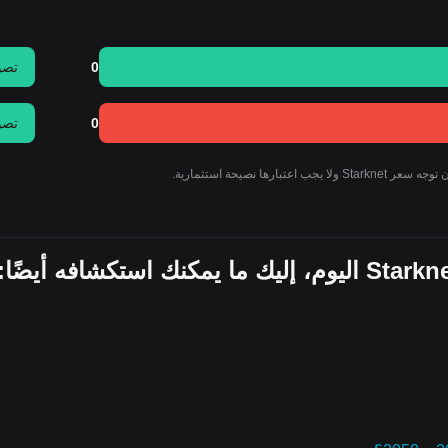
0
تصو
0
تصو