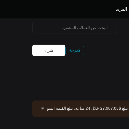
المزيد
مُدرجة
شراء
تُوفِّر Bitget التداول الفوري لـ Starknet من خلال زوج التداول STRK/USDT. السعر الحالي لـ STRK/USDT هو 0.02524، بحجم تداول يبلغ $27,907.05 خلال 24 ساعة. تبلغ القيمة السو