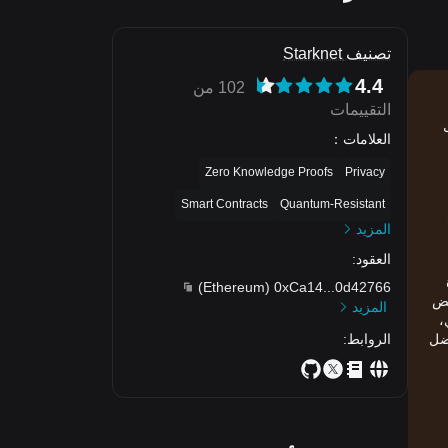
تصنيف Starknet
4.4
102 من
التقييمات
ول
العلامات
：
Zero Knowledge Proofs
Privacy
Smart Contracts
Quantum-Resistant
المزيد
العقود
:
ة
)
Ethereum
(
0xCa14
...
0d42766
غاية، تنخفض
المزيد
ي،
الروابط
:
Bit باستمرار بين أفضل