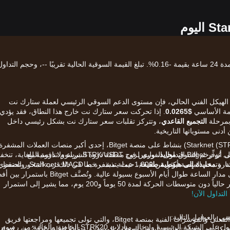
سعر Starknet (STRK) الحالي هو$0.02529، مع تغيير لمدة 24 ساعة بقيمة -0.16%. تبلغ القيمة السوقية الحالية تقريبًا --، وحجم التدا
 الهيكل الفني الحالي، فإن مستوى الدعم السوقي الرئيسي لعملة ستارك نت
ومة الأساسي
$0.0265
. إذا تحركت سعر ستارك نت خارج هذا النطاق، فقد يؤدي
 بمرحلة
التجميع القاعدي
، وتتركز تقلبات سعر ستارك نت بشكل رئيسي داخل
أدنى مستوياتها التاريخية.
الآن وقد فهمت السوق، حان وقت بدء التداول. تُتداوَل Starknet (STRK) بنشاط على منصة Bitget، إحدى أكبر منصات العملات المشفر
لى أن زخم السوق
محايد
، وليس في منطقة ذروة الشراء ولا ذروة البيع.
في العالم، التي تضم أكثر من 120 مليون مستخدم مسجَّل. تُوفِّر Bitget التداول الفوري لزوج STRK/USDT برسوم تنافسية لل
ارة
محايدة إلى هبوطية طفيفة
إلى 0% لصانعي السيولة و0.03% للمستفيدين من السيولة. وتدعم المنصة أكثر من 1,300 عملة مشفرة بما في ذلك Starknet، وتحتفظ
، حيث يتذبذب خط MACD قرب المحور الصفر
بصندوق حماية يتجاوز 300 مليون دولار، وتوفر تداولًا على مدار الساعة طوال أيام الأسبوع بسيولة عالية. وتُصنَّف get
؛ يتداول السعر حالياً دون متوسطات الحركة لمدة 50 يوماً و200 يوم، مما يشير إلى استمرار
بالعوامل التالية:
يعتمد التحليل أعلاه على بيانات الرسم البياني في الوقت الفعلي والمؤشرات الفنية بمنصة Bitget، والتي تولى تجميعها ومراجعتها فريق
أدى الإطلاق الأخير للراهن السيول على الشبكة الرئيسية وإدخال مبادلات STRK20 الخاصة والخالية من رسوم
قط ولا تشكل نصيحة استثمارية. أسعار العملات المشفرة متقلبةٌ للغاية. لذا، يُرجى اتخاذ