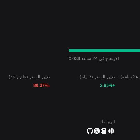
انبي متقلب
خلال الأيام السبعة الماضية، ومعنويات السوق بشكل عام
حذرة
 سعر ستارك نت حالياً بين مستوى الدعم
$0.0240
ومستوى المقاومة
$0.0265
التالي
$0.0296
.
 السعر التالي
$0.0220
.
 تجربة التقلبات أو التجميع على المدى القصير، قد يظل الاتجاه متوسط الأجل
الارتفاع في 24 ساعة $0.03
لرئيسية فوق
$0.0265
. ومع ذلك، يظل البقاء فوق دعم
$0.0240
أمراً بالغ الأهمي
:
تغيير السعر (7 أيام):
تغيير السعر (عام واحد):
-80.37%
+2.65%
الروابط
: