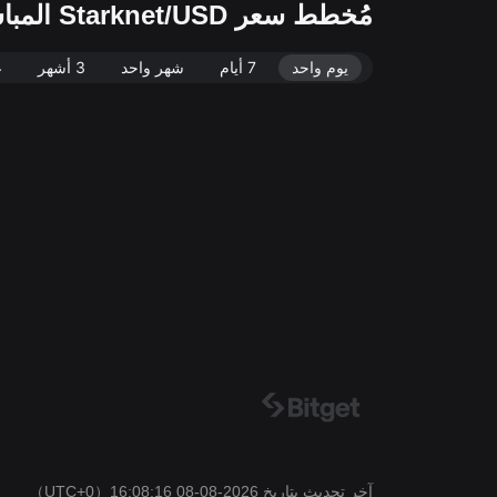
مُخطط سعر Starknet/USD المباشر (STRK/USD)
يوم واحد
7 أيام
شهر واحد
3 أشهر
ع
آخر تحديث بتاريخ 2026-08-08 16:08:16
（UTC+0）