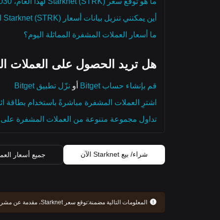
ما هو توقع سعر Starknet (STRK) لهذا العام، 2030، و2050؟
أين يمكنني تنزيل بيانات أسعار Starknet (STRK) التاريخية؟
ما أسعار العملات المشفرة المماثلة اليوم؟
هل تريد الحصول على العملات ال
قم بإنشاء حساب Bitget
أو
نزّل تطبيق Bitget
اشترِ العملات المشفرة مباشرةً باستخدام بطاقة ائ
تداول مجموعة متنوعة من العملات المشفرة على م
شراء/ بيع Starknet الآن
جميع أسعار العم
المعلومات التالية مضمنة:
توقع سعر Starknet، مقدمة عن مشروع Starknet، سجل التطوير، والمزيد. استمر في القراءة للحصول على فهم أعمق لـ Starknet.