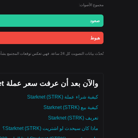
مجموع الأصوات:
صعود
هبوط
تُحدّث بيانات التصويت كل 24 ساعة. فهي تعكس توقعات المجتمع بشأن توجه سعر Starknet ولا يجب اعتبارها نصيحة استثمارية.
والآن بعد أن عرفت سعر عملة Starknet اليوم، إليك ما يمكنك استكشافه أيضًا:
كيفية شراء عملة Starknet (STRK)
كيفية بيع Starknet (STRK)
تعريف Starknet (STRK)
ماذا كان سيحدث لو اشتريت Starknet (STRK)؟