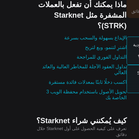
ماذا يمكنك أن تفعل بالعملات
المشفرة مثل Starknet
ه
(STRK)؟
الإيداع بسهولة والسحب بسرعة
ية
اشترِ لتنمو، وبع لتربح
التداول الفوري للمراجحة
تداول العقود الآجلة للمخاطر العالية والعائد
العالي
ركة SK
اكسب دخلًا ثابتًا بمعدلات فائدة مستقرة
ة HBM4
تحويل الأصول باستخدام محفظة الويب 3
الخاصة بك
كيف يُمكنني شراء Starknet؟
تعرف على كيفية الحصول على أول Starknet خلال
دقائق.