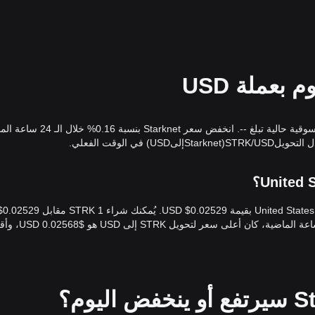
سعر Starknet المباشر اليوم هو 0.02529$USD، مع قيمة سوقية حالية تبلغ --. انخفض سعر 
اعتبارًا من الآ
يُمكنك شراء 395.41 STRK مقابل $10 الآن. خلال الـ 24 ساعة الماضية، كان أعلى سعر لتحويل 