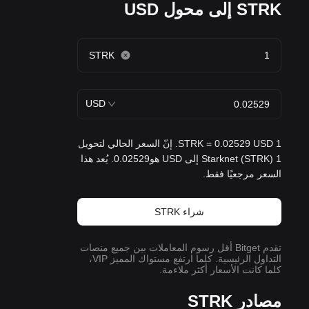
STRK إلى محول USD
STRK
USD
1 STRK = 0.02529 USD. إنّ السعر الحالي لتحويل
1 Starknet (STRK) إلى USD هو0.02529. يُعد هذا
السعر مرجعيًا فقط.
شراء STRK
تقدم Bitget أقل رسوم المعاملات بين جميع منصات
التداول الرئيسية. كلما ارتفع مستواك المميز VIP،
كلما كانت الأسعار أكثر ملاءمة.
مصادر STRK