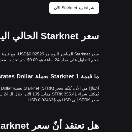
شراء/ بيع Starknet الآن
سعر Starknet الحالي اليوم بعملة USD
حجم التداول على مدار 24 ساعة هو 0.00$. يتم تحديث معدل التحويلSTRK/USD(StarknetإلىUSD) في الوقت الفعلي.
ما قيمة 1 Starknet بعملة United States Dollar؟
سعر STRK إلى USD هو $0.02462 USD.
هل تعتقد أنّ سعر Starknet سيرتفع أو ينخفض اليوم؟