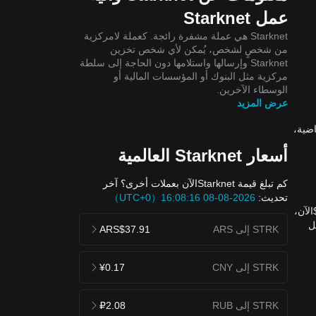
عمل Starknet
Starknet هي عملة مشفرة رائجة. كعملة لامركزية
من شخصٍ لشخص، يُمكن لأي شخص تخزين
Starknet وإرسالها واستلامها دون الحاجة إلى سلطة
مركزية مثل البنوك أو المؤسسات المالية أو
الوسطاء الآخرين.
عرض المزيد
Starknet بنسبة 0.16% خلال الـ 24 ساعة الماضية،
أسعار Starknet العالمية
كم تبلغ قيمة Starknetالآن بعملات أخرى؟ آخر
تحديث:
2026-08-08 16:08:16（UTC+0）
ن، يُقيّم سعر Starknet (STRK) بعملة United States Dollar بقيمة 0.02529$ USD. يُمكنك شراء 1 STRK مقابل 0.02529$الآن،
STRK إلى USD هو $0.02568 USD، وأقل
STRK إلى ARS
ARS$37.91
STRK إلى CNY
¥0.17
STRK إلى RUB
₽2.08